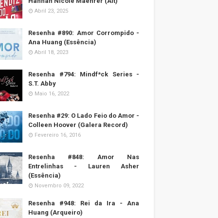
Hannah Nicole Maehrer (Alt)
Abril 23, 2025
Resenha #890: Amor Corrompido -
Ana Huang (Essência)
Abril 18, 2023
Resenha #794: Mindf*ck Series -
S.T. Abby
Maio 16, 2022
Resenha #29: O Lado Feio do Amor -
Colleen Hoover (Galera Record)
Fevereiro 16, 2016
Resenha #848: Amor Nas
Entrelinhas - Lauren Asher
(Essência)
Novembro 09, 2022
Resenha #948: Rei da Ira - Ana
Huang (Arqueiro)