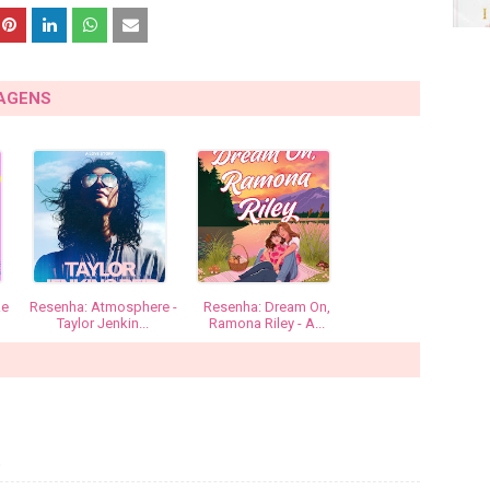
TAGENS
ke
Resenha: Atmosphere -
Resenha: Dream On,
Taylor Jenkin...
Ramona Riley - A...
9