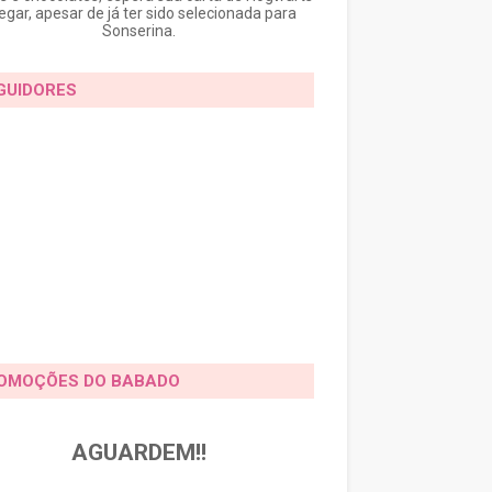
egar, apesar de já ter sido selecionada para
Sonserina.
GUIDORES
OMOÇÕES DO BABADO
AGUARDEM!!