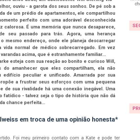
ch
lhor, ouviu - a garota dos seus sonhos. De pé sob a
da de um prédio de apartamentos, ele compartilhou
omento perfeito com uma adorável desconhecida
SE
oz calorosa. É uma memória que nunca desaparece,
de seu passado para trás. Agora, uma herança
ra o mesmo endereço, onde ele planeja descarregar
ua vida normal de médico sobrecarregado. Em vez
 varandas acima, que é estranhamente familiar...
rke esteja com sua reação ao bonito e curioso Will,
s do amanhecer que eles compartilham, ela não
 edifício peculiar e unificado. Amarrada por sua
 propõe a frustrar seus esforços com uma pequena
ie de sua rivalidade há uma conexão inegável. Uma
 fatídico - talvez seja o tipo de história que não dá
nda chance perfeita...
PR
lweiss em troca de uma opinião honesta*
tido. Foi meu primeiro contato com a Kate e pode ter