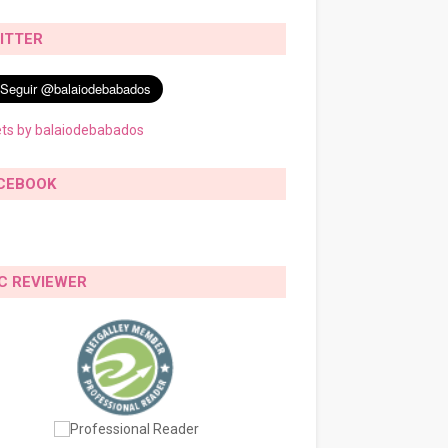
ITTER
ts by balaiodebabados
CEBOOK
C REVIEWER