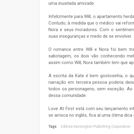
uma inusitada amizade.
Infelizmente para Will, o apartamento herd
Contudo, à medida que o médico vai refor
Nora e seus moradores. Com o sentimento 
suas inseguranças e medo de se envolver.
O romance entre Will e Nora foi bem t
sabotagem, os dois vão conhecendo mel
assim como Will, Nora também tem que ap
A escrita da Kate é bem gostosinha, o qu
narração em terceira pessoa poderia dei
todos os personagens, sem exceção. Ao f
dessa comunidade.
Love At First está com seu lançamento int
se arrisca no inglês, fica aí uma ótima dic
Tags:
Editora Kensington Publishing Corporation