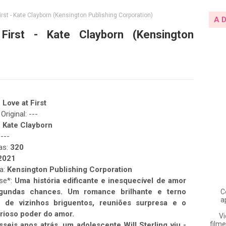
rst - Kate Clayborn (Kensington Publishing Corporation)
A 
irst - Kate Clayborn (Kensington
:
Love at First
 Original: ---
:
Kate Clayborn
 ---
as:
320
2021
ra:
Kensington Publishing Corporation
se*:
Uma história edificante e inesquecível de amor
gundas chances. Um romance brilhante e terno
C
a
o de vizinhos briguentos, reuniões surpresa e o
rioso poder do amor.
Vi
filme
seis anos atrás, um adolescente Will Sterling viu -