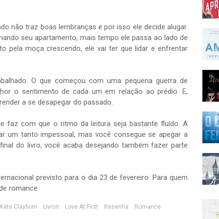
ado não traz boas lembranças e por isso ele decide alugar.
mando seu apartamento, mais tempo ele passa ao lado de
pela moça crescendo, ele vai ter que lidar e enfrentar
rabalhado. O que começou com uma pequena guerra de
hor o sentimento de cada um em relação ao prédio. E,
render a se desapegar do passado.
e faz com que o ritmo da leitura seja bastante fluído. A
xar um tanto impessoal, mas você consegue se apegar a
inal do livro, você acaba desejando também fazer parte
ernacional previsto para o dia 23 de fevereiro. Para quem
a de romance.
Kate Clayborn
Livros
Love At First
Resenha
Romance