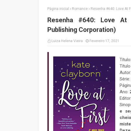
Página inicial
Romance
Resenha #640: Love At Fi
Resenha #640: Love At F
Publishing Corporation)
Luiza Helena Vieira
Fevereiro 17, 2021
Título
Título
Autor
Série:
Págin
Ano:
Edito
Sinop
e se
chei
miste
Dezes