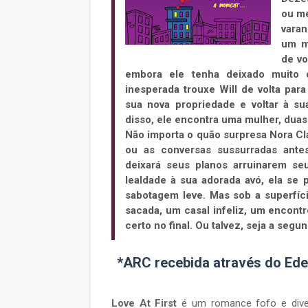
ou me
varan
um m
de v
embora ele tenha deixado muito 
inesperada trouxe Will de volta pa
sua nova propriedade e voltar à s
disso, ele encontra uma mulher, duas
Não importa o quão surpresa Nora Cla
ou as conversas sussurradas ante
deixará seus planos arruinarem seu
lealdade à sua adorada avó, ela se
sabotagem leve. Mas sob a superfíc
sacada, um casal infeliz, um encontro
certo no final. Ou talvez, seja a segu
*ARC recebida através do Ede
Love At First
é um romance fofo e diver