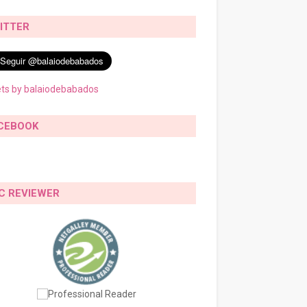
ITTER
ts by balaiodebabados
CEBOOK
C REVIEWER