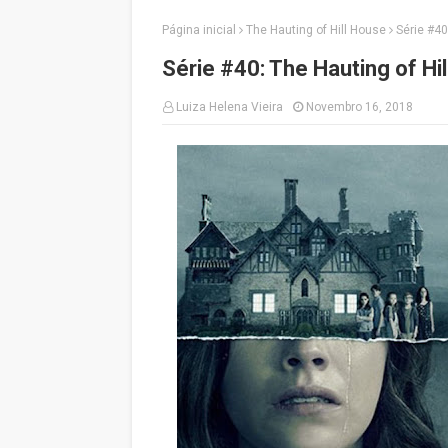
Página inicial
The Hauting of Hill House
Série #40
Série #40: The Hauting of Hi
Luiza Helena Vieira
Novembro 16, 2018