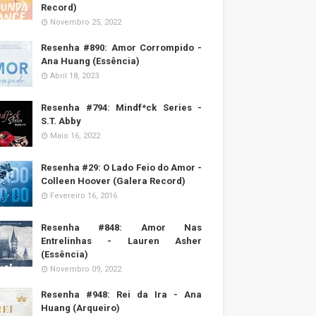
Record)
Novembro 25, 2022
Resenha #890: Amor Corrompido -
Ana Huang (Essência)
Abril 18, 2023
Resenha #794: Mindf*ck Series -
S.T. Abby
Maio 16, 2022
Resenha #29: O Lado Feio do Amor -
Colleen Hoover (Galera Record)
Fevereiro 16, 2016
Resenha #848: Amor Nas
Entrelinhas - Lauren Asher
(Essência)
Novembro 09, 2022
Resenha #948: Rei da Ira - Ana
Huang (Arqueiro)