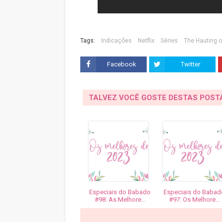
Tags:
Indicações
Netflix
Séries
The Hauting o
Facebook
Twitter
TALVEZ VOCÊ GOSTE DESTAS POS
Especiais do Babado
Especiais do Babad
#98: As Melhore...
#97: Os Melhore...