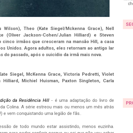
ch
SE
lu Wilson), Theo (Kate Siegel/Mckenna Grace), Nell
ke (Oliver Jackson-Cohen/Julian Hilliard) e Steven
o cinco irmãos que cresceram na mansão Hill, a casa
s Unidos. Agora adultos, eles retornam ao antigo lar
s do passado, após o suicídio da irmã mais nova.
Kate Siegel, McKenna Grace, Victoria Pedretti, Violet
Hilliard, Michiel Huisman, Paxton Singleton, Carla
dição da Residência Hill
- é uma adaptação do livro de
PR
da Colina. A série estreou mais ou menos um mês atrás
s!) e vem conquistando uma legião de fãs..
essão de todo mundo estar assistindo, menos euzinha.