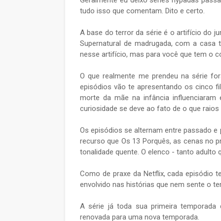
Geralmente eu deixo séries hypadas passa
tudo isso que comentam. Dito e certo.
A base do terror da série é o artifício do
Supernatural de madrugada, com a casa t
nesse artifício, mas para você que tem o c
O que realmente me prendeu na série for
episódios vão te apresentando os cinco f
morte da mãe na infância influenciaram e
curiosidade se deve ao fato de o que rai
Os episódios se alternam entre passado e 
recurso que Os 13 Porquês, as cenas no p
tonalidade quente. O elenco - tanto adult
Como de praxe da Netflix, cada episódio
envolvido nas histórias que nem sente o te
A série já toda sua primeira temporada d
renovada para uma nova temporada.