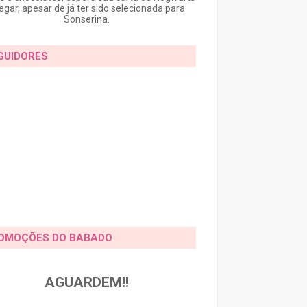
egar, apesar de já ter sido selecionada para
Sonserina.
GUIDORES
OMOÇÕES DO BABADO
AGUARDEM!!