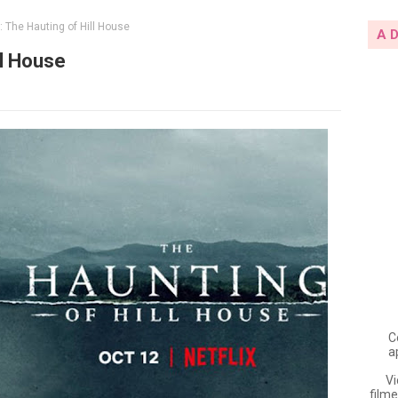
: The Hauting of Hill House
A 
ll House
C
a
Vi
filme