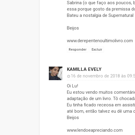
Sabrina (o que faço aos poucos, 
essa porque gosto da premissa do 
Bateu a nostalgia de Supernatural 
Beijos
www.derepentenoultimolivro.com
Responder
Excluir
KAMILLA EVELY
16 de novembro de 2018 às 09:
Oi Lu!
Eu estou vendo muitos comentári
adaptação de um livro. Tô chocada
Eu tinha ficado receosa em assis
até bom, então talvez eu dê uma c
Beijos
www.lendoeapreciando.com