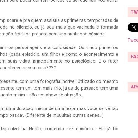
rem para poder conferir porque eu sei que não vou achar
TW
 jump scare e pra quem assistia as primeiras temporadas de
oda no silêncio, eu já sou mais que vacinada e formada
oração frágil se prepare para uns sustinhos básicos.
Twee
am os personagens e a curiosidade. Os cinco primeiros
ilhos (cada episódio, um filho) e como o acontecimento e
FA
m suas vidas, principalmente no psicológico. E o fator
os aconteceu nessa casa????
presente, com uma fotografia incrível. Utilizado do mesmo
AR
resente tem um tom mais frio, já as do passado tem uma
o quanto mirim - dão um show de atuação.
 tem uma duração média de uma hora, mas você se vê tão
mpo passar. (Diferente de muuuitas outras séries…)
isponível na Netflix, contendo dez episódios. Ela já foi