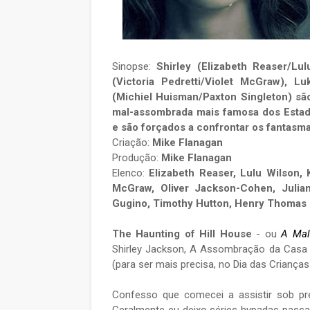
Sinopse:
Shirley (Elizabeth Reaser/Lu
(Victoria Pedretti/Violet McGraw), Lu
(Michiel Huisman/Paxton Singleton) sã
mal-assombrada mais famosa dos Estado
e são forçados a confrontar os fantasma
Criação:
Mike Flanagan
Produção:
Mike Flanagan
Elenco:
Elizabeth Reaser, Lulu Wilson, 
McGraw, Oliver Jackson-Cohen, Julian 
Gugino, Timothy Hutton, Henry Thomas
The Haunting of Hill House
- ou
A Mal
Shirley Jackson, A Assombração da Casa 
(para ser mais precisa, no Dia das Criança
Confesso que comecei a assistir sob pr