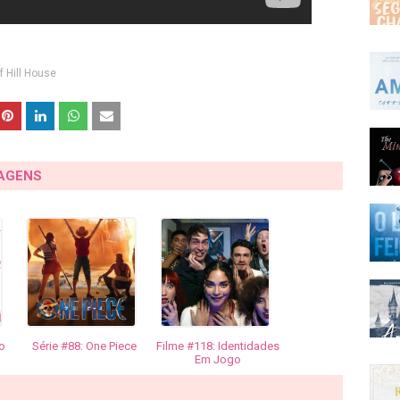
f Hill House
TAGENS
o
Série #88: One Piece
Filme #118: Identidades
Em Jogo