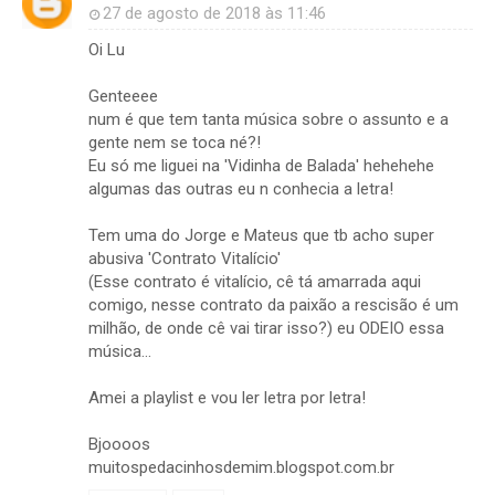
27 de agosto de 2018 às 11:46
Oi Lu
Genteeee
num é que tem tanta música sobre o assunto e a
gente nem se toca né?!
Eu só me liguei na 'Vidinha de Balada' hehehehe
algumas das outras eu n conhecia a letra!
Tem uma do Jorge e Mateus que tb acho super
abusiva 'Contrato Vitalício'
(Esse contrato é vitalício, cê tá amarrada aqui
comigo, nesse contrato da paixão a rescisão é um
milhão, de onde cê vai tirar isso?) eu ODEIO essa
música...
Amei a playlist e vou ler letra por letra!
Bjoooos
muitospedacinhosdemim.blogspot.com.br