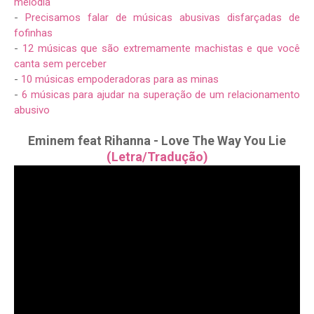
melodia
-
Precisamos falar de músicas abusivas disfarçadas de
fofinhas
-
12 músicas que são extremamente machistas e que você
canta sem perceber
-
10 músicas empoderadoras para as minas
-
6 músicas para ajudar na superação de um relacionamento
abusivo
Eminem feat Rihanna - Love The Way You Lie
(Letra/Tradução)