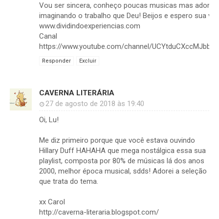
Vou ser sincera, conheço poucas musicas mas adorei o 
imaginando o trabalho que Deu! Beijos e espero sua visi
www.dividindoexperiencias.com
Canal
https://www.youtube.com/channel/UCYtduCXccMJbbU
Responder
Excluir
CAVERNA LITERÁRIA
27 de agosto de 2018 às 19:40
Oi, Lu!
Me diz primeiro porque que você estava ouvindo
Hillary Duff HAHAHA que mega nostálgica essa sua
playlist, composta por 80% de músicas lá dos anos
2000, melhor época musical, sdds! Adorei a seleção
que trata do tema.
xx Carol
http://caverna-literaria.blogspot.com/