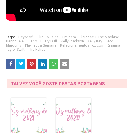
Tags:
Beyoncé
Ellie Goulding
Eminem
Florence + The Machine
Henrique e Juliano
Hilary Duff
Kelly Clarkson
Kelly Key
Leoni
Maroon 5
Playlist da Semana
Relacionamentos Tóxicos
Rihanna
Taylor Swift
The Police
TALVEZ VOCÊ GOSTE DESTAS POSTAGENS