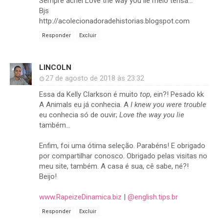
Sempre achei Love the way you lie meio tensa...
Bjs
http://acolecionadoradehistorias.blogspot.com
Responder
Excluir
LINCOLN
27 de agosto de 2018 às 23:32
Essa da Kelly Clarkson é muito
top
, ein?! Pesado kk
A Animals eu já conhecia. A
I knew you were trouble
eu conhecia só de ouvir;
Love the way you lie
também...
Enfim, foi uma ótima seleção. Parabéns! E obrigado
por compartilhar conosco. Obrigado pelas visitas no
meu site, também. A casa é sua, cê sabe, né?!
Beijo!
www.RapeizeDinamica.biz
|
@english.tips.br
Responder
Excluir