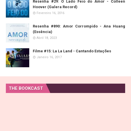
Resenha #29: O Lado Feio do Amor - Colleen
Hoover (Galera Record)
Fevereiro 16, 2016
Resenha #890: Amor Corrompido - Ana Huang
(Essência)
Abril 18, 2023
Filme #15: La La Land - Cantando Estações
Janeiro 16, 2017
THE BOOKCAST