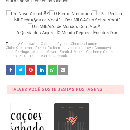
outros anos. E esses são alguns.
Tags:
A.G. Howard
Catherine Bybee
Christina Lauren
Claire Contreras
Denise Flaibam
Jay Kristoff
Layla Casanova
Leigh Bardugo
Marissa Meyer
Sarah J. Maas
Stephanie Garber
Tag dos 50%
Tags
Victoria Schwab
TALVEZ VOCÊ GOSTE DESTAS POSTAGENS