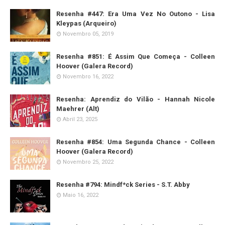
Resenha #447: Era Uma Vez No Outono - Lisa
Kleypas (Arqueiro)
Novembro 05, 2019
Resenha #851: É Assim Que Começa - Colleen
Hoover (Galera Record)
Novembro 16, 2022
Resenha: Aprendiz do Vilão - Hannah Nicole
Maehrer (Alt)
Abril 23, 2025
Resenha #854: Uma Segunda Chance - Colleen
Hoover (Galera Record)
Novembro 25, 2022
Resenha #794: Mindf*ck Series - S.T. Abby
Maio 16, 2022