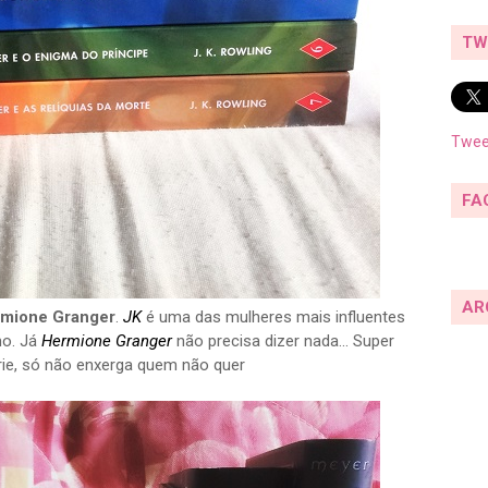
TW
Twee
FA
AR
rmione Granger
.
JK
é uma das mulheres mais influentes
mo. Já
Hermione Granger
não precisa dizer nada... Super
rie, só não enxerga quem não quer