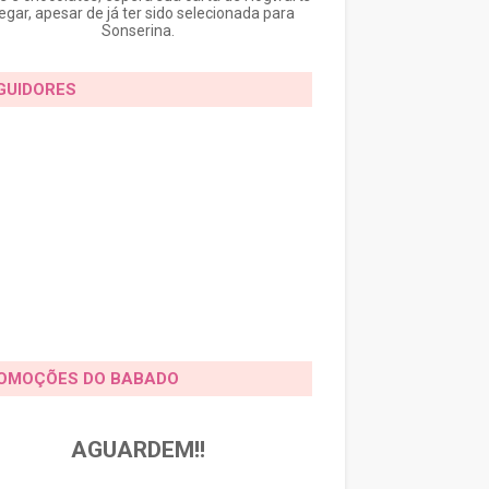
egar, apesar de já ter sido selecionada para
Sonserina.
GUIDORES
OMOÇÕES DO BABADO
AGUARDEM!!