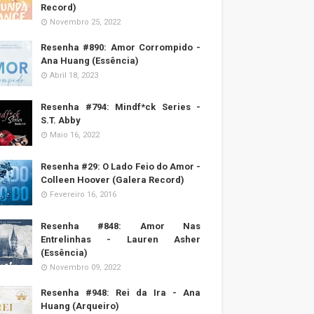
Record)
Novembro 25, 2022
Resenha #890: Amor Corrompido -
Ana Huang (Essência)
Abril 18, 2023
Resenha #794: Mindf*ck Series -
S.T. Abby
Maio 16, 2022
Resenha #29: O Lado Feio do Amor -
Colleen Hoover (Galera Record)
Fevereiro 16, 2016
Resenha #848: Amor Nas
Entrelinhas - Lauren Asher
(Essência)
Novembro 09, 2022
Resenha #948: Rei da Ira - Ana
Huang (Arqueiro)