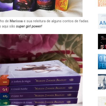
alho de
Marissa
e sua releitura de alguns contos de fadas.
s aqui são
super girl power!