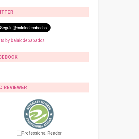
ITTER
ts by balaiodebabados
CEBOOK
C REVIEWER