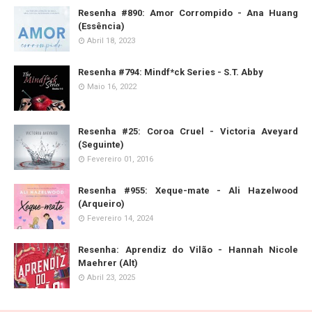
Resenha #890: Amor Corrompido - Ana Huang
(Essência)
Abril 18, 2023
Resenha #794: Mindf*ck Series - S.T. Abby
Maio 16, 2022
Resenha #25: Coroa Cruel - Victoria Aveyard
(Seguinte)
Fevereiro 01, 2016
Resenha #955: Xeque-mate - Ali Hazelwood
(Arqueiro)
Fevereiro 14, 2024
Resenha: Aprendiz do Vilão - Hannah Nicole
Maehrer (Alt)
Abril 23, 2025