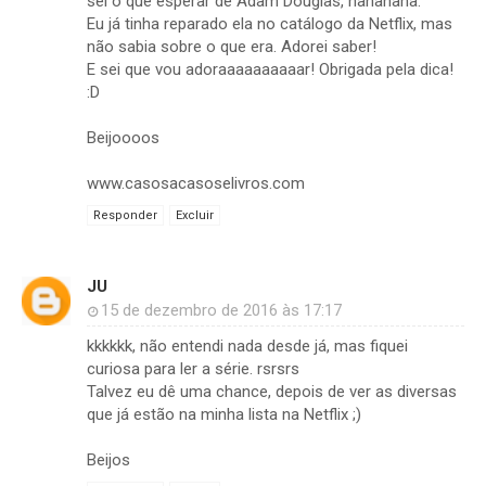
sei o que esperar de Adam Douglas, hahahaha.
Eu já tinha reparado ela no catálogo da Netflix, mas
não sabia sobre o que era. Adorei saber!
E sei que vou adoraaaaaaaaaar! Obrigada pela dica!
:D
Beijoooos
www.casosacasoselivros.com
Responder
Excluir
JU
15 de dezembro de 2016 às 17:17
kkkkkk, não entendi nada desde já, mas fiquei
curiosa para ler a série. rsrsrs
Talvez eu dê uma chance, depois de ver as diversas
que já estão na minha lista na Netflix ;)
Beijos