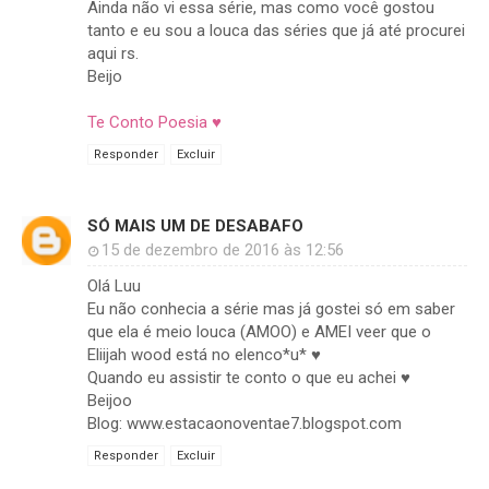
Ainda não vi essa série, mas como você gostou
tanto e eu sou a louca das séries que já até procurei
aqui rs.
Beijo
Te Conto Poesia ♥
Responder
Excluir
SÓ MAIS UM DE DESABAFO
15 de dezembro de 2016 às 12:56
Olá Luu
Eu não conhecia a série mas já gostei só em saber
que ela é meio louca (AMOO) e AMEI veer que o
Eliijah wood está no elenco*u* ♥
Quando eu assistir te conto o que eu achei ♥
Beijoo
Blog: www.estacaonoventae7.blogspot.com
Responder
Excluir