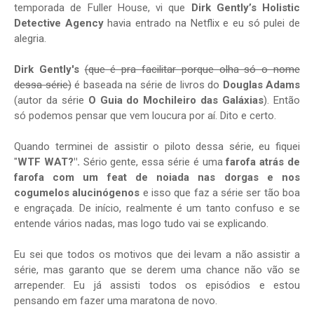
temporada de Fuller House, vi que
Dirk Gently’s Holistic
Detective Agency
havia entrado na Netflix e eu só pulei de
alegria.
Dirk Gently's
(que é pra facilitar porque olha só o nome
dessa série)
é baseada na série de livros do
Douglas Adams
(autor da série
O Guia do Mochileiro das Galáxias
). Então
só podemos pensar que vem loucura por aí. Dito e certo.
Quando terminei de assistir o piloto dessa série, eu fiquei
"
WTF WAT?".
Sério gente, essa série é uma
farofa atrás de
farofa com um feat de noiada nas dorgas e nos
cogumelos alucinógenos
e isso que faz a série ser tão boa
e engraçada. De início, realmente é um tanto confuso e se
entende vários nadas, mas logo tudo vai se explicando.
Eu sei que todos os motivos que dei levam a não assistir a
série, mas garanto que se derem uma chance não vão se
arrepender. Eu já assisti todos os episódios e estou
pensando em fazer uma maratona de novo.