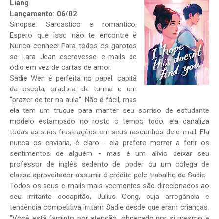
Liang
Lançamento: 06/02
Sinopse: Sarcástico e romântico,
Espero que isso não te encontre é
Nunca conheci Para todos os garotos
se Lara Jean escrevesse e-mails de
ódio em vez de cartas de amor.
Sadie Wen é perfeita no papel: capitã
da escola, oradora da turma e um
“prazer de ter na aula”. Não é fácil, mas
ela tem um truque para manter seu sorriso de estudante
modelo estampado no rosto o tempo todo: ela canaliza
todas as suas frustrações em seus rascunhos de e-mail. Ela
nunca os enviaria, é claro - ela prefere morrer a ferir os
sentimentos de alguém - mas é um alívio deixar seu
professor de inglês sedento de poder ou um colega de
classe aproveitador assumir o crédito pelo trabalho de Sadie.
Todos os seus e-mails mais veementes são direcionados ao
seu irritante cocapitão, Julius Gong, cuja arrogância e
tendência competitiva irritam Sadie desde que eram crianças.
"Você está faminto por atenção, obcecado por si mesmo e