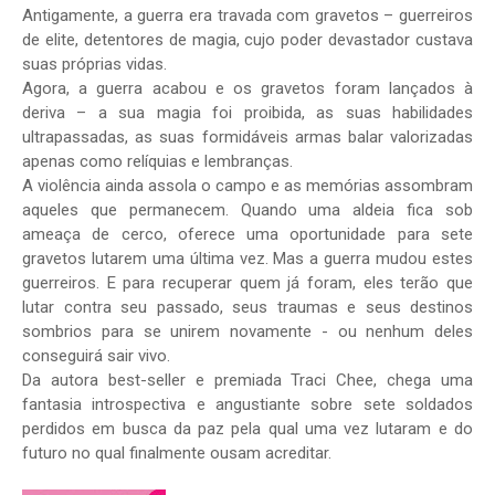
Antigamente, a guerra era travada com gravetos – guerreiros
de elite, detentores de magia, cujo poder devastador custava
suas próprias vidas.
Agora, a guerra acabou e os gravetos foram lançados à
deriva – a sua magia foi proibida, as suas habilidades
ultrapassadas, as suas formidáveis armas balar valorizadas
apenas como relíquias e lembranças.
A violência ainda assola o campo e as memórias assombram
aqueles que permanecem. Quando uma aldeia fica sob
ameaça de cerco, oferece uma oportunidade para sete
gravetos lutarem uma última vez. Mas a guerra mudou estes
guerreiros. E para recuperar quem já foram, eles terão que
lutar contra seu passado, seus traumas e seus destinos
sombrios para se unirem novamente - ou nenhum deles
conseguirá sair vivo.
Da autora best-seller e premiada Traci Chee, chega uma
fantasia introspectiva e angustiante sobre sete soldados
perdidos em busca da paz pela qual uma vez lutaram e do
futuro no qual finalmente ousam acreditar.