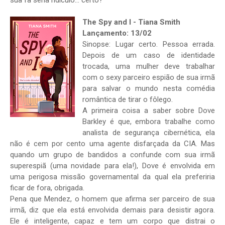
sua fã seria ridículo… certo?
The Spy and I - Tiana Smith
Lançamento: 13/02
Sinopse: Lugar certo. Pessoa errada.
Depois de um caso de identidade
trocada, uma mulher deve trabalhar
com o sexy parceiro espião de sua irmã
para salvar o mundo nesta comédia
romântica de tirar o fôlego.
A primeira coisa a saber sobre Dove
Barkley é que, embora trabalhe como
analista de segurança cibernética, ela
não é cem por cento uma agente disfarçada da CIA. Mas
quando um grupo de bandidos a confunde com sua irmã
superespiã (uma novidade para ela!), Dove é envolvida em
uma perigosa missão governamental da qual ela preferiria
ficar de fora, obrigada.
Pena que Mendez, o homem que afirma ser parceiro de sua
irmã, diz que ela está envolvida demais para desistir agora.
Ele é inteligente, capaz e tem um corpo que distrai o