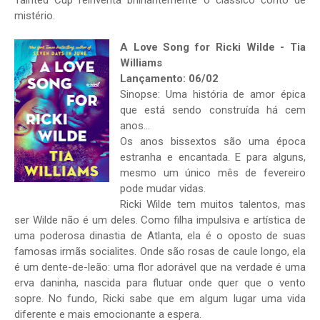
Tainted Cup reinventa brilhantemente o clássico conto de
mistério.
A Love Song for Ricki Wilde - Tia
Williams
Lançamento: 06/02
Sinopse: Uma história de amor épica
que está sendo construída há cem
anos…
Os anos bissextos são uma época
estranha e encantada. E para alguns,
mesmo um único mês de fevereiro
pode mudar vidas.
Ricki Wilde tem muitos talentos, mas
ser Wilde não é um deles. Como filha impulsiva e artística de
uma poderosa dinastia de Atlanta, ela é o oposto de suas
famosas irmãs socialites. Onde são rosas de caule longo, ela
é um dente-de-leão: uma flor adorável que na verdade é uma
erva daninha, nascida para flutuar onde quer que o vento
sopre. No fundo, Ricki sabe que em algum lugar uma vida
diferente e mais emocionante a espera.