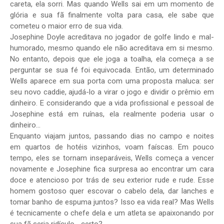
careta, ela sorri. Mas quando Wells sai em um momento de
glória e sua fã finalmente volta para casa, ele sabe que
cometeu o maior erro de sua vida.
Josephine Doyle acreditava no jogador de golfe lindo e mal-
humorado, mesmo quando ele não acreditava em si mesmo.
No entanto, depois que ele joga a toalha, ela começa a se
perguntar se sua fé foi equivocada. Então, um determinado
Wells aparece em sua porta com uma proposta maluca: ser
seu novo caddie, ajudá-lo a virar o jogo e dividir o prêmio em
dinheiro. E considerando que a vida profissional e pessoal de
Josephine está em ruínas, ela realmente poderia usar o
dinheiro…
Enquanto viajam juntos, passando dias no campo e noites
em quartos de hotéis vizinhos, voam faíscas. Em pouco
tempo, eles se tornam inseparáveis, Wells começa a vencer
novamente e Josephine fica surpresa ao encontrar um cara
doce e atencioso por trás de seu exterior rude e rude. Esse
homem gostoso quer escovar o cabelo dela, dar lanches e
tomar banho de espuma juntos? Isso ea vida real? Mas Wells
é tecnicamente o chefe dela e um atleta se apaixonando por