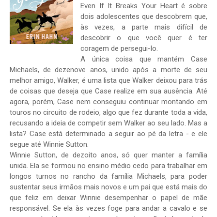
Even If It Breaks Your Heart é sobre
dois adolescentes que descobrem que,
às vezes, a parte mais difícil de
descobrir o que você quer é ter
coragem de persegui-lo.
A única coisa que mantém Case
Michaels, de dezenove anos, unido após a morte de seu
melhor amigo, Walker, é uma lista que Walker deixou para trás
de coisas que deseja que Case realize em sua ausência. Até
agora, porém, Case nem conseguiu continuar montando em
touros no circuito de rodeio, algo que fez durante toda a vida,
recusando a ideia de competir sem Walker ao seu lado. Mas a
lista? Case está determinado a seguir ao pé da letra - e ele
segue até Winnie Sutton.
Winnie Sutton, de dezoito anos, só quer manter a família
unida. Ela se formou no ensino médio cedo para trabalhar em
longos turnos no rancho da família Michaels, para poder
sustentar seus irmãos mais novos e um pai que está mais do
que feliz em deixar Winnie desempenhar o papel de mãe
responsável. Se ela às vezes foge para andar a cavalo e se