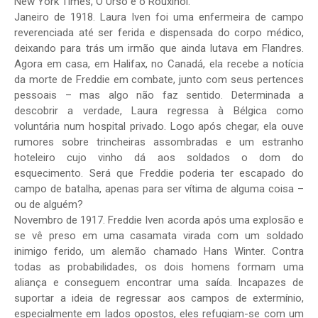
New York Times, O Urso e o Rouxinol.
Janeiro de 1918. Laura Iven foi uma enfermeira de campo
reverenciada até ser ferida e dispensada do corpo médico,
deixando para trás um irmão que ainda lutava em Flandres.
Agora em casa, em Halifax, no Canadá, ela recebe a notícia
da morte de Freddie em combate, junto com seus pertences
pessoais – mas algo não faz sentido. Determinada a
descobrir a verdade, Laura regressa à Bélgica como
voluntária num hospital privado. Logo após chegar, ela ouve
rumores sobre trincheiras assombradas e um estranho
hoteleiro cujo vinho dá aos soldados o dom do
esquecimento. Será que Freddie poderia ter escapado do
campo de batalha, apenas para ser vítima de alguma coisa –
ou de alguém?
Novembro de 1917. Freddie Iven acorda após uma explosão e
se vê preso em uma casamata virada com um soldado
inimigo ferido, um alemão chamado Hans Winter. Contra
todas as probabilidades, os dois homens formam uma
aliança e conseguem encontrar uma saída. Incapazes de
suportar a ideia de regressar aos campos de extermínio,
especialmente em lados opostos, eles refugiam-se com um