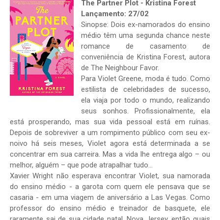
The Partner Plot - Kristina Forest
Lançamento: 27/02
Sinopse: Dois ex-namorados do ensino
médio têm uma segunda chance neste
romance de casamento de
conveniência de Kristina Forest, autora
de The Neighbour Favor.
Para Violet Greene, moda é tudo. Como
estilista de celebridades de sucesso,
ela viaja por todo o mundo, realizando
seus sonhos. Profissionalmente, ela
está prosperando, mas sua vida pessoal está em ruínas.
Depois de sobreviver a um rompimento público com seu ex-
noivo há seis meses, Violet agora está determinada a se
concentrar em sua carreira. Mas a vida lhe entrega algo – ou
melhor, alguém – que pode atrapalhar tudo…
Xavier Wright não esperava encontrar Violet, sua namorada
do ensino médio - a garota com quem ele pensava que se
casaria - em uma viagem de aniversário a Las Vegas. Como
professor do ensino médio e treinador de basquete, ele
raramente sai de sua cidade natal, Nova Jersey, então quais