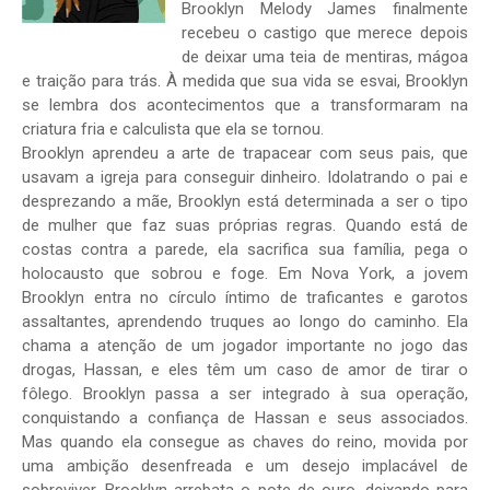
Brooklyn Melody James finalmente
recebeu o castigo que merece depois
de deixar uma teia de mentiras, mágoa
e traição para trás. À medida que sua vida se esvai, Brooklyn
se lembra dos acontecimentos que a transformaram na
criatura fria e calculista que ela se tornou.
Brooklyn aprendeu a arte de trapacear com seus pais, que
usavam a igreja para conseguir dinheiro. Idolatrando o pai e
desprezando a mãe, Brooklyn está determinada a ser o tipo
de mulher que faz suas próprias regras. Quando está de
costas contra a parede, ela sacrifica sua família, pega o
holocausto que sobrou e foge. Em Nova York, a jovem
Brooklyn entra no círculo íntimo de traficantes e garotos
assaltantes, aprendendo truques ao longo do caminho. Ela
chama a atenção de um jogador importante no jogo das
drogas, Hassan, e eles têm um caso de amor de tirar o
fôlego. Brooklyn passa a ser integrado à sua operação,
conquistando a confiança de Hassan e seus associados.
Mas quando ela consegue as chaves do reino, movida por
uma ambição desenfreada e um desejo implacável de