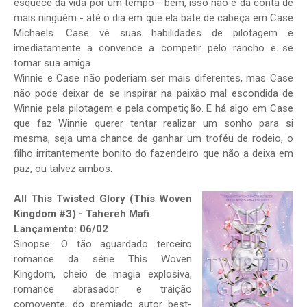
esquece da vida por um tempo - bem, isso não é da conta de
mais ninguém - até o dia em que ela bate de cabeça em Case
Michaels. Case vê suas habilidades de pilotagem e
imediatamente a convence a competir pelo rancho e se
tornar sua amiga.
Winnie e Case não poderiam ser mais diferentes, mas Case
não pode deixar de se inspirar na paixão mal escondida de
Winnie pela pilotagem e pela competição. E há algo em Case
que faz Winnie querer tentar realizar um sonho para si
mesma, seja uma chance de ganhar um troféu de rodeio, o
filho irritantemente bonito do fazendeiro que não a deixa em
paz, ou talvez ambos.
All This Twisted Glory (This Woven
Kingdom #3) - Tahereh Mafi
Lançamento: 06/02
Sinopse: O tão aguardado terceiro
romance da série This Woven
Kingdom, cheio de magia explosiva,
romance abrasador e traição
comovente, do premiado autor best-