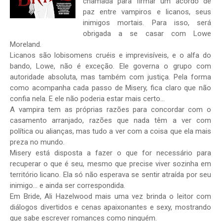
chamada para firmar um acordo de
paz entre vampiros e licanos, seus
inimigos mortais. Para isso, será
obrigada a se casar com Lowe
Moreland.
Licanos são lobisomens cruéis e imprevisíveis, e o alfa do
bando, Lowe, não é exceção. Ele governa o grupo com
autoridade absoluta, mas também com justiça. Pela forma
como acompanha cada passo de Misery, fica claro que não
confia nela. E ele não poderia estar mais certo...
A vampira tem as próprias razões para concordar com o
casamento arranjado, razões que nada têm a ver com
política ou alianças, mas tudo a ver com a coisa que ela mais
preza no mundo.
Misery está disposta a fazer o que for necessário para
recuperar o que é seu, mesmo que precise viver sozinha em
território licano. Ela só não esperava se sentir atraída por seu
inimigo... e ainda ser correspondida.
Em Bride, Ali Hazelwood mais uma vez brinda o leitor com
diálogos divertidos e cenas apaixonantes e sexy, mostrando
que sabe escrever romances como ninguém.