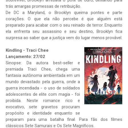
sobreviver, Brooklyn arrebata o pote de ouro, deixando para
trás amargas promessas de retribuição.
De DC a Maryland, o Brooklyn queima pontes e parte
corações. O que ela não percebe é que alguém está
preparado para acabar com o seu reinado de terror. Enquanto
ela enfrenta seu assassino e seu destino, Brooklyn fica
surpresa ao saber que a justiça vem do lugar menos provável.
Kindling - Traci Chee
Lançamento: 27/02
Sinopse: Da autora best-seller e
premiada Traci Chee, chega uma
fantasia autônoma ambientada em um
mundo devastado pela guerra, onde a
guerra incendiada - o uso de soldados
adolescentes de elite com magia - foi
proibida. Neste romance rico e
evocativo, sete gravetos procuram
propósito e identidade enquanto se
preparam para uma batalha final. Para fãs dos filmes
clássicos Sete Samurais e Os Sete Magníficos.