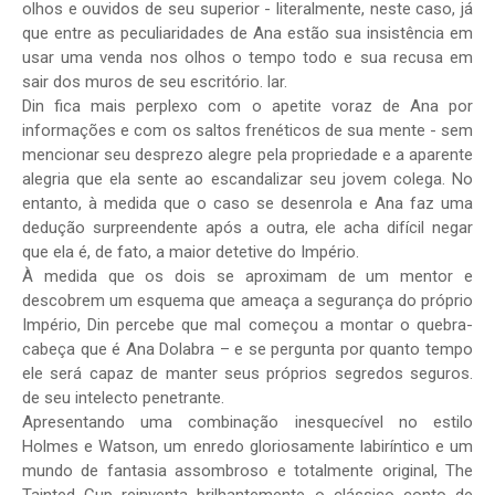
olhos e ouvidos de seu superior - literalmente, neste caso, já
que entre as peculiaridades de Ana estão sua insistência em
usar uma venda nos olhos o tempo todo e sua recusa em
sair dos muros de seu escritório. lar.
Din fica mais perplexo com o apetite voraz de Ana por
informações e com os saltos frenéticos de sua mente - sem
mencionar seu desprezo alegre pela propriedade e a aparente
alegria que ela sente ao escandalizar seu jovem colega. No
entanto, à medida que o caso se desenrola e Ana faz uma
dedução surpreendente após a outra, ele acha difícil negar
que ela é, de fato, a maior detetive do Império.
À medida que os dois se aproximam de um mentor e
descobrem um esquema que ameaça a segurança do próprio
Império, Din percebe que mal começou a montar o quebra-
cabeça que é Ana Dolabra – e se pergunta por quanto tempo
ele será capaz de manter seus próprios segredos seguros.
de seu intelecto penetrante.
Apresentando uma combinação inesquecível no estilo
Holmes e Watson, um enredo gloriosamente labiríntico e um
mundo de fantasia assombroso e totalmente original, The