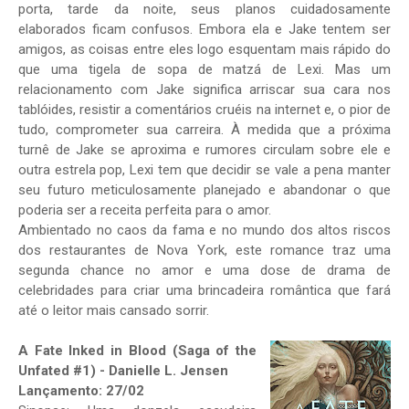
porta, tarde da noite, seus planos cuidadosamente
elaborados ficam confusos. Embora ela e Jake tentem ser
amigos, as coisas entre eles logo esquentam mais rápido do
que uma tigela de sopa de matzá de Lexi. Mas um
relacionamento com Jake significa arriscar sua cara nos
tablóides, resistir a comentários cruéis na internet e, o pior de
tudo, comprometer sua carreira. À medida que a próxima
turnê de Jake se aproxima e rumores circulam sobre ele e
outra estrela pop, Lexi tem que decidir se vale a pena manter
seu futuro meticulosamente planejado e abandonar o que
poderia ser a receita perfeita para o amor.
Ambientado no caos da fama e no mundo dos altos riscos
dos restaurantes de Nova York, este romance traz uma
segunda chance no amor e uma dose de drama de
celebridades para criar uma brincadeira romântica que fará
até o leitor mais cansado sorrir.
A Fate Inked in Blood (Saga of the
Unfated #1) - Danielle L. Jensen
Lançamento: 27/02