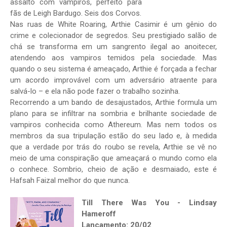
assalto com vampiros, perfeito para
fãs de Leigh Bardugo. Seis dos Corvos.
Nas ruas de White Roaring, Arthie Casimir é um gênio do
crime e colecionador de segredos. Seu prestigiado salão de
chá se transforma em um sangrento ilegal ao anoitecer,
atendendo aos vampiros temidos pela sociedade. Mas
quando o seu sistema é ameaçado, Arthie é forçada a fechar
um acordo improvável com um adversário atraente para
salvá-lo – e ela não pode fazer o trabalho sozinha.
Recorrendo a um bando de desajustados, Arthie formula um
plano para se infiltrar na sombria e brilhante sociedade de
vampiros conhecida como Athereum. Mas nem todos os
membros da sua tripulação estão do seu lado e, à medida
que a verdade por trás do roubo se revela, Arthie se vê no
meio de uma conspiração que ameaçará o mundo como ela
o conhece. Sombrio, cheio de ação e desmaiado, este é
Hafsah Faizal melhor do que nunca.
Till There Was You - Lindsay
Hameroff
Lançamento: 20/02