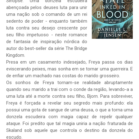
Sinopse: Uma donzela escudeira
abençoada pelos deuses luta para unir
uma nação sob o comando de um rei
sedento de poder - enquanto também
luta contra seu desejo crescente por
seu filho impetuoso - neste romance
de fantasia de inspiração nórdica do
autor do best-seller da série The Bridge
Kingdom.
Presa em um casamento indesejado, Freya passa os dias
eviscerando peixes, mas sonha em se tornar uma guerreira. E
de enfiar um machado nas costas do marido grosseiro.
Os sonhos de Freya tornam-se realidade abruptamente
quando seu marido a trai com o conde da região, levando-a a
uma luta até a morte contra seu filho, Bjorn. Para sobreviver,
Freya é forçada a revelar seu segredo mais profundo: ela
possui uma gota de sangue de uma deusa, o que a torna uma
donzela escudeira com magia capaz de repelir qualquer
ataque. Foi predito que tal magia uniria a nação fraturada de
Skaland sob aquele que controla o destino da donzela do
escudo.