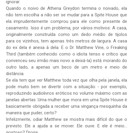
ignorar.
Quando o noivo de Athena Greydon termina o noivado, ela
não tem escolha a não ser se mudar para a Spite House que
ela imprudentemente comprou para ele como presente de
casamento. Isso é um problema, por vários motivos: A casa,
originalmente construída como um dedo médio de tijolos
para os vizinhos, tem apenas três metros de largura. A casa
do ex dela é anexa à dela. E o Dr. Matthew Vine, o Freaking
Third (também conhecido como o idiota tenso e crítico que
convenceu seu irmão mais novo a deixá-la) está morando do
outro lado, a apenas um beco de um metro e meio de
distância.
Se ela tem que ver Matthew toda vez que olha pela janela, ela
pode muito bem se divertir com a situação - por exemplo,
reproduzindo audiolivros eróticos no volume máximo com as
janelas abertas. Uma mulher que mora em uma Spite House é
basicamente obrigada a receber uma vingança mesquinha da
maneira que puder, certo?
Infelizmente, odiar Matthew se mostra mais difícil do que o
previsto. Ele a ajuda a se mover. Ele ouve. E ele é meio...
gostoso? Droga.