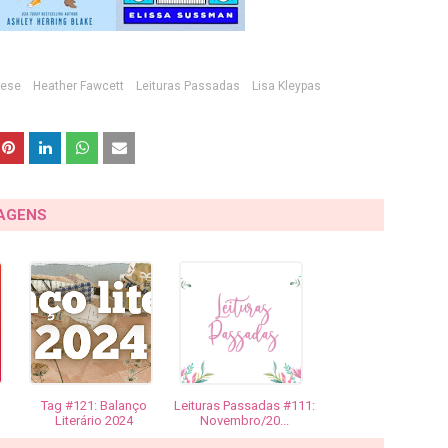
iese
Heather Fawcett
Leituras Passadas
Lisa Kleypas
TAGENS
Tag #121: Balanço
Leituras Passadas #111:
Literário 2024
Novembro/20...