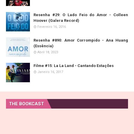
Resenha #29: O Lado Feio do Amor - Colleen
Hoover (Galera Record)
Fevereiro 16, 2016
Resenha #890: Amor Corrompido - Ana Huang
(Essência)
Abril 18, 2023
Filme #15: La La Land - Cantando Estações
Janeiro 16, 2017
THE BOOKCAST