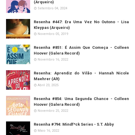
(Arqueiro)
Setembro 04, 2024
Resenha #447: Era Uma Vez No Outono - Lisa
Kleypas (Arqueiro)
Novembro 05, 2019
Resenha #851: É Assim Que Começa - Colleen
Hoover (Galera Record)
Novembro 16, 2022
Resenha: Aprendiz do Vilão - Hannah Nicole
Maehrer (Alt)
Abril 23, 2025
Resenha #854: Uma Segunda Chance - Colleen
Hoover (Galera Record)
Novembro 25, 2022
Resenha #794: Mindf*ck Series - S.T. Abby
Maio 16, 2022