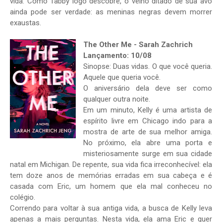
vida. Como Tabby logo descobre, o velho ditado de sua avó
ainda pode ser verdade: as meninas negras devem morrer
exaustas.
The Other Me - Sarah Zachrich
Lançamento: 10/08
Sinopse: Duas vidas. O que você queria.
Aquele que queria você.
O aniversário dela deve ser como
qualquer outra noite.
Em um minuto, Kelly é uma artista de
espírito livre em Chicago indo para a
mostra de arte de sua melhor amiga.
No próximo, ela abre uma porta e
misteriosamente surge em sua cidade
natal em Michigan. De repente, sua vida fica irreconhecível: ela
tem doze anos de memórias erradas em sua cabeça e é
casada com Eric, um homem que ela mal conheceu no
colégio.
Correndo para voltar à sua antiga vida, a busca de Kelly leva
apenas a mais perguntas. Nesta vida, ela ama Eric e quer