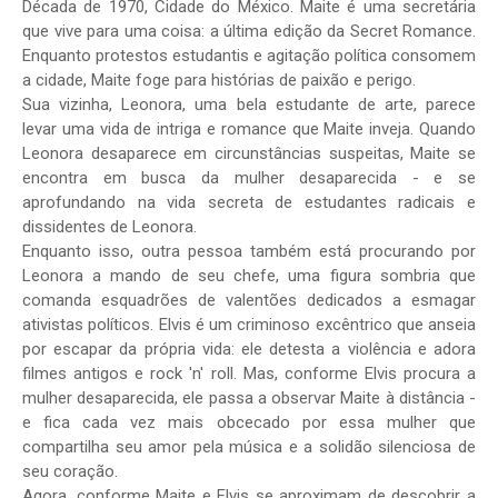
Década de 1970, Cidade do México. Maite é uma secretária
que vive para uma coisa: a última edição da Secret Romance.
Enquanto protestos estudantis e agitação política consomem
a cidade, Maite foge para histórias de paixão e perigo.
Sua vizinha, Leonora, uma bela estudante de arte, parece
levar uma vida de intriga e romance que Maite inveja. Quando
Leonora desaparece em circunstâncias suspeitas, Maite se
encontra em busca da mulher desaparecida - e se
aprofundando na vida secreta de estudantes radicais e
dissidentes de Leonora.
Enquanto isso, outra pessoa também está procurando por
Leonora a mando de seu chefe, uma figura sombria que
comanda esquadrões de valentões dedicados a esmagar
ativistas políticos. Elvis é um criminoso excêntrico que anseia
por escapar da própria vida: ele detesta a violência e adora
filmes antigos e rock 'n' roll. Mas, conforme Elvis procura a
mulher desaparecida, ele passa a observar Maite à distância -
e fica cada vez mais obcecado por essa mulher que
compartilha seu amor pela música e a solidão silenciosa de
seu coração.
Agora, conforme Maite e Elvis se aproximam de descobrir a