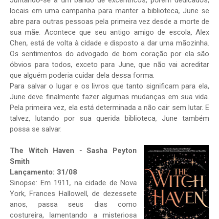
Juntando-se a um bando de excêntricos, porém dedicados,
locais em uma campanha para manter a biblioteca, June se
abre para outras pessoas pela primeira vez desde a morte de
sua mãe. Acontece que seu antigo amigo de escola, Alex
Chen, está de volta à cidade e disposto a dar uma mãozinha.
Os sentimentos do advogado de bom coração por ela são
óbvios para todos, exceto para June, que não vai acreditar
que alguém poderia cuidar dela dessa forma.
Para salvar o lugar e os livros que tanto significam para ela,
June deve finalmente fazer algumas mudanças em sua vida.
Pela primeira vez, ela está determinada a não cair sem lutar. E
talvez, lutando por sua querida biblioteca, June também
possa se salvar.
The Witch Haven - Sasha Peyton
Smith
Lançamento: 31/08
Sinopse: Em 1911, na cidade de Nova
York, Frances Hallowell, de dezessete
anos, passa seus dias como
costureira, lamentando a misteriosa