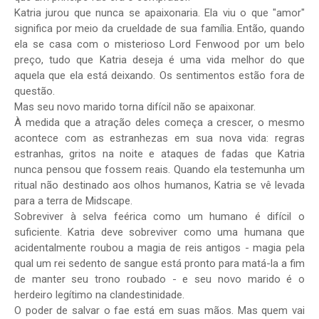
Katria jurou que nunca se apaixonaria. Ela viu o que "amor"
significa por meio da crueldade de sua família. Então, quando
ela se casa com o misterioso Lord Fenwood por um belo
preço, tudo que Katria deseja é uma vida melhor do que
aquela que ela está deixando. Os sentimentos estão fora de
questão.
Mas seu novo marido torna difícil não se apaixonar.
À medida que a atração deles começa a crescer, o mesmo
acontece com as estranhezas em sua nova vida: regras
estranhas, gritos na noite e ataques de fadas que Katria
nunca pensou que fossem reais. Quando ela testemunha um
ritual não destinado aos olhos humanos, Katria se vê levada
para a terra de Midscape.
Sobreviver à selva feérica como um humano é difícil o
suficiente. Katria deve sobreviver como uma humana que
acidentalmente roubou a magia de reis antigos - magia pela
qual um rei sedento de sangue está pronto para matá-la a fim
de manter seu trono roubado - e seu novo marido é o
herdeiro legítimo na clandestinidade.
O poder de salvar o fae está em suas mãos. Mas quem vai