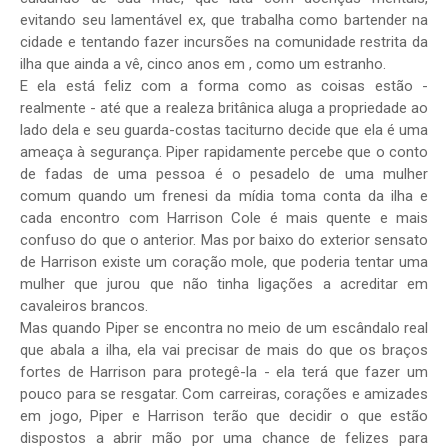
evitando seu lamentável ex, que trabalha como bartender na
cidade e tentando fazer incursões na comunidade restrita da
ilha que ainda a vê, cinco anos em , como um estranho.
E ela está feliz com a forma como as coisas estão -
realmente - até que a realeza britânica aluga a propriedade ao
lado dela e seu guarda-costas taciturno decide que ela é uma
ameaça à segurança. Piper rapidamente percebe que o conto
de fadas de uma pessoa é o pesadelo de uma mulher
comum quando um frenesi da mídia toma conta da ilha e
cada encontro com Harrison Cole é mais quente e mais
confuso do que o anterior. Mas por baixo do exterior sensato
de Harrison existe um coração mole, que poderia tentar uma
mulher que jurou que não tinha ligações a acreditar em
cavaleiros brancos.
Mas quando Piper se encontra no meio de um escândalo real
que abala a ilha, ela vai precisar de mais do que os braços
fortes de Harrison para protegê-la - ela terá que fazer um
pouco para se resgatar. Com carreiras, corações e amizades
em jogo, Piper e Harrison terão que decidir o que estão
dispostos a abrir mão por uma chance de felizes para