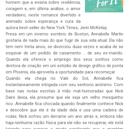
homem que a ensina sobre resiliência,
coragem e, em última análise, o amor
verdadeiro, neste romance divertido e
animado sobre esperança e cura da
autora best-seller do New York Times, Jenn McKinlay.
Presa em um inverno sombrio de Boston, Annabelle Martin
gostaria de nada mais do que fugir de sua vida atual. Ela não
tem nem trinta anos, se divorciou duas vezes e acaba de se
esquivar de um pedido de casamento ... de seu ex-marido.
Quando ela oferece o emprego dos seus sonhos como
diretora de criação em um estúdio de design gráfico de ponta
em Phoenix, ela aproveita a oportunidade para recomeçar.
Quando ela chega no Vale do Sol, Annabelle fica
instantaneamente intrigada com seu senhorio anônimo. Com
base nas notas escritas à mão mal-humoradas que Nick
Daire deixa, ela presume que ele seja um velho mesquinho
rico. Annabelle fica chocada quando finalmente conhece Nick
e descobre que ele é da idade dela e usa uma cadeira de
rodas. Nick sofreu um derrame um ano atrás e, embora não
haja nenhuma razão física para ele não se recuperar, ele está