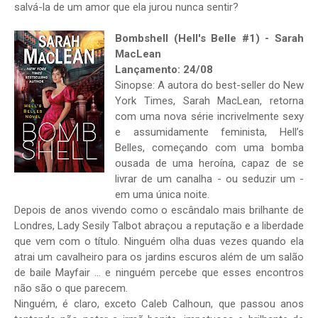
salvá-la de um amor que ela jurou nunca sentir?
Bombshell (Hell's Belle #1) - Sarah
MacLean
Lançamento: 24/08
Sinopse: A autora do best-seller do New
York Times, Sarah MacLean, retorna
com uma nova série incrivelmente sexy
e assumidamente feminista, Hell’s
Belles, começando com uma bomba
ousada de uma heroína, capaz de se
livrar de um canalha - ou seduzir um -
em uma única noite.
Depois de anos vivendo como o escândalo mais brilhante de
Londres, Lady Sesily Talbot abraçou a reputação e a liberdade
que vem com o título. Ninguém olha duas vezes quando ela
atrai um cavalheiro para os jardins escuros além de um salão
de baile Mayfair ... e ninguém percebe que esses encontros
não são o que parecem.
Ninguém, é claro, exceto Caleb Calhoun, que passou anos