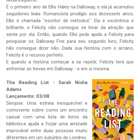
deixa esquecer.
É o primeiro ano de Ellis Haley na Dalloway, e ela já acumulou
seguidores leais. Romancista prodígio aos dezessete anos,
Ellis é chamada "escritor de métodos". Ela é excêntrica e
brilhante, e Felicity não consegue se livrar da atração que
sente por ela. Então, quando Ellis pede ajuda a Felicity para
pesquisar os Dalloway Five para seu segundo livro, Felicity
não consegue dizer não. Dada sua história com o arcano,
Felicity é o recurso perfeito.
E quando a história começar a se repetir, Felicity terá que
enfrentar as trevas em Dalloway - e em si mesma.
The Reading List - Sarah Nisha
Adams
Lançamento: 03/08
Sinopse: Uma estreia inesquecível e
comovente sobre como um encontro
casual com uma lista de livros da
biblioteca ajuda a forjar uma amizade
improvável entre duas pessoas muito
diferentes em um subúrbio de Londres.