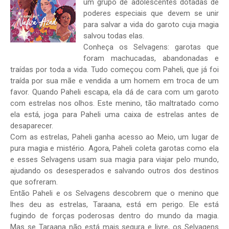
um grupo de adolescentes dotadas de
poderes especiais que devem se unir
para salvar a vida do garoto cuja magia
salvou todas elas.
Conheça os Selvagens: garotas que
foram machucadas, abandonadas e
traídas por toda a vida. Tudo começou com Paheli, que já foi
traída por sua mãe e vendida a um homem em troca de um
favor. Quando Paheli escapa, ela dá de cara com um garoto
com estrelas nos olhos. Este menino, tão maltratado como
ela está, joga para Paheli uma caixa de estrelas antes de
desaparecer.
Com as estrelas, Paheli ganha acesso ao Meio, um lugar de
pura magia e mistério. Agora, Paheli coleta garotas como ela
e esses Selvagens usam sua magia para viajar pelo mundo,
ajudando os desesperados e salvando outros dos destinos
que sofreram.
Então Paheli e os Selvagens descobrem que o menino que
lhes deu as estrelas, Taraana, está em perigo. Ele está
fugindo de forças poderosas dentro do mundo da magia.
Mas se Taraana não está mais segura e livre, os Selvagens