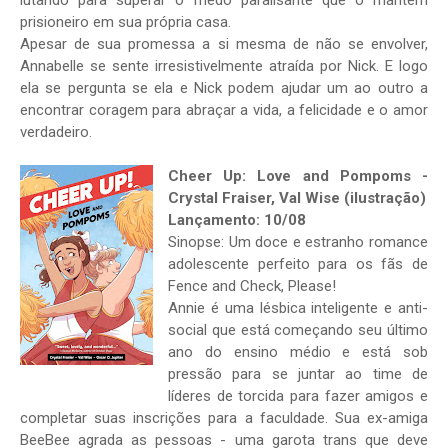
lutando para superar o medo paralisante que o mantém
prisioneiro em sua própria casa.
Apesar de sua promessa a si mesma de não se envolver,
Annabelle se sente irresistivelmente atraída por Nick. E logo
ela se pergunta se ela e Nick podem ajudar um ao outro a
encontrar coragem para abraçar a vida, a felicidade e o amor
verdadeiro.
Cheer Up: Love and Pompoms -
Crystal Fraiser, Val Wise (ilustração)
Lançamento: 10/08
Sinopse: Um doce e estranho romance
adolescente perfeito para os fãs de
Fence and Check, Please!
Annie é uma lésbica inteligente e anti-
social que está começando seu último
ano do ensino médio e está sob
pressão para se juntar ao time de
líderes de torcida para fazer amigos e
completar suas inscrições para a faculdade. Sua ex-amiga
BeeBee agrada as pessoas - uma garota trans que deve