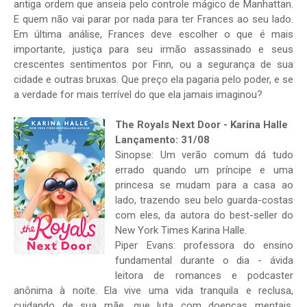
antiga ordem que anseia pelo controle mágico de Manhattan.
E quem não vai parar por nada para ter Frances ao seu lado.
Em última análise, Frances deve escolher o que é mais
importante, justiça para seu irmão assassinado e seus
crescentes sentimentos por Finn, ou a segurança de sua
cidade e outras bruxas. Que preço ela pagaria pelo poder, e se
a verdade for mais terrível do que ela jamais imaginou?
The Royals Next Door - Karina Halle
Lançamento: 31/08
Sinopse: Um verão comum dá tudo
errado quando um príncipe e uma
princesa se mudam para a casa ao
lado, trazendo seu belo guarda-costas
com eles, da autora do best-seller do
New York Times Karina Halle.
Piper Evans: professora do ensino
fundamental durante o dia - ávida
leitora de romances e podcaster
anônima à noite. Ela vive uma vida tranquila e reclusa,
cuidando de sua mãe, que luta com doenças mentais,