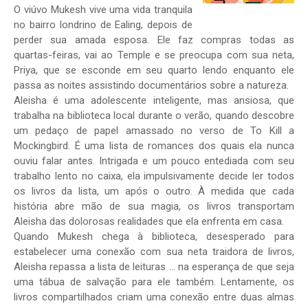
O viúvo Mukesh vive uma vida tranquila
no bairro londrino de Ealing, depois de
perder sua amada esposa. Ele faz compras todas as
quartas-feiras, vai ao Temple e se preocupa com sua neta,
Priya, que se esconde em seu quarto lendo enquanto ele
passa as noites assistindo documentários sobre a natureza.
Aleisha é uma adolescente inteligente, mas ansiosa, que
trabalha na biblioteca local durante o verão, quando descobre
um pedaço de papel amassado no verso de To Kill a
Mockingbird. É uma lista de romances dos quais ela nunca
ouviu falar antes. Intrigada e um pouco entediada com seu
trabalho lento no caixa, ela impulsivamente decide ler todos
os livros da lista, um após o outro. À medida que cada
história abre mão de sua magia, os livros transportam
Aleisha das dolorosas realidades que ela enfrenta em casa.
Quando Mukesh chega à biblioteca, desesperado para
estabelecer uma conexão com sua neta traidora de livros,
Aleisha repassa a lista de leituras ... na esperança de que seja
uma tábua de salvação para ele também. Lentamente, os
livros compartilhados criam uma conexão entre duas almas