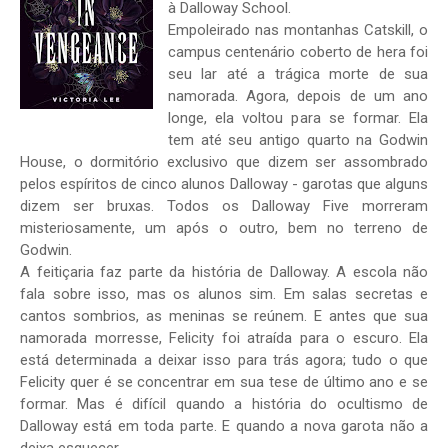
à Dalloway School.
Empoleirado nas montanhas Catskill, o
campus centenário coberto de hera foi
seu lar até a trágica morte de sua
namorada. Agora, depois de um ano
longe, ela voltou para se formar. Ela
tem até seu antigo quarto na Godwin
House, o dormitório exclusivo que dizem ser assombrado
pelos espíritos de cinco alunos Dalloway - garotas que alguns
dizem ser bruxas. Todos os Dalloway Five morreram
misteriosamente, um após o outro, bem no terreno de
Godwin.
A feitiçaria faz parte da história de Dalloway. A escola não
fala sobre isso, mas os alunos sim. Em salas secretas e
cantos sombrios, as meninas se reúnem. E antes que sua
namorada morresse, Felicity foi atraída para o escuro. Ela
está determinada a deixar isso para trás agora; tudo o que
Felicity quer é se concentrar em sua tese de último ano e se
formar. Mas é difícil quando a história do ocultismo de
Dalloway está em toda parte. E quando a nova garota não a