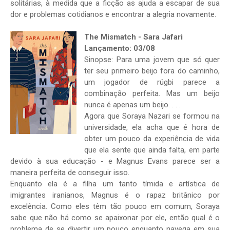
solitárias, à medida que a ficção as ajuda a escapar de sua
dor e problemas cotidianos e encontrar a alegria novamente.
The Mismatch - Sara Jafari
Lançamento: 03/08
Sinopse: Para uma jovem que só quer
ter seu primeiro beijo fora do caminho,
um jogador de rúgbi parece a
combinação perfeita. Mas um beijo
nunca é apenas um beijo. . . .
Agora que Soraya Nazari se formou na
universidade, ela acha que é hora de
obter um pouco da experiência de vida
que ela sente que ainda falta, em parte
devido à sua educação - e Magnus Evans parece ser a
maneira perfeita de conseguir isso.
Enquanto ela é a filha um tanto tímida e artística de
imigrantes iranianos, Magnus é o rapaz britânico por
excelência. Como eles têm tão pouco em comum, Soraya
sabe que não há como se apaixonar por ele, então qual é o
problema de se divertir um pouco enquanto navega em sua