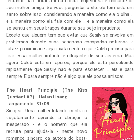
tentando não notar a irmã bonita, impetuosa e brilhante de
seu melhor amigo. Se você perguntar a ele, ele tem sido um
santo sobre isso, considerando a maneira como ela o olha ...
e a maneira como ela fala com ele ... e a maneira como ela
se sentiu em seus braços durante seu beijo imprudente.
Exceto que alguém tem que evitar que Sesily se envolva em
problemas durante suas perigosas escapadas noturnas, e
talvez proximidade seja exatamente o que Caleb precisa para
tirar essa mulher irritante e ultrajante de seu sistema. Mas
agora Caleb está em apuros, porque ele está percebendo
rapidamente que Sesily não é para esquecer ... ela é para
sempre. E para sempre não é algo que ele possa arriscar.
The Heart Principle (The Kiss
Quotient #3) - Helen Hoang
Lançamento: 31/08
Sinopse: Uma mulher lutando contra o
esgotamento aprende a abraçar o
inesperado - e o homem que ela
recruta para ajudá-la - neste novo
romance sincero da autora do best-