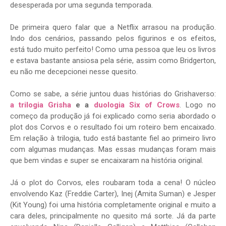
desesperada por uma segunda temporada.
De primeira quero falar que a Netflix arrasou na produção.
Indo dos cenários, passando pelos figurinos e os efeitos,
está tudo muito perfeito! Como uma pessoa que leu os livros
e estava bastante ansiosa pela série, assim como Bridgerton,
eu não me decepcionei nesse quesito.
Como se sabe, a série juntou duas histórias do Grishaverso:
a trilogia Grisha
e a
duologia Six of Crows
. Logo no
começo da produção já foi explicado como seria abordado o
plot dos Corvos e o resultado foi um roteiro bem encaixado.
Em relação à trilogia, tudo está bastante fiel ao primeiro livro
com algumas mudanças. Mas essas mudanças foram mais
que bem vindas e super se encaixaram na história original.
Já o plot do Corvos, eles roubaram toda a cena! O núcleo
envolvendo Kaz (Freddie Carter), Inej (Amita Suman) e Jesper
(Kit Young) foi uma história completamente original e muito a
cara deles, principalmente no quesito má sorte. Já da parte