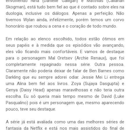
envolvendo Nina (Danielle Galligan) e Matthias (Callahan
Skogman), está tudo bem fiel ao que é contado sobre eles na
duologia, inclusive os diálogos. Apenas a perfeição. Não
tivemos Wylan ainda, infelizmente, porém temos um corvo
honorário que roubou a cena e o coração de todo mundo.
Em relação ao elenco escolhido, todos estão ótimos em
seus papéis e à medida que os episódios vão avançando,
eles vão ficando mais confortáveis. E vamos de destaque
para o personagem Mal Oretsev (Archie Renaux), que foi
completamente repaginado nessa série. Outra pessoa.
Claramente não poderia deixar de falar de Ben Barnes como
Darkling que eu sempre adorei odiar. Jessie Mei Li entrega
uma Alina bem fiel aos livros. Zoya (Sujaya Dasgupta) e
Genya (Daisy Head) apenas maravilhosas e não teria outra
escolha. Eu só queria mais tempo mesmo de David (Luke
Pasqualino) pois é um personagem que, mesmo aparecendo
pouco, teve seu destaque.
A série já está avaliada como uma das melhores séries de
fantasia da Netflix e está nos mais assistidos do final de