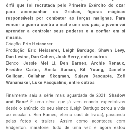
órfã que foi recrutada pelo Primeiro Exército do czar
para acompanhar os Grishas, figuras mágicas
responsáveis por combater as forças malignas. Para
vencer a guerra contra o mal e unir seu país, a jovem vai
aprender a controlar seus poderes e a confiar em si
mesma.
Criação:
Eric Heisserer
Produção:
Eric Heisserer, Leigh Bardugo, Shawn Levy,
Dan Levine, Dan Cohen, Josh Berry, entre outros
Elenco:
Jessie Mei Li, Ben Barnes, Archie Renaux,
Freddie Carter, Amita Suman, Kit Young, Danielle
Galligan, Callahan Skogman, Sujaya Dasgupta, Zoë
Wanamaker, Luke Pasqualino, entre outros
Finalmente saiu a série mais aguardada de 2021:
Shadow
and Bone
! É uma série que já vem criando expectativas
desde o anúncio do seu elenco (Leigh Bardugo zerou a vida
ao escalar o Ben Barnes, eterno cast de livros), passando
pelas fotos e trailers. Assim como aconteceu com
Bridgerton, maratonei tudo de uma vez e agora estou