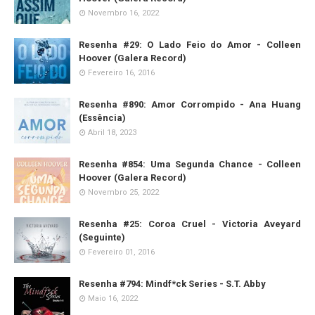
Novembro 16, 2022
Resenha #29: O Lado Feio do Amor - Colleen
Hoover (Galera Record)
Fevereiro 16, 2016
Resenha #890: Amor Corrompido - Ana Huang
(Essência)
Abril 18, 2023
Resenha #854: Uma Segunda Chance - Colleen
Hoover (Galera Record)
Novembro 25, 2022
Resenha #25: Coroa Cruel - Victoria Aveyard
(Seguinte)
Fevereiro 01, 2016
Resenha #794: Mindf*ck Series - S.T. Abby
Maio 16, 2022