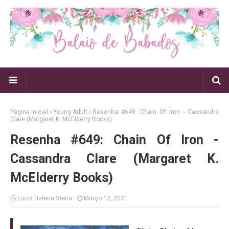
Página inicial
Young Adult
Resenha #649: Chain Of Iron - Cassandra
Clare (Margaret K. McElderry Books)
Resenha #649: Chain Of Iron -
Cassandra Clare (Margaret K.
McElderry Books)
Luiza Helena Vieira
Março 12, 2021