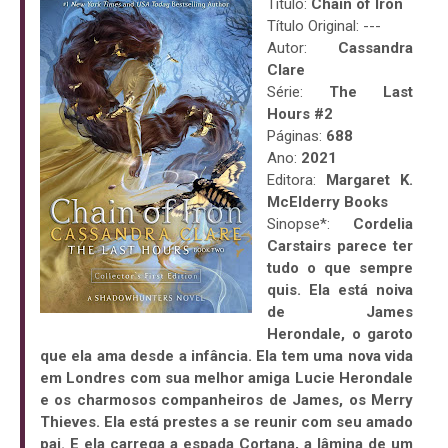
Título:
Chain of Iron
Título Original: ---
Autor:
Cassandra
Clare
Série:
The Last
Hours #2
Páginas:
688
Ano:
2021
Editora:
Margaret K.
McElderry Books
Sinopse*:
Cordelia
Carstairs parece ter
tudo o que sempre
quis. Ela está noiva
de James
Herondale, o garoto
que ela ama desde a infância. Ela tem uma nova vida
em Londres com sua melhor amiga Lucie Herondale
e os charmosos companheiros de James, os Merry
Thieves. Ela está prestes a se reunir com seu amado
pai. E ela carrega a espada Cortana, a lâmina de um