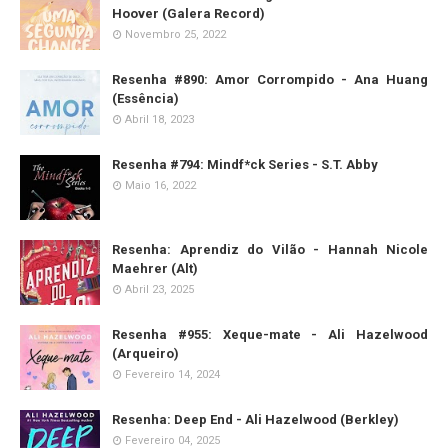
Hoover (Galera Record)
Novembro 25, 2022
Resenha #890: Amor Corrompido - Ana Huang
(Essência)
Abril 18, 2023
Resenha #794: Mindf*ck Series - S.T. Abby
Maio 16, 2022
Resenha: Aprendiz do Vilão - Hannah Nicole
Maehrer (Alt)
Abril 23, 2025
Resenha #955: Xeque-mate - Ali Hazelwood
(Arqueiro)
Fevereiro 14, 2024
Resenha: Deep End - Ali Hazelwood (Berkley)
Fevereiro 04, 2025