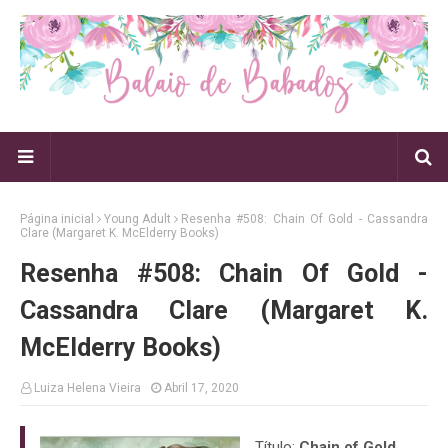
Página inicial
Young Adult
Resenha #508: Chain Of Gold - Cassandra
Clare (Margaret K. McElderry Books)
Resenha #508: Chain Of Gold -
Cassandra Clare (Margaret K.
McElderry Books)
Luiza Helena Vieira
Abril 17, 2020
Título:
Chain of Gold