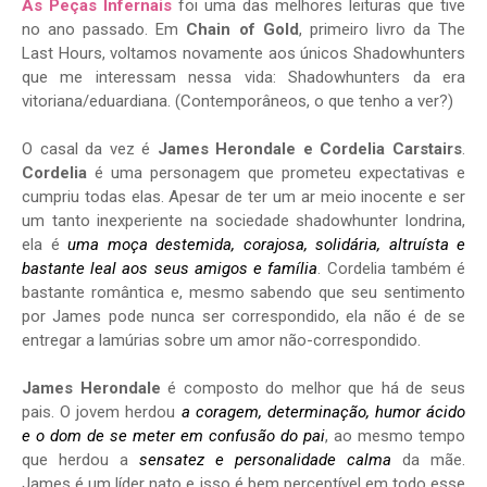
As Peças Infernais
foi uma das melhores leituras que tive
no ano passado. Em
Chain of Gold
, primeiro livro da The
Last Hours, voltamos novamente aos únicos Shadowhunters
que me interessam nessa vida: Shadowhunters da era
vitoriana/eduardiana. (Contemporâneos, o que tenho a ver?)
O casal da vez é
James Herondale e Cordelia Carstairs
.
Cordelia
é uma personagem que prometeu expectativas e
cumpriu todas elas. Apesar de ter um ar meio inocente e ser
um tanto inexperiente na sociedade shadowhunter londrina,
ela é
uma moça destemida, corajosa, solidária, altruísta e
bastante leal aos seus amigos e família
. Cordelia também é
bastante romântica e, mesmo sabendo que seu sentimento
por James pode nunca ser correspondido, ela não é de se
entregar a lamúrias sobre um amor não-correspondido.
James Herondale
é composto do melhor que há de seus
pais. O jovem herdou
a coragem, determinação, humor ácido
e o dom de se meter em confusão do pai
, ao mesmo tempo
que herdou a
sensatez e personalidade calma
da mãe.
James é um líder nato e isso é bem perceptível em todo esse