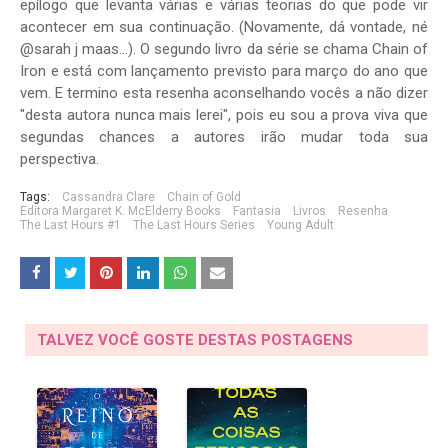
epílogo que levanta várias e várias teorias do que pode vir
acontecer em sua continuação. (Novamente, dá vontade, né
@sarah j maas...). O segundo livro da série se chama Chain of
Iron e está com lançamento previsto para março do ano que
vem. E termino esta resenha aconselhando vocês a não dizer
"desta autora nunca mais lerei", pois eu sou a prova viva que
segundas chances a autores irão mudar toda sua
perspectiva.
Tags:
Cassandra Clare
Chain of Gold
Editora Margaret K. McElderry Books
Fantasia
Livros
Resenha
The Last Hours #1
The Last Hours Series
Young Adult
TALVEZ VOCÊ GOSTE DESTAS POSTAGENS