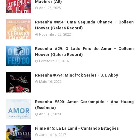
Maehrer (Alt)
Abril 23, 2025
Resenha #854: Uma Segunda Chance - Colleen
Hoover (Galera Record)
Novembro 25, 2022
Resenha #29: O Lado Feio do Amor - Colleen
Hoover (Galera Record)
Fevereiro 16, 2016
Resenha #794: Mindf*ck Series - S.T. Abby
Maio 16, 2022
Resenha #890: Amor Corrompido - Ana Huang
(Essência)
Abril 18, 2023
Filme #15: La La Land - Cantando Estações
Janeiro 16, 2017