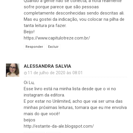
Quando a gente não se conecta, a nota realmente
sofre porque parece que são pessoas
completamente desconhecidas sendo descritas ali.
Mas eu gostei da indicação, vou colocar na pilha de
tanta leitura pra fazer.
Beijo!
https://www.capitulotreze.com.br/
Responder
Excluir
ALESSANDRA SALVIA
11 de julho de 2020 às 08:01
Oi Lu,
Esse livro está na minha lista desde que o vi no
instagram da editora.
E por estar no Unlimited, acho que vai ser uma das
minhas próximas leituras, tomara que eu me envolva
mais do que você!
beijos
http://estante-da-ale.blogspot.com/