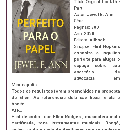
Título Original:
Look the
Part
Autor:
Jewel E. Ann
Série: ---
Páginas:
300
Ano:
2020
Editora:
Allbook
Sinopse:
Flint Hopkins
encontra a inquilina
perfeita para alugar o
espaço sobre seu
escritório de
advocacia em
Minneapolis.
Todos os requisitos foram preenchidos na proposta
de Ellen. As referências dela são boas. E ela é
bonita.
Até...
Flint descobrir que Ellen Rodgers, musicoterapeuta
certificada, toca instrumentos musicais. Bongô,
violão, canto – nada de Beethoven que se pudesse