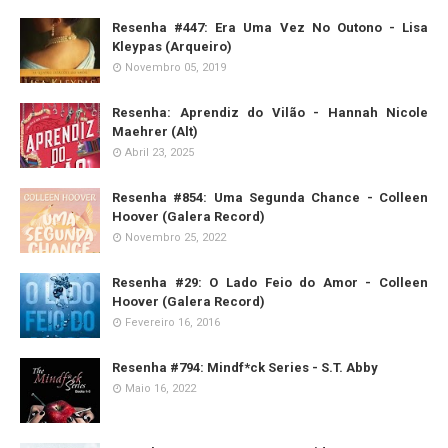
Resenha #447: Era Uma Vez No Outono - Lisa
Kleypas (Arqueiro)
Novembro 05, 2019
Resenha: Aprendiz do Vilão - Hannah Nicole
Maehrer (Alt)
Abril 23, 2025
Resenha #854: Uma Segunda Chance - Colleen
Hoover (Galera Record)
Novembro 25, 2022
Resenha #29: O Lado Feio do Amor - Colleen
Hoover (Galera Record)
Fevereiro 16, 2016
Resenha #794: Mindf*ck Series - S.T. Abby
Maio 16, 2022