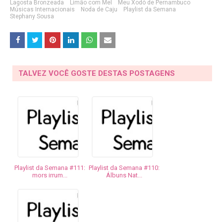
Lagosta Bronzeada
Limão com Mel
Meu Xodó de Pernambuco
Músicas Internacionais
Noda de Caju
Playlist da Semana
Stephany Sousa
TALVEZ VOCÊ GOSTE DESTAS POSTAGENS
Playlist da Semana #111:
Playlist da Semana #110:
mors irrum...
Álbuns Nat...