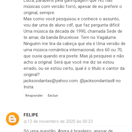
Luiza, parabéns pela garimpagem que fez nas
músicas com versão forró, apesar de eu preferir o
original, sempre.
Mas como você pesquisou e conhece o assunto,
vou dar uma de aluno cdf, que faz pergunta difícil:
Uma música da década de 1990, chamada Sede de
te amar, da banda Brucelose. Tem no Vagalume.
Ninguém me tira da cabeça que ela é Uma versão de
uma música romântica internacional, dos 60 ou 70,
que ouvia quando era pivete. Mas já pesquisei e não
acho a original. Será que você me diz se estou
errado, ou se estou certo, qual é o título e cantor da
original?
jacksondantas@yahoo.com. @jacksondantas8 no
Insta.
Responder
Excluir
FELIPE
12 de novembro de 2020 às 00:23
Só uma questão, Angra é brasileiro, apesar de