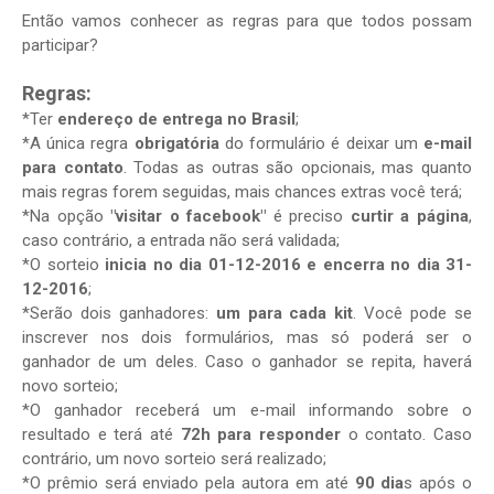
Então vamos conhecer as regras para que todos possam
participar?
Regras:
*Ter
endereço de entrega no Brasil
;
*A única regra
obrigatória
do formulário é deixar um
e-mail
para contato
. Todas as outras são opcionais, mas quanto
mais regras forem seguidas, mais chances extras você terá;
*Na opção
"visitar o facebook"
é preciso
curtir a página
,
caso contrário, a entrada não será validada;
*O sorteio
inicia no dia 01-12-2016 e encerra no dia 31-
12-2016
;
*Serão dois ganhadores:
um para cada kit
. Você pode se
inscrever nos dois formulários, mas só poderá ser o
ganhador de um deles. Caso o ganhador se repita, haverá
novo sorteio;
*O ganhador receberá um e-mail informando sobre o
resultado e terá até
72h para responder
o contato. Caso
contrário, um novo sorteio será realizado;
*O prêmio será enviado pela autora em até
90 dia
s após o