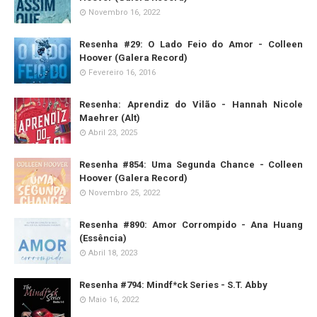
Novembro 16, 2022
Resenha #29: O Lado Feio do Amor - Colleen
Hoover (Galera Record)
Fevereiro 16, 2016
Resenha: Aprendiz do Vilão - Hannah Nicole
Maehrer (Alt)
Abril 23, 2025
Resenha #854: Uma Segunda Chance - Colleen
Hoover (Galera Record)
Novembro 25, 2022
Resenha #890: Amor Corrompido - Ana Huang
(Essência)
Abril 18, 2023
Resenha #794: Mindf*ck Series - S.T. Abby
Maio 16, 2022