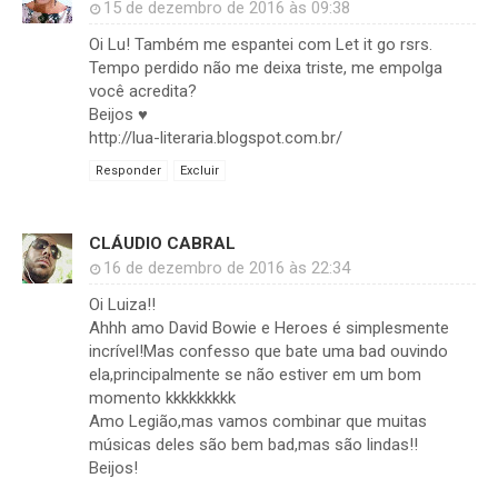
15 de dezembro de 2016 às 09:38
Oi Lu! Também me espantei com Let it go rsrs.
Tempo perdido não me deixa triste, me empolga
você acredita?
Beijos ♥
http://lua-literaria.blogspot.com.br/
Responder
Excluir
CLÁUDIO CABRAL
16 de dezembro de 2016 às 22:34
Oi Luiza!!
Ahhh amo David Bowie e Heroes é simplesmente
incrível!Mas confesso que bate uma bad ouvindo
ela,principalmente se não estiver em um bom
momento kkkkkkkkk
Amo Legião,mas vamos combinar que muitas
músicas deles são bem bad,mas são lindas!!
Beijos!