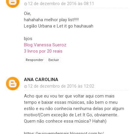
12 de dezembro de 2016 às 08:11
Oie,
hahahaha melhor play list!!!!
Legião Urbana e Let it go hauhauah
bjos
Blog Vanessa Sueroz
3 livros por 20 reais
Responder
Excluir
ANA CAROLINA
12 de dezembro de 2016 às 12:02
Acho que eu vou ter que voltar aqui com mais
tempo e baixar essas músicas, são bem o meu
estilo e eu não conhecia nenhuma delas por algum
motivo!(Com exceção de Let It Go, obviamente.
Quem não conhece essa música? Hahah)
https://eujovemdemais.blogspot.com.br/