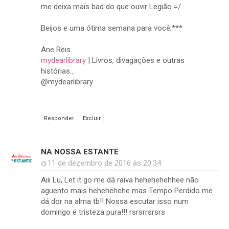
me deixa mais bad do que ouvir Legião =/
Beijos e uma ótima semana para você;***
Ane Reis.
mydearlibrary
| Livros, divagações e outras
histórias...
@mydearlibrary
Responder
Excluir
NA NOSSA ESTANTE
11 de dezembro de 2016 às 20:34
Aiii Lu, Let it go me dá raiva hehehehehhee não
aguento mais hehehehehe mas Tempo Perdido me
dá dor na alma tb!! Nossa escutar isso num
domingo é tristeza pura!!! rsrsrrsrsrs