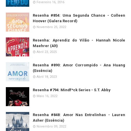
Fevereiro 16, 2016
Resenha #854: Uma Segunda Chance - Colleen
Hoover (Galera Record)
Novembro 25, 2022
Resenha: Aprendiz do Vilão - Hannah Nicole
Maehrer (Alt)
Abril 23, 2025
Resenha #890: Amor Corrompido - Ana Huang
(Essência)
Abril 18, 2023
Resenha #794: Mindf*ck Series - S.T. Abby
Maio 16, 2022
Resenha #848: Amor Nas Entrelinhas - Lauren
Asher (Essência)
Novembro 09, 2022