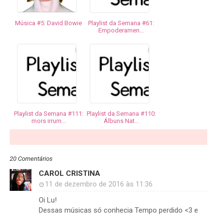
Música #5: David Bowie
Playlist da Semana #61:
Empoderamen...
Playlist da Semana #111:
Playlist da Semana #110:
mors irrum...
Álbuns Nat...
20 Comentários
CAROL CRISTINA
11 de dezembro de 2016 às 11:36
Oi Lu!
Dessas músicas só conhecia Tempo perdido <3 e