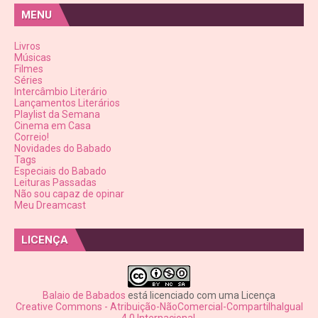
MENU
Livros
Músicas
Filmes
Séries
Intercâmbio Literário
Lançamentos Literários
Playlist da Semana
Cinema em Casa
Correio!
Novidades do Babado
Tags
Especiais do Babado
Leituras Passadas
Não sou capaz de opinar
Meu Dreamcast
LICENÇA
Balaio de Babados
está licenciado com uma Licença
Creative Commons - Atribuição-NãoComercial-CompartilhaIgual
4.0 Internacional
.