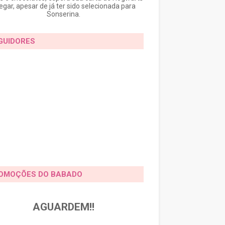
egar, apesar de já ter sido selecionada para
Sonserina.
GUIDORES
OMOÇÕES DO BABADO
AGUARDEM!!