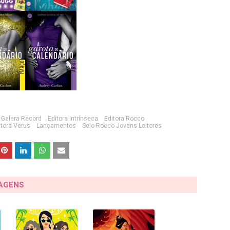
a Galera Record
Editora Intrínseca
Editora Rocco
itora Verus
Lançamentos
Selo Rocco Jovens Leitores
TAGENS