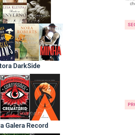
ch
SE
tora DarkSide
PR
ra Galera Record