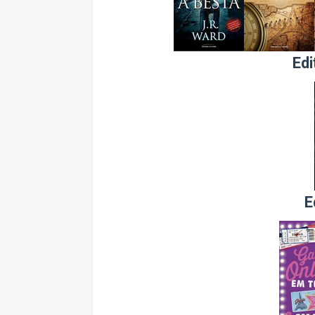
Edi
E