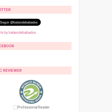
ITTER
ts by balaiodebabados
CEBOOK
C REVIEWER