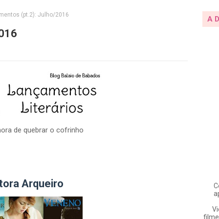
entos (pt.2): Julho/2016
A 
2016
ora de quebrar o cofrinho
tora Arqueiro
C
a
Vi
filme