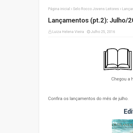
Página inicial
Selo Rocco Jovens Leitores
Lançam
Lançamentos (pt.2): Julho/
Luiza Helena Vieira
Julho 25, 2016
Chegou a h
Confira os lançamentos do mês de julho.
Edi