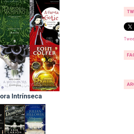
TW
Twee
FA
AR
ora Intrínseca