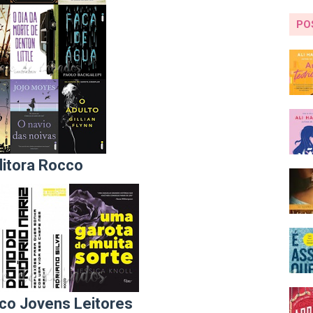
PO
ditora Rocco
co Jovens Leitores