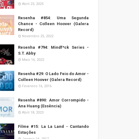
Abril 23, 2025
Resenha #854: Uma Segunda
Chance - Colleen Hoover (Galera
Record)
Novembro 25, 2022
Resenha #794: Mindf*ck Series -
S.T. Abby
Maio 16, 2022
Resenha #29: O Lado Feio do Amor -
Colleen Hoover (Galera Record)
Fevereiro 16, 2016
Resenha #890: Amor Corrompido -
Ana Huang (Essência)
Abril 18, 2023
Filme #15: La La Land - Cantando
Estações
Janeiro 16, 2017