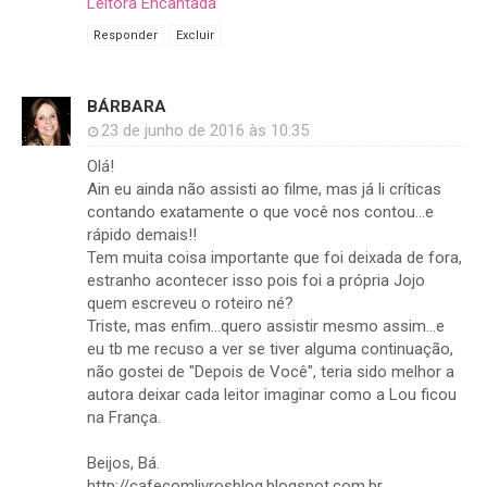
Leitora Encantada
Responder
Excluir
BÁRBARA
23 de junho de 2016 às 10:35
Olá!
Ain eu ainda não assisti ao filme, mas já li críticas
contando exatamente o que você nos contou...e
rápido demais!!
Tem muita coisa importante que foi deixada de fora,
estranho acontecer isso pois foi a própria Jojo
quem escreveu o roteiro né?
Triste, mas enfim...quero assistir mesmo assim...e
eu tb me recuso a ver se tiver alguma continuação,
não gostei de "Depois de Você", teria sido melhor a
autora deixar cada leitor imaginar como a Lou ficou
na França.
Beijos, Bá.
http://cafecomlivrosblog.blogspot.com.br