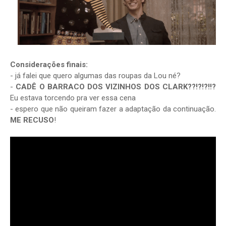
Considerações finais:
- já falei que quero algumas das roupas da Lou né?
-
CADÊ O BARRACO DOS VIZINHOS DOS CLARK??!?!?!!?
Eu estava torcendo pra ver essa cena
- espero que não queiram fazer a adaptação da continuação.
ME RECUSO
!