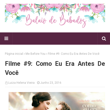
Página inicial
Me Before You
Filme #9: Como Eu Era Antes De Você
Filme #9: Como Eu Era Antes De
Você
Luiza Helena Vieira
Junho 23, 2016