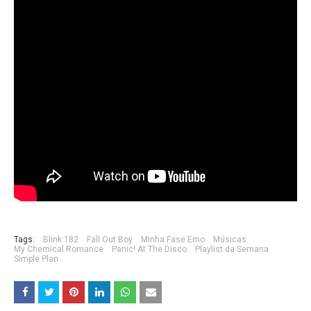
Tags:
Blink 182
Fall Out Boy
Minha Fase Emo
Músicas
My Chemical Romance
Panic! At The Disco
Playlist da Semana
Simple Plan