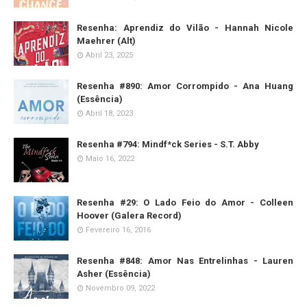
Resenha: Aprendiz do Vilão - Hannah Nicole
Maehrer (Alt)
Abril 23, 2025
Resenha #890: Amor Corrompido - Ana Huang
(Essência)
Abril 18, 2023
Resenha #794: Mindf*ck Series - S.T. Abby
Maio 16, 2022
Resenha #29: O Lado Feio do Amor - Colleen
Hoover (Galera Record)
Fevereiro 16, 2016
Resenha #848: Amor Nas Entrelinhas - Lauren
Asher (Essência)
Novembro 09, 2022