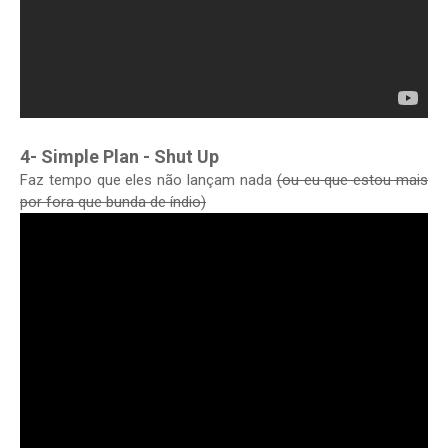
4- Simple Plan - Shut Up
Faz tempo que eles não lançam nada
(ou eu que estou mais
por fora que bunda de índio)