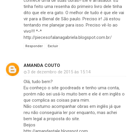
conhece uma de suas obras!! Ele é arrasador. Eu
tinha feito uma resenha do primeiro livro dele tinha
dito que ele era gato. O melhor de tudo é que ele vai
vir para a Bienal de São paulo. Preciso ir! Já estou
tentando me planejar para isso. Preciso vê-lo ao
vivo!!! *-*
http://piecesofalanagabriela.blogspot.com.br/
Responder
Excluir
AMANDA COUTO
3 de dezembro de 2015 às 15:14
Olá, tudo bem?
Eu conheço o site goodreads e tenho uma conta,
porém não sei usá-lo muito bem e ele é em inglês o
que complica as coisas para mim.
Não costumo acompanhar obras em inglês já que
reu não conseguiria ler por enquanto, mas achei
bem legal a proposta do site.
Beijos
http://amandastale.blogspot.com