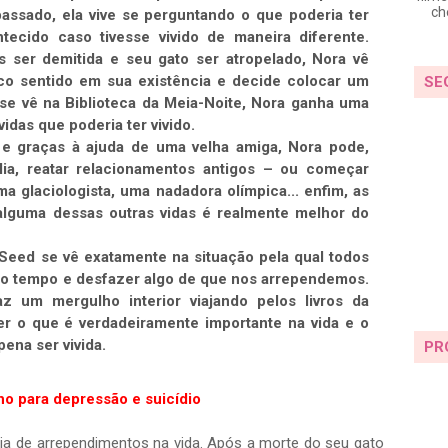
ch
assado, ela vive se perguntando o que poderia ter
tecido caso tivesse vivido de maneira diferente.
 ser demitida e seu gato ser atropelado, Nora vê
co sentido em sua existência e decide colocar um
SE
se vê na Biblioteca da Meia-Noite, Nora ganha uma
idas que poderia ter vivido.
, e graças à ajuda de uma velha amiga, Nora pode,
lia, reatar relacionamentos antigos – ou começar
ma glaciologista, uma nadadora olímpica... enfim, as
 alguma dessas outras vidas é realmente melhor do
 Seed se vê exatamente na situação pela qual todos
 no tempo e desfazer algo de que nos arrependemos.
az um mergulho interior viajando pelos livros da
er o que é verdadeiramente importante na vida e o
pena ser vivida.
PR
lho para depressão e suicídio
a de arrependimentos na vida. Após a morte do seu gato