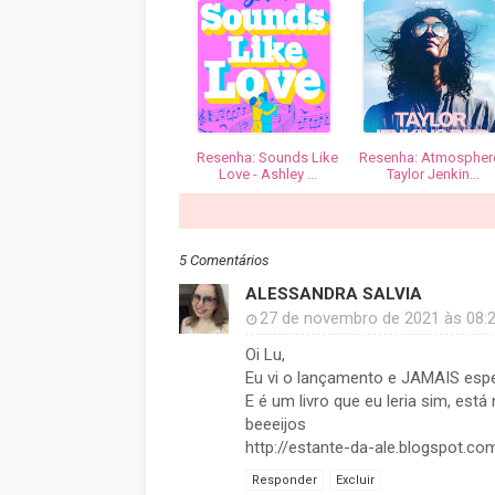
Resenha: Sounds Like
Resenha: Atmosphere
Love - Ashley ...
Taylor Jenkin...
5 Comentários
ALESSANDRA SALVIA
27 de novembro de 2021 às 08:
Oi Lu,
Eu vi o lançamento e JAMAIS esper
E é um livro que eu leria sim, está 
beeeijos
http://estante-da-ale.blogspot.co
Responder
Excluir