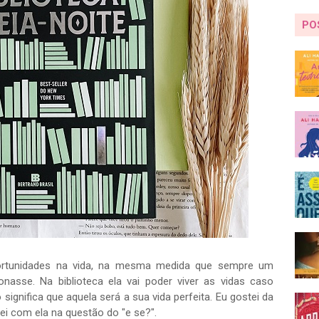
PO
ortunidades na vida, na mesma medida que sempre um
asse. Na biblioteca ela vai poder viver as vidas caso
significa que aquela será a sua vida perfeita. Eu gostei da
i com ela na questão do "e se?".