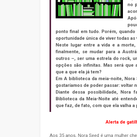
no p
acon
Após
pou
ponto final em tudo. Porém, quando 
oportunidade única de viver todas as v
Neste lugar entre a vida e a morte
finalmente, se mudar para a Austrá
outros –, ser uma estrela do rock, u
opções são infinitas. Mas será que
que a que ela já tem?
Em A biblioteca da meia-noite, Nora
gostaríamos de poder passar: voltar
Diante dessa possibilidade, Nora f
Biblioteca da Meia-Noite até entend
que faz, de fato, com que ela valha a 
Alerta de gati
Aos 35 anos, Nora Seed é uma mulher chei