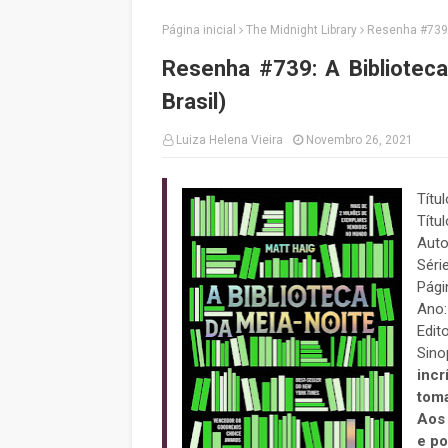
Página inicial
The Midnight Library
Resenha #739: 
Resenha #739: A Biblioteca
Brasil)
Luiza Helena Vieira
Novembro 26, 2021
Títu
Títul
Auto
Série
Pági
Ano
Edit
Sin
incr
toma
Aos 
e po