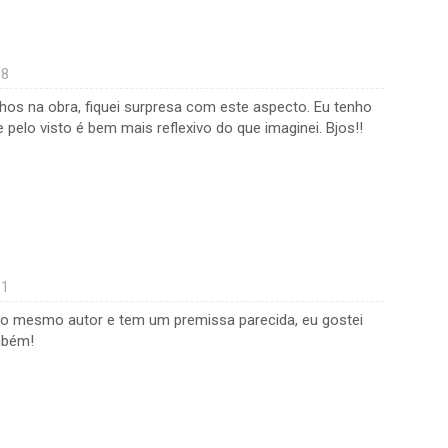
18
lhos na obra, fiquei surpresa com este aspecto. Eu tenho
e pelo visto é bem mais reflexivo do que imaginei. Bjos!!
11
do mesmo autor e tem um premissa parecida, eu gostei
mbém!