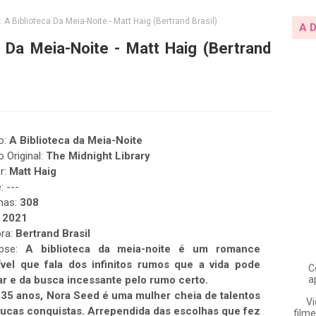
A Biblioteca Da Meia-Noite - Matt Haig (Bertrand Brasil)
A 
 Da Meia-Noite - Matt Haig (Bertrand
lo:
A Biblioteca da Meia-Noite
o Original:
The Midnight Library
r:
Matt Haig
: ---
nas:
308
:
2021
ora:
Bertrand Brasil
opse:
A biblioteca da meia-noite é um romance
ível que fala dos infinitos rumos que a vida pode
C
a
r e da busca incessante pelo rumo certo.
35 anos, Nora Seed é uma mulher cheia de talentos
Vi
ucas conquistas. Arrependida das escolhas que fez
filme