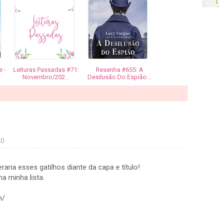
 -
Leituras Passadas #71:
Resenha #655: A
Novembro/202...
Desilusão Do Espião...
20
aria esses gatilhos diante da capa e título!
na minha lista.
m/