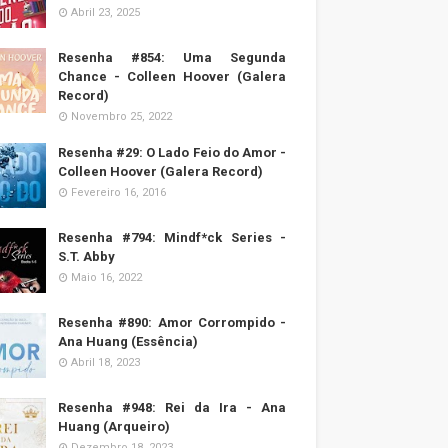
Abril 23, 2025
Resenha #854: Uma Segunda
Chance - Colleen Hoover (Galera
Record)
Novembro 25, 2022
Resenha #29: O Lado Feio do Amor -
Colleen Hoover (Galera Record)
Fevereiro 16, 2016
Resenha #794: Mindf*ck Series -
S.T. Abby
Maio 16, 2022
Resenha #890: Amor Corrompido -
Ana Huang (Essência)
Abril 18, 2023
Resenha #948: Rei da Ira - Ana
Huang (Arqueiro)
Dezembro 18, 2023