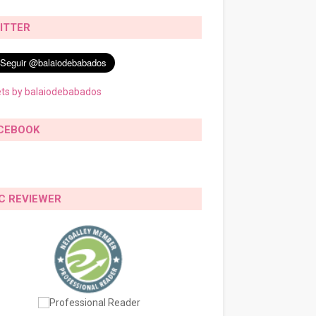
ITTER
ts by balaiodebabados
CEBOOK
C REVIEWER