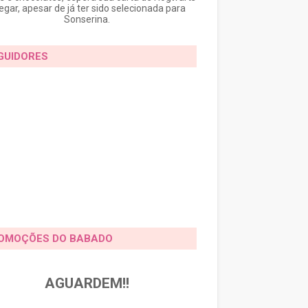
egar, apesar de já ter sido selecionada para
Sonserina.
GUIDORES
OMOÇÕES DO BABADO
AGUARDEM!!