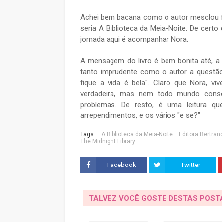
Achei bem bacana como o autor mesclou fís
seria A Biblioteca da Meia-Noite. De cert
jornada aqui é acompanhar Nora.
A mensagem do livro é bem bonita até, a 
tanto imprudente como o autor a questão 
fique a vida é bela". Claro que Nora, vi
verdadeira, mas nem todo mundo conseg
problemas. De resto, é uma leitura qu
arrependimentos, e os vários "e se?"
Tags:
A Biblioteca da Meia-Noite
Editora Bertrand
The Midnight Library
Facebook
Twitter
TALVEZ VOCÊ GOSTE DESTAS POS