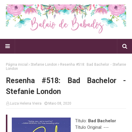
Página inicial
Stefanie London
Resenha #518: Bad Bachelor - Stefanie
London
Resenha #518: Bad Bachelor -
Stefanie London
Luiza Helena Vieira
Maio 08, 2020
Título:
Bad Bachelor
Título Original: ---