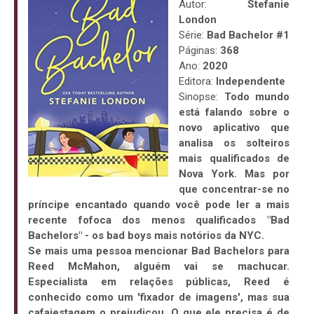
Autor:
Stefanie
London
Série:
Bad Bachelor #1
Páginas:
368
Ano:
2020
Editora:
Independente
Sinopse:
Todo mundo
está falando sobre o
novo aplicativo que
analisa os solteiros
mais qualificados de
Nova York. Mas por
que concentrar-se no
príncipe encantado quando você pode ler a mais
recente fofoca dos menos qualificados "Bad
Bachelors" - os bad boys mais notórios da NYC.
Se mais uma pessoa mencionar Bad Bachelors para
Reed McMahon, alguém vai se machucar.
Especialista em relações públicas, Reed é
conhecido como um 'fixador de imagens', mas sua
cafajestagem o prejudicou. O que ele precisa é de