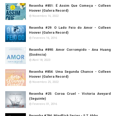
Resenha #851: É Assim Que Começa - Colleen
Hoover (Galera Record)
Novembro 16, 2022
Resenha #29: O Lado Feio do Amor - Colleen
Hoover (Galera Record)
Fevereiro 16, 2016
Resenha #890: Amor Corrompido - Ana Huang
(Essência)
Abril 18, 2023
Resenha #854: Uma Segunda Chance - Colleen
Hoover (Galera Record)
Novembro 25, 2022
Resenha #25: Coroa Cruel - Victoria Aveyard
(Seguinte)
Fevereiro 01, 2016
Resenha #794: Mindf*ck Series - S.T. Abby