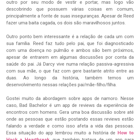
outro por seu modo de vestir e portar, mas logo vão
descobrindo que possuem várias coisas em comum,
principalmente a fonte de suas inseguranças. Apesar de Reed
fazer uma baita cagada, os dois são maravilhosos juntos.
Outro ponto bem interessante é a relação de cada um com
sua família. Reed faz tudo pelo pai, que foi diagnosticado
com uma doença no pulmão e ambos são bem próximos,
apesar de entrarem em algumas discussões por conta da
saúde do pai. Já Darcy vive numa relação passiva-agressiva
com sua mãe, o que faz com gere bastante atrito entre as
duas. Ao longo da história, também temos um
desenvolvimento nessas relações pai/mãe-filho/filha.
Gostei muito da abordagem sobre apps de namoro. Nesse
caso, Bad Bachelor é um app de reviews da experiência de
encontros com homens. Gera uma boa discussão sobre até
onde as pessoas que estão postando essas reviews estão
falando a verdade e como isso afeta a vida das pessoas.
Essa situação do app lembrou muito a história de
How to
Hack a Heartbreak
, que também tratava de um app para