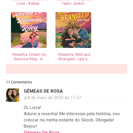
Love - Ashley ...
Taylor Jenkin...
Resenha: Dream On,
Resenha: Wild and
Ramona Riley - A...
Wrangled - Lyla S...
11 Comentários
GÊMEAS DE ROSA
8 de maio de 2020 às 11:57
Oi, Luiza!
Adorei a resenha! Me interessei pela história, vou
colocar na minha estante do Skoob. Obrigada!
Beijos!
Gêmeas De Rosa