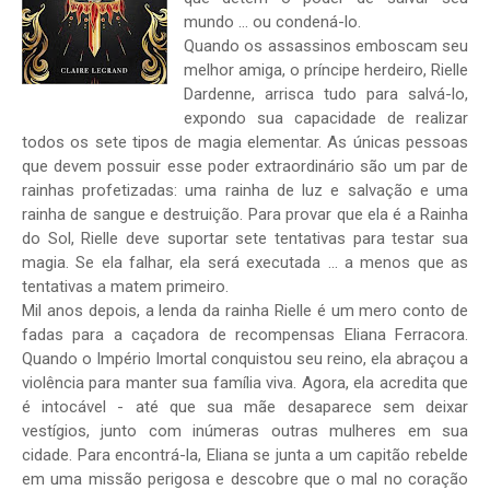
mundo ... ou condená-lo.
Quando os assassinos emboscam seu
melhor amiga, o príncipe herdeiro, Rielle
Dardenne, arrisca tudo para salvá-lo,
expondo sua capacidade de realizar
todos os sete tipos de magia elementar. As únicas pessoas
que devem possuir esse poder extraordinário são um par de
rainhas profetizadas: uma rainha de luz e salvação e uma
rainha de sangue e destruição. Para provar que ela é a Rainha
do Sol, Rielle deve suportar sete tentativas para testar sua
magia. Se ela falhar, ela será executada ... a menos que as
tentativas a matem primeiro.
Mil anos depois, a lenda da rainha Rielle é um mero conto de
fadas para a caçadora de recompensas Eliana Ferracora.
Quando o Império Imortal conquistou seu reino, ela abraçou a
violência para manter sua família viva. Agora, ela acredita que
é intocável - até que sua mãe desaparece sem deixar
vestígios, junto com inúmeras outras mulheres em sua
cidade. Para encontrá-la, Eliana se junta a um capitão rebelde
em uma missão perigosa e descobre que o mal no coração