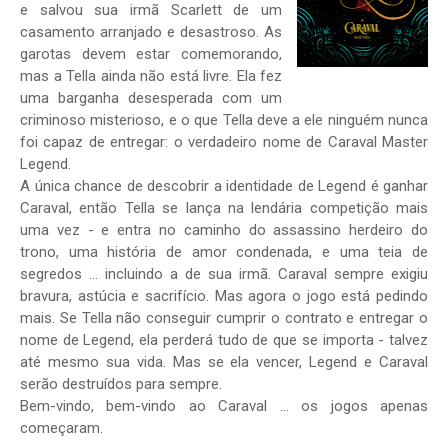
e salvou sua irmã Scarlett de um
casamento arranjado e desastroso. As
garotas devem estar comemorando,
mas a Tella ainda não está livre. Ela fez
uma barganha desesperada com um
criminoso misterioso, e o que Tella deve a ele ninguém nunca
foi capaz de entregar: o verdadeiro nome de Caraval Master
Legend.
A única chance de descobrir a identidade de Legend é ganhar
Caraval, então Tella se lança na lendária competição mais
uma vez - e entra no caminho do assassino herdeiro do
trono, uma história de amor condenada, e uma teia de
segredos ... incluindo a de sua irmã. Caraval sempre exigiu
bravura, astúcia e sacrifício. Mas agora o jogo está pedindo
mais. Se Tella não conseguir cumprir o contrato e entregar o
nome de Legend, ela perderá tudo de que se importa - talvez
até mesmo sua vida. Mas se ela vencer, Legend e Caraval
serão destruídos para sempre.
Bem-vindo, bem-vindo ao Caraval ... os jogos apenas
começaram.