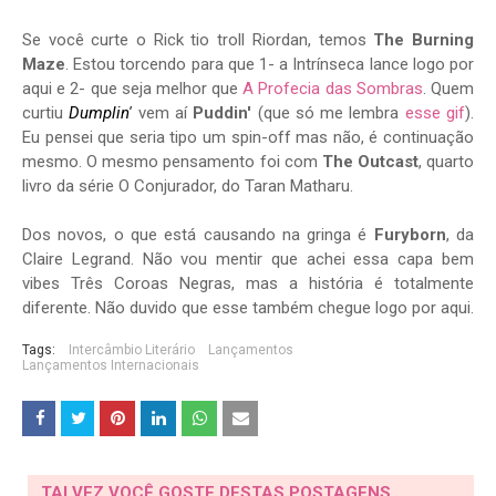
Se você curte o Rick tio troll Riordan, temos
The Burning
Maze
. Estou torcendo para que 1- a Intrínseca lance logo por
aqui e 2- que seja melhor que
A Profecia das Sombras
. Quem
curtiu
Dumplin'
vem aí
Puddin'
(que só me lembra
esse gif
).
Eu pensei que seria tipo um spin-off mas não, é continuação
mesmo. O mesmo pensamento foi com
The Outcast
, quarto
livro da série O Conjurador, do Taran Matharu.
Dos novos, o que está causando na gringa é
Furyborn
, da
Claire Legrand. Não vou mentir que achei essa capa bem
vibes Três Coroas Negras, mas a história é totalmente
diferente. Não duvido que esse também chegue logo por aqui.
Tags:
Intercâmbio Literário
Lançamentos
Lançamentos Internacionais
TALVEZ VOCÊ GOSTE DESTAS POSTAGENS