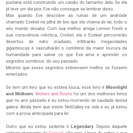
puritana está construindo um caixão do tamanho dela. Se ela
já teve um dia pior, Eve não consegue se lembrar disso.
Mas quando Eve descobre as ruínas de um andróide
chamado Ezekiel na pilha de lixo que ela chama de lar, todo o
seu mundo desaba. Com sua melhor amiga Lemon Fresh e
sua consciência robótica, Cricket, ela e Ezekiel percorrerão
desertos de vidro irradiado, infiltrarão megacidades
gigantescas e vasculharão o cemitério da maior loucura da
humanidade para salvar os que Eva ama e aprender os
segredos sombrios. do seu passado.
Mesmo que esses segredos estivessem melhor se fossem
enterrados.
Se tem um livro que eu estava louca, esse livro é
Moonlight
and Midtown
.
Wolves and Roses
foi um dos melhores livros
que no ano passado e eu estou morrendo de saudade dessa
galera. Ainda bem que existe NetGalley na vida e eu já estou
com a prova antecipada para ler.
Outro que eu estou sedenta é
Legendary
. Depois daquele