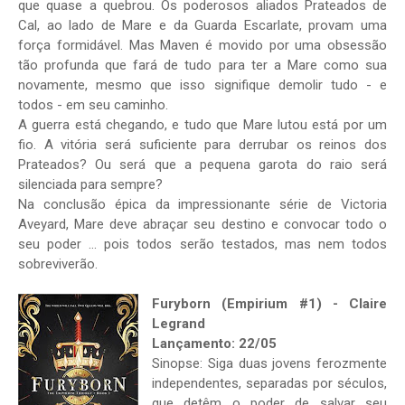
que quase a quebrou. Os poderosos aliados Prateados de
Cal, ao lado de Mare e da Guarda Escarlate, provam uma
força formidável. Mas Maven é movido por uma obsessão
tão profunda que fará de tudo para ter a Mare como sua
novamente, mesmo que isso signifique demolir tudo - e
todos - em seu caminho.
A guerra está chegando, e tudo que Mare lutou está por um
fio. A vitória será suficiente para derrubar os reinos dos
Prateados? Ou será que a pequena garota do raio será
silenciada para sempre?
Na conclusão épica da impressionante série de Victoria
Aveyard, Mare deve abraçar seu destino e convocar todo o
seu poder ... pois todos serão testados, mas nem todos
sobreviverão.
Furyborn (Empirium #1) - Claire
Legrand
Lançamento: 22/05
Sinopse: Siga duas jovens ferozmente
independentes, separadas por séculos,
que detêm o poder de salvar seu