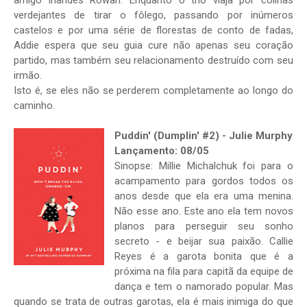
amigo irlandês Rowan. Enquanto o trio viaja por colinas
verdejantes de tirar o fôlego, passando por inúmeros
castelos e por uma série de florestas de conto de fadas,
Addie espera que seu guia cure não apenas seu coração
partido, mas também seu relacionamento destruído com seu
irmão.
Isto é, se eles não se perderem completamente ao longo do
caminho.
Puddin' (Dumplin' #2) - Julie Murphy
Lançamento: 08/05
Sinopse: Millie Michalchuk foi para o
acampamento para gordos todos os
anos desde que ela era uma menina.
Não esse ano. Este ano ela tem novos
planos para perseguir seu sonho
secreto - e beijar sua paixão. Callie
Reyes é a garota bonita que é a
próxima na fila para capitã da equipe de
dança e tem o namorado popular. Mas
quando se trata de outras garotas, ela é mais inimiga do que