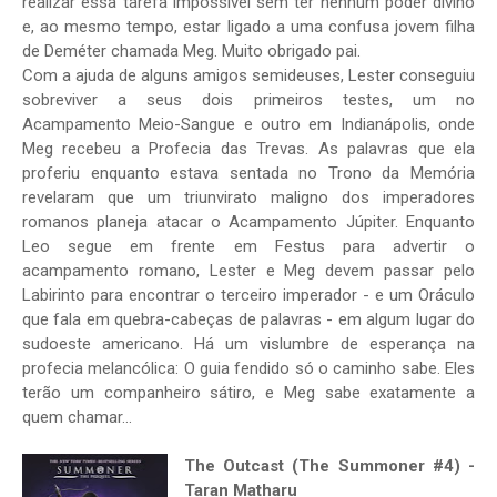
realizar essa tarefa impossível sem ter nenhum poder divino
e, ao mesmo tempo, estar ligado a uma confusa jovem filha
de Deméter chamada Meg. Muito obrigado pai.
Com a ajuda de alguns amigos semideuses, Lester conseguiu
sobreviver a seus dois primeiros testes, um no
Acampamento Meio-Sangue e outro em Indianápolis, onde
Meg recebeu a Profecia das Trevas. As palavras que ela
proferiu enquanto estava sentada no Trono da Memória
revelaram que um triunvirato maligno dos imperadores
romanos planeja atacar o Acampamento Júpiter. Enquanto
Leo segue em frente em Festus para advertir o
acampamento romano, Lester e Meg devem passar pelo
Labirinto para encontrar o terceiro imperador - e um Oráculo
que fala em quebra-cabeças de palavras - em algum lugar do
sudoeste americano. Há um vislumbre de esperança na
profecia melancólica: O guia fendido só o caminho sabe. Eles
terão um companheiro sátiro, e Meg sabe exatamente a
quem chamar...
The Outcast (The Summoner #4) -
Taran Matharu