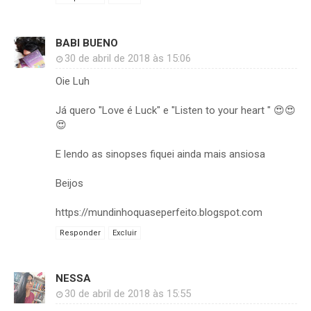
BABI BUENO
30 de abril de 2018 às 15:06
Oie Luh
Já quero "Love é Luck" e "Listen to your heart " 😍😍
😍
E lendo as sinopses fiquei ainda mais ansiosa
Beijos
https://mundinhoquaseperfeito.blogspot.com
Responder
Excluir
NESSA
30 de abril de 2018 às 15:55