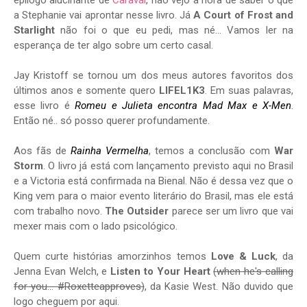
epílogo alucinante de
Caraval
, não vejo a hora de saber o que
a Stephanie vai aprontar nesse livro. Já
A Court of Frost and
Starlight
não foi o que eu pedi, mas né... Vamos ler na
esperança de ter algo sobre um certo casal.
Jay Kristoff se tornou um dos meus autores favoritos dos
últimos anos e somente quero
LIFEL1K3
. Em suas palavras,
esse livro é
Romeu e Julieta encontra Mad Max e X-Men
.
Então né.. só posso querer profundamente.
Aos fãs de
Rainha Vermelha
, temos a conclusão com
War
Storm
. O livro já está com lançamento previsto aqui no Brasil
e a Victoria está confirmada na Bienal. Não é dessa vez que o
King vem para o maior evento literário do Brasil, mas ele está
com trabalho novo.
The Outsider
parece ser um livro que vai
mexer mais com o lado psicológico.
Quem curte histórias amorzinhos temos
Love & Luck
, da
Jenna Evan Welch, e
Listen to Your Heart
(when he's calling
for you... #Roxetteapproves)
, da Kasie West. Não duvido que
logo cheguem por aqui.