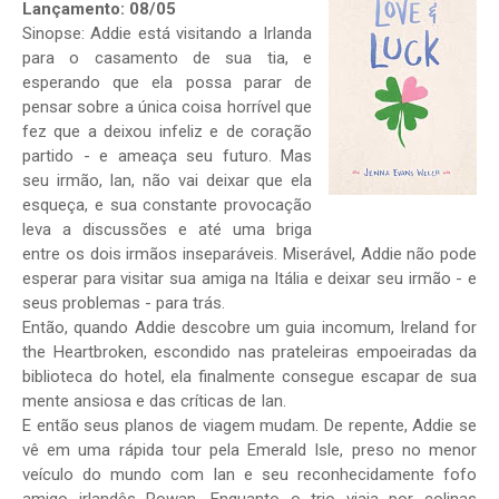
Lançamento: 08/05
Sinopse: Addie está visitando a Irlanda
para o casamento de sua tia, e
esperando que ela possa parar de
pensar sobre a única coisa horrível que
fez que a deixou infeliz e de coração
partido - e ameaça seu futuro. Mas
seu irmão, Ian, não vai deixar que ela
esqueça, e sua constante provocação
leva a discussões e até uma briga
entre os dois irmãos inseparáveis. Miserável, Addie não pode
esperar para visitar sua amiga na Itália e deixar seu irmão - e
seus problemas - para trás.
Então, quando Addie descobre um guia incomum, Ireland for
the Heartbroken, escondido nas prateleiras empoeiradas da
biblioteca do hotel, ela finalmente consegue escapar de sua
mente ansiosa e das críticas de Ian.
E então seus planos de viagem mudam. De repente, Addie se
vê em uma rápida tour pela Emerald Isle, preso no menor
veículo do mundo com Ian e seu reconhecidamente fofo