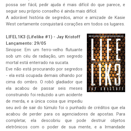
possa ser fácil, pedir ajuda é mais difícil do que parece, e
seguir seu próprio conselho é ainda mais difícil.
A adorável história de segredos, amor e amizade de Kasie
West certamente conquistará corações em todos os lugares.
LIFEL1K3 (Lifelike #1) - Jay Kristoff
Lançamento: 29/05
Sinopse: Em um ferro-velho flutuante
sob um céu de radiação, um segredo
mortal está enterrado na sucata.
Eve não está procurando por segredos
- ela está ocupada demais olhando por
cima do ombro. O robô gladiador que
ela acabou de passar seis meses
construindo foi reduzido a um acidente
de merda, e a única coisa que impediu
seu avô de sair do túmulo foi o punhado de créditos que ela
acabou de perder para os agenciadores de apostas. Para
completar, ela descobriu que pode destruir objetos
eletrônicos com o poder de sua mente, e a Irmandade