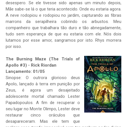
desespero. Se ele tivesse sido apenas um minuto depois,
Mãe sabe-se lá o que teria acontecido. Onde eu estaria agora.
A neve rodopiou e rodopiou no jardim, capturando as fibras
marrons da serapilheira cobrindo os arbustos. Meu
companheiro que trabalhara tão duro e tão abnegadamente,
tudo sem esperança de que eu estaria com ele. Nós dois
lutamos por esse amor, sangramos por isto. Rhys morrera
por isso.
The Burning Maze (The Trials of
Apollo #3) - Rick Riordan
Lançamento: 01/05
Sinopse: O outrora glorioso deus
Apolo, lançado à terra em punição por
Zeus, é agora um desajeitado
adolescente mortal chamado Lester
Papadopoulos. A fim de recuperar o
seu lugar no Monte Olimpo, Lester deve
restaurar cinco oráculos que
desapareceram. Mas ele tem que