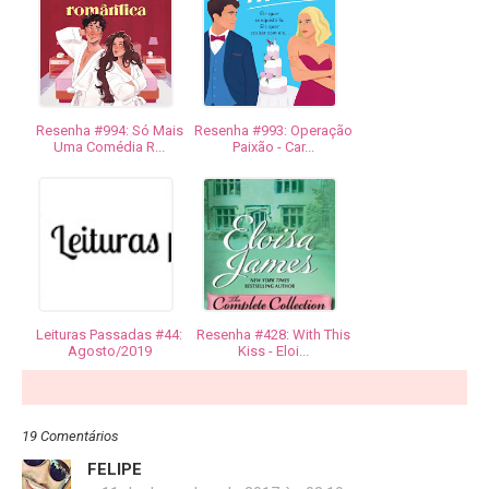
Resenha #994: Só Mais
Resenha #993: Operação
Uma Comédia R...
Paixão - Car...
Leituras Passadas #44:
Resenha #428: With This
Agosto/2019
Kiss - Eloi...
19 Comentários
FELIPE