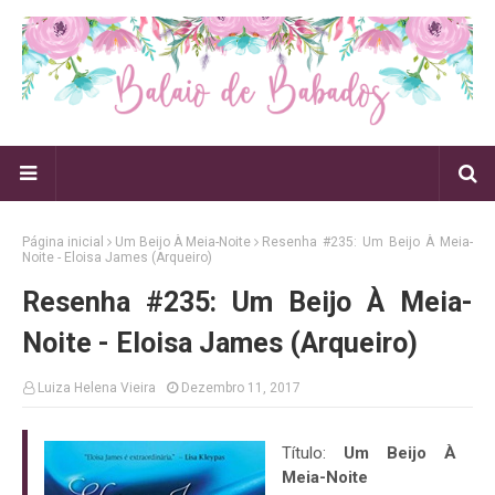
Página inicial
Um Beijo À Meia-Noite
Resenha #235: Um Beijo À Meia-
Noite - Eloisa James (Arqueiro)
Resenha #235: Um Beijo À Meia-
Noite - Eloisa James (Arqueiro)
Luiza Helena Vieira
Dezembro 11, 2017
Título:
Um Beijo À
Meia-Noite