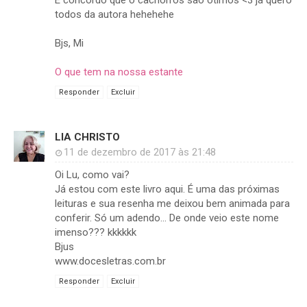
E concordo que o cachorros são ótimos <3 já quero
todos da autora hehehehe
Bjs, Mi
O que tem na nossa estante
Responder
Excluir
LIA CHRISTO
11 de dezembro de 2017 às 21:48
Oi Lu, como vai?
Já estou com este livro aqui. É uma das próximas
leituras e sua resenha me deixou bem animada para
conferir. Só um adendo... De onde veio este nome
imenso??? kkkkkk
Bjus
www.docesletras.com.br
Responder
Excluir