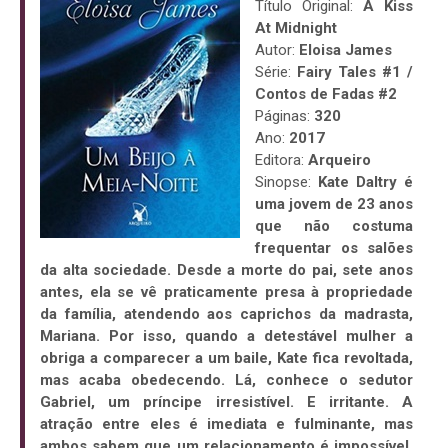
Título Original:
A Kiss
At Midnight
Autor:
Eloisa James
Série:
Fairy Tales #1 /
Contos de Fadas #2
Páginas:
320
Ano:
2017
Editora:
Arqueiro
Sinopse:
Kate Daltry é
uma jovem de 23 anos
que não costuma
frequentar os salões
da alta sociedade. Desde a morte do pai, sete anos
antes, ela se vê praticamente presa à propriedade
da família, atendendo aos caprichos da madrasta,
Mariana. Por isso, quando a detestável mulher a
obriga a comparecer a um baile, Kate fica revoltada,
mas acaba obedecendo. Lá, conhece o sedutor
Gabriel, um príncipe irresistível. E irritante. A
atração entre eles é imediata e fulminante, mas
ambos sabem que um relacionamento é impossível.