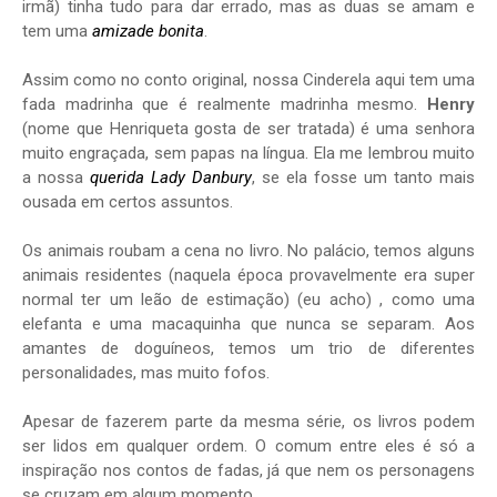
irmã) tinha tudo para dar errado, mas as duas se amam e
tem uma
amizade bonita
.
Assim como no conto original, nossa Cinderela aqui tem uma
fada madrinha que é realmente madrinha mesmo.
Henry
(nome que Henriqueta gosta de ser tratada) é uma senhora
muito engraçada, sem papas na língua. Ela me lembrou muito
a nossa
querida Lady Danbury
, se ela fosse um tanto mais
ousada em certos assuntos.
Os animais roubam a cena no livro. No palácio, temos alguns
animais residentes (naquela época provavelmente era super
normal ter um leão de estimação) (eu acho) , como uma
elefanta e uma macaquinha que nunca se separam. Aos
amantes de doguíneos, temos um trio de diferentes
personalidades, mas muito fofos.
Apesar de fazerem parte da mesma série, os livros podem
ser lidos em qualquer ordem. O comum entre eles é só a
inspiração nos contos de fadas, já que nem os personagens
se cruzam em algum momento.