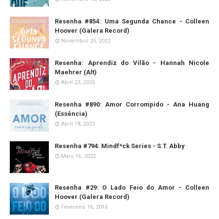
Resenha #854: Uma Segunda Chance - Colleen
Hoover (Galera Record)
Novembro 25, 2022
Resenha: Aprendiz do Vilão - Hannah Nicole
Maehrer (Alt)
Abril 23, 2025
Resenha #890: Amor Corrompido - Ana Huang
(Essência)
Abril 18, 2023
Resenha #794: Mindf*ck Series - S.T. Abby
Maio 16, 2022
Resenha #29: O Lado Feio do Amor - Colleen
Hoover (Galera Record)
Fevereiro 16, 2016