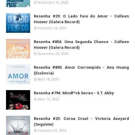
Novembro 16, 2022
Resenha #29: O Lado Feio do Amor - Colleen
Hoover (Galera Record)
Fevereiro 16, 2016
Resenha #854: Uma Segunda Chance - Colleen
Hoover (Galera Record)
Novembro 25, 2022
Resenha #890: Amor Corrompido - Ana Huang
(Essência)
Abril 18, 2023
Resenha #794: Mindf*ck Series - S.T. Abby
Maio 16, 2022
Resenha #25: Coroa Cruel - Victoria Aveyard
(Seguinte)
Fevereiro 01, 2016