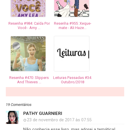
Resenha #984: Caída Por
Resenha #955: Xeque-
Você - Amy ...
mate - Ali Haze...
Resenha #470: Slippers
Leituras Passadas #34:
And Thieves ...
Outubro/2018
19 Comentários
PATHY GUARNIERI
23 de novembro de 2017 às 07:55
Não conhecia esse livro, mas adorei a temática!