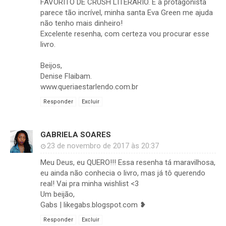
FAVORITO DE CRUSH LITERÁRIO. E a protagonista
parece tão incrível, minha santa Eva Green me ajuda
não tenho mais dinheiro!
Excelente resenha, com certeza vou procurar esse
livro.
Beijos,
Denise Flaibam.
www.queriaestarlendo.com.br
Responder
Excluir
GABRIELA SOARES
23 de novembro de 2017 às 20:37
Meu Deus, eu QUERO!!! Essa resenha tá maravilhosa,
eu ainda não conhecia o livro, mas já tô querendo
real! Vai pra minha wishlist <3
Um beijão,
Gabs | likegabs.blogspot.com ❥
Responder
Excluir