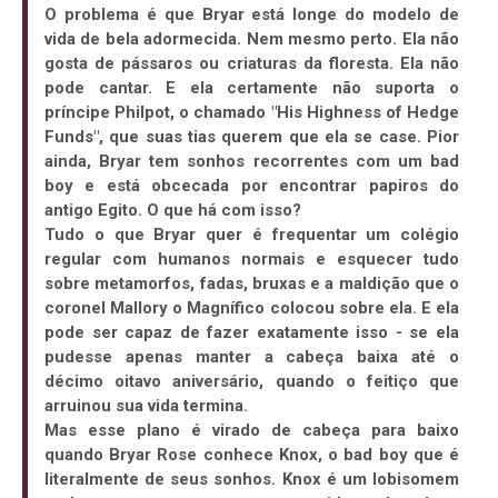
O problema é que Bryar está longe do modelo de
vida de bela adormecida. Nem mesmo perto. Ela não
gosta de pássaros ou criaturas da floresta. Ela não
pode cantar. E ela certamente não suporta o
príncipe Philpot, o chamado "His Highness of Hedge
Funds", que suas tias querem que ela se case. Pior
ainda, Bryar tem sonhos recorrentes com um bad
boy e está obcecada por encontrar papiros do
antigo Egito. O que há com isso?
Tudo o que Bryar quer é frequentar um colégio
regular com humanos normais e esquecer tudo
sobre metamorfos, fadas, bruxas e a maldição que o
coronel Mallory o Magnífico colocou sobre ela. E ela
pode ser capaz de fazer exatamente isso - se ela
pudesse apenas manter a cabeça baixa até o
décimo oitavo aniversário, quando o feitiço que
arruinou sua vida termina.
Mas esse plano é virado de cabeça para baixo
quando Bryar Rose conhece Knox, o bad boy que é
literalmente de seus sonhos. Knox é um lobisomem