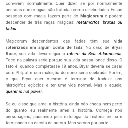
convivem normalmente. Quer dizer, se por normalmente
pessoas com magias são tratadas como celebridades. Essas
pessoas com magia fazem parte do
Magicorum
e podem
descender de três raças mágicas:
metamorfos, bruxas ou
fadas
.
Magicorum descendentes das fadas têm sua
vida
roteirizada em algum conto de fada
. No caso de
Bryar
Rose
, sua vida devia seguir o
roteiro da Bela Adormecida
.
Foco na palavra
seria
porque sua vida passa longe disso. O
fato é: quando completasse 18 anos, Bryar deveria se casar
com Philpot e sua maldição do sono seria quebrada. Porém,
o que Bryar quer mesmo é terminar de traduzir uns
hieróglifos egípcios e ter uma vida normal. Mas é aquela,
querer is not power
.
Se eu disse que amei a história, ainda não chega nem perto
do quanto eu realmente amei a história. Começa nos
personagens, passando pela mitologia do história em si e
terminando na escrita da autora. Mas vamos por parte.