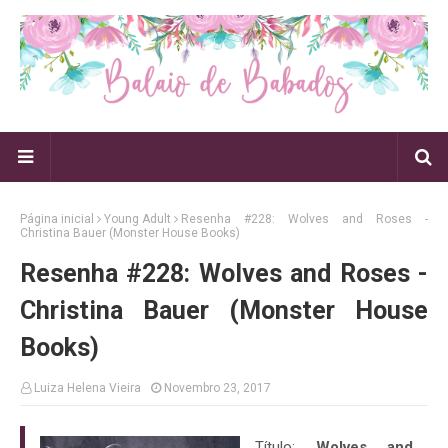
Página inicial
Young Adult
Resenha #228: Wolves and Roses -
Christina Bauer (Monster House Books)
Resenha #228: Wolves and Roses -
Christina Bauer (Monster House
Books)
Luiza Helena Vieira
Novembro 23, 2017
Título:
Wolves and