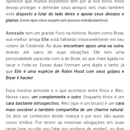
opressor que muitos boyzinhos tem por aí nos livros. Knox
deseja proteger e defender seus amigos sim, mas também
está
disposto a lutar do lado deles e apoiar seus desejos e
planos
(nem que eles sejam um pouco mirabolantes)
.
Amizade
tem um grande foco na história. Assim como Bryar,
sua melhor amiga
Elle
está falhando miseravelmente em seu
roteiro de Cinderela. As duas
encontram apoio uma na outra
,
tirando até sarro de suas situações. Elle tem uma
personalidade parecida com a de Bryar, só que mais ligada no
tacar o foda-se. Essas duas formam uma dupla e tanto, já
que
Elle é uma espécie de Robin Hood com seus golpes e
Bryar é hacker
.
Essa mesma amizade é o que acontece entre Knox e Alec.
Nesse caso,
um complementa o outro
. Enquanto Knox é um
cara bastante introspectivo
, Alec (que é um bruxo) é um
cara
mais sociável e também compartilha de um charme natural
.
Os dois se conhecem desde criança e por isso são quase
como irmãos. Por terem as mesmas obrigações em suas
raças (que eu não vou falar por motivos de spoiler), os dois