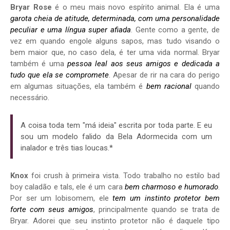
Bryar Rose
é o meu mais novo espírito animal. Ela é uma
garota cheia de atitude, determinada, com uma personalidade
peculiar e uma língua super afiada
. Gente como a gente, de
vez em quando engole alguns sapos, mas tudo visando o
bem maior que, no caso dela, é ter uma vida normal. Bryar
também é uma
pessoa leal aos seus amigos e dedicada a
tudo que ela se compromete
. Apesar de rir na cara do perigo
em algumas situações, ela também é
bem racional
quando
necessário.
A coisa toda tem "má ideia" escrita por toda parte. E eu
sou um modelo falido da Bela Adormecida com um
inalador e três tias loucas.*
Knox
foi crush à primeira vista. Todo trabalho no estilo bad
boy caladão e tals, ele é um cara
bem charmoso e humorado
.
Por ser um lobisomem, ele
tem um instinto protetor bem
forte com seus amigos
, principalmente quando se trata de
Bryar. Adorei que seu instinto protetor não é daquele tipo