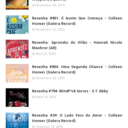
Novembro 05, 2019
Resenha #851: É Assim Que Começa - Colleen
Hoover (Galera Record)
Novembro 16, 2022
Resenha: Aprendiz do Vilão - Hannah Nicole
Maehrer (Alt)
Abril 23, 2025
Resenha #854: Uma Segunda Chance - Colleen
Hoover (Galera Record)
Novembro 25, 2022
Resenha #794: Mindf*ck Series - S.T. Abby
Maio 16, 2022
Resenha #29: O Lado Feio do Amor - Colleen
Hoover (Galera Record)
Fevereiro 16, 2016