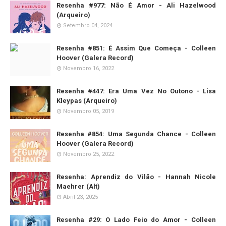
Resenha #977: Não É Amor - Ali Hazelwood
(Arqueiro)
Setembro 04, 2024
Resenha #851: É Assim Que Começa - Colleen
Hoover (Galera Record)
Novembro 16, 2022
Resenha #447: Era Uma Vez No Outono - Lisa
Kleypas (Arqueiro)
Novembro 05, 2019
Resenha #854: Uma Segunda Chance - Colleen
Hoover (Galera Record)
Novembro 25, 2022
Resenha: Aprendiz do Vilão - Hannah Nicole
Maehrer (Alt)
Abril 23, 2025
Resenha #29: O Lado Feio do Amor - Colleen