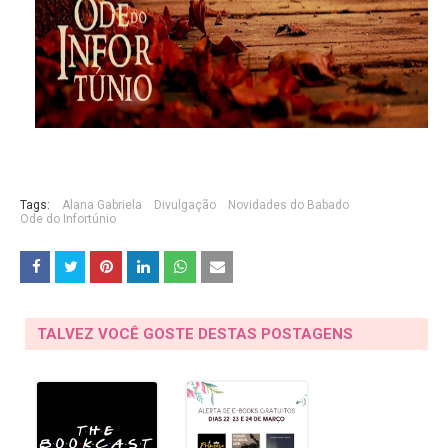
Tags:
Alana Gabriela
Divulgação
Novidades do Babado
Ode do Infortúnio
TALVEZ VOCÊ GOSTE DESTAS POSTAGENS