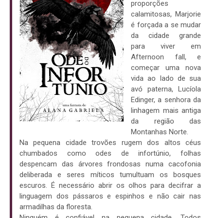
proporções
calamitosas, Marjorie
é forçada a se mudar
da cidade grande
para viver em
Afternoon fall, e
começar uma nova
vida ao lado de sua
avó paterna, Lucíola
Edinger, a senhora da
linhagem mais antiga
da região das
Montanhas Norte.
Na pequena cidade trovões rugem dos altos céus
chumbados como odes de infortúnio, folhas
despencam das árvores frondosas numa cacofonia
deliberada e seres míticos tumultuam os bosques
escuros. É necessário abrir os olhos para decifrar a
linguagem dos pássaros e espinhos e não cair nas
armadilhas da floresta.
Ninguém é confiável na pequena cidade. Todos