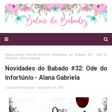
Página inicial
Ode do Infortúnio
Novidades do Babado #32: Ode do
Infortúnio - Alana Gabriela
Novidades do Babado #32: Ode do
Infortúnio - Alana Gabriela
Luiza Helena Vieira
Outubro 07, 2017