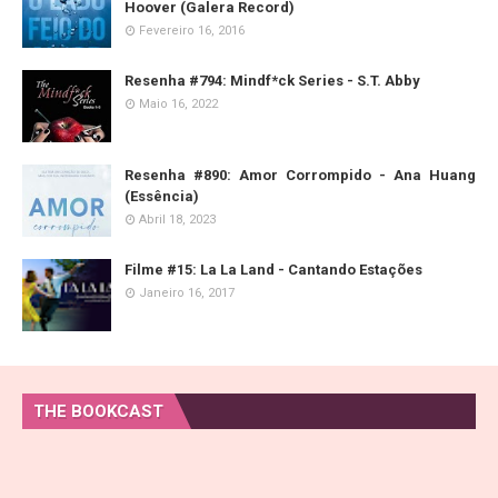
Hoover (Galera Record)
Fevereiro 16, 2016
Resenha #794: Mindf*ck Series - S.T. Abby
Maio 16, 2022
Resenha #890: Amor Corrompido - Ana Huang
(Essência)
Abril 18, 2023
Filme #15: La La Land - Cantando Estações
Janeiro 16, 2017
THE BOOKCAST