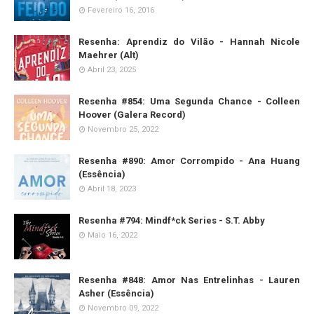
Fevereiro 16, 2016
Resenha: Aprendiz do Vilão - Hannah Nicole
Maehrer (Alt)
Abril 23, 2025
Resenha #854: Uma Segunda Chance - Colleen
Hoover (Galera Record)
Novembro 25, 2022
Resenha #890: Amor Corrompido - Ana Huang
(Essência)
Abril 18, 2023
Resenha #794: Mindf*ck Series - S.T. Abby
Maio 16, 2022
Resenha #848: Amor Nas Entrelinhas - Lauren
Asher (Essência)
Novembro 09, 2022