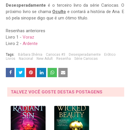
Desesperadamente
é o terceiro livro da série Cariocas. O
próximo livro se chama
Oculto
e contará a história de Ana. E
só pela sinopse digo que é um ótimo título.
Resenhas anteriores
Livro 1 -
Voraz
Livro 2 -
Ardente
Tags:
Bárbara Shênia
Cariocas #3
Desesperadamente
Erótico
Livros
Nacional
New Adult
Resenha
Série Cariocas
TALVEZ VOCÊ GOSTE DESTAS POSTAGENS