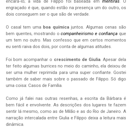
encará-lo; a vida de Filippo foi baseada em
mentiras
. O
engraçado é que, quando estão na presença um do outro, os
dois conseguem ser o que são de verdade.
O casal tem uma
boa química
juntos. Algumas cenas são
bem quentes, mostrando o
companheirismo e confiança
que
um tem no outro. Mas confesso que em certos momentos
eu senti raiva dos dois, por conta de algumas atitudes.
Foi bom acompanhar o
crescimento de Giulia
. Apesar dela
ter feito algumas burrices no meio do caminho, ela deixou de
ser uma mulher reprimida para uma super confiante. Gostei
também de saber mais sobre o passado de Filippo. Só digo
uma coisa: Casos de Família.
Como já falei nas outras resenhas, a escrita da Bárbara é
bem fácil e envolvente. As descrições dos lugares te fazem
sentir lá mesmo, como as de Milão e as do Rio de Janeiro. A
narração intercalada entre Giulia e Filippo deixa a leitura mais
dinâmica.