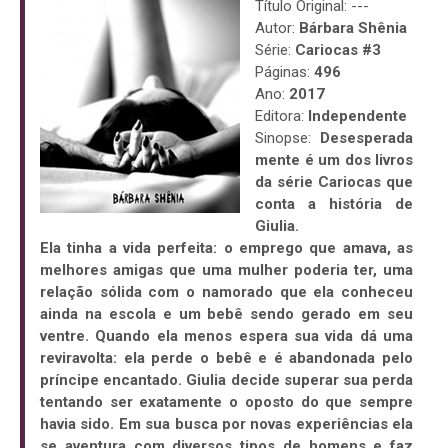
Título Original: ---
Autor:
Bárbara Shênia
Série:
Cariocas #3
Páginas:
496
Ano:
2017
Editora:
Independente
Sinopse:
Desesperada
mente é um dos livros
da série Cariocas que
conta a história de
Giulia.
Ela tinha a vida perfeita: o emprego que amava, as
melhores amigas que uma mulher poderia ter, uma
relação sólida com o namorado que ela conheceu
ainda na escola e um bebê sendo gerado em seu
ventre. Quando ela menos espera sua vida dá uma
reviravolta: ela perde o bebê e é abandonada pelo
príncipe encantado. Giulia decide superar sua perda
tentando ser exatamente o oposto do que sempre
havia sido. Em sua busca por novas experiências ela
se aventura com diversos tipos de homens e faz