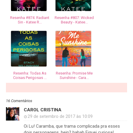
Resenha #874: Radiant
Resenha #807: Wicked
Sin - Katee R...
Beauty - Katee...
Resenha: Todas As
Resenha: Promise Me
Coisas Perigosas ...
Sunshine - Cara...
16 Comentários
CAROL CRISTINA
29 de setembro de 2017 às 10:09
Oi Lu! Caramba, que trama complicada pra esses
dois personagens, hein? hahah Fiquei curiosa!