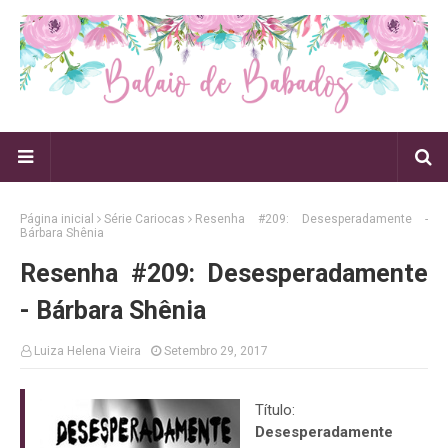
Página inicial
Série Cariocas
Resenha #209: Desesperadamente -
Bárbara Shênia
Resenha #209: Desesperadamente
- Bárbara Shênia
Luiza Helena Vieira
Setembro 29, 2017
Título:
Desesperadamente