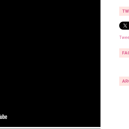
TW
Twee
FA
AR