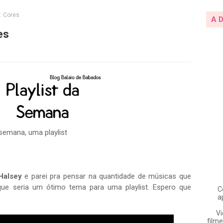
: Cores
A 
es
emana, uma playlist
Halsey
e parei pra pensar na quantidade de músicas que
que seria um ótimo tema para uma playlist. Espero que
C
a
Vi
filme