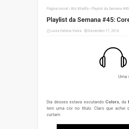
Página inicial
Wiz Khalifa
Playlist da Semana #45
Playlist da Semana #45: Cor
Luiza Helena Vieira
Dezembro 17, 2016
Uma s
Dia desses estava escutando
Colors
, da
tem uma cor no título. Claro que achei 
curtam.