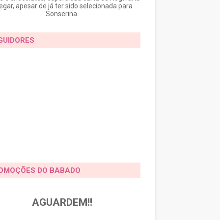
egar, apesar de já ter sido selecionada para
Sonserina.
GUIDORES
OMOÇÕES DO BABADO
AGUARDEM!!