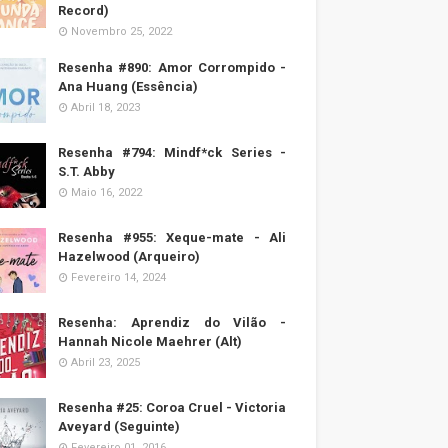
Record)
Novembro 25, 2022
Resenha #890: Amor Corrompido -
Ana Huang (Essência)
Abril 18, 2023
Resenha #794: Mindf*ck Series -
S.T. Abby
Maio 16, 2022
Resenha #955: Xeque-mate - Ali
Hazelwood (Arqueiro)
Fevereiro 14, 2024
Resenha: Aprendiz do Vilão -
Hannah Nicole Maehrer (Alt)
Abril 23, 2025
Resenha #25: Coroa Cruel - Victoria
Aveyard (Seguinte)
Fevereiro 01, 2016