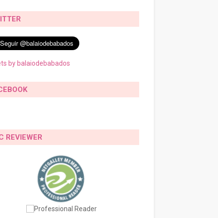
ITTER
ts by balaiodebabados
CEBOOK
C REVIEWER