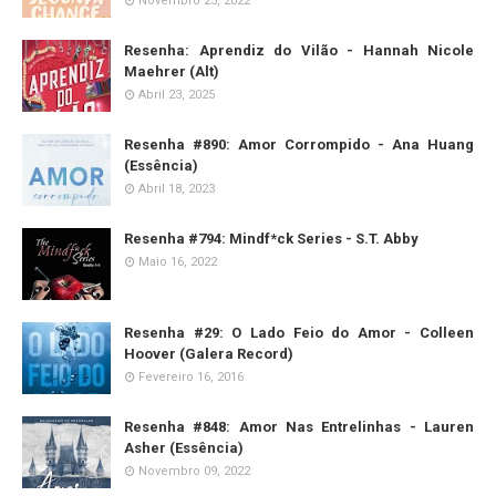
Novembro 25, 2022
Resenha: Aprendiz do Vilão - Hannah Nicole
Maehrer (Alt)
Abril 23, 2025
Resenha #890: Amor Corrompido - Ana Huang
(Essência)
Abril 18, 2023
Resenha #794: Mindf*ck Series - S.T. Abby
Maio 16, 2022
Resenha #29: O Lado Feio do Amor - Colleen
Hoover (Galera Record)
Fevereiro 16, 2016
Resenha #848: Amor Nas Entrelinhas - Lauren
Asher (Essência)
Novembro 09, 2022