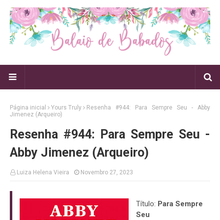
Página inicial
Yours Truly
Resenha #944: Para Sempre Seu - Abby
Jimenez (Arqueiro)
Resenha #944: Para Sempre Seu -
Abby Jimenez (Arqueiro)
Luiza Helena Vieira
Novembro 27, 2023
Título:
Para Sempre
Seu