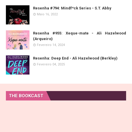
Resenha #794: Mindf*ck Series - S.T. Abby
Maio 16, 2022
Resenha #955: Xeque-mate - Ali Hazelwood
(Arqueiro)
Fevereiro 14, 2024
Resenha: Deep End - Ali Hazelwood (Berkley)
Fevereiro 04, 2025
THE BOOKCAST