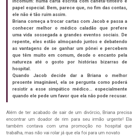
incomum: numa carta escrita com caneta-tinteiro e
papel especial. Bem, parece que, no fim das contas,
ele não é tão ruim assim.
Briana começa a trocar cartas com Jacob e passa a
conhecer melhor o médico caladão que prefere
uma vida sossegada a grandes eventos sociais. De
repente, eles estão almoçando juntos e debatendo
as vantagens de se ganhar um pônei e percebem
que têm muito em comum, desde o encanto pela
natureza até o gosto por histórias bizarras de
hospital.
Quando Jacob decide dar a Briana o melhor
presente imaginável, ela se pergunta como poderá
resistir a esse simpático médico… especialmente
quando ele pede um favor que ela não pode recusar.
Além de ter acabado de sair de um divórcio, Briana precisa
encontrar um doador de rim para seu irmão urgente! Ela
também contava com uma promoção no hospital que
trabalha, mas não vai rolar já que ela foi para um novato