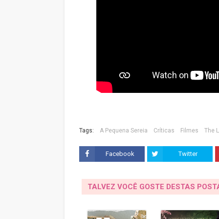
Tags:
A Pequena Sereia
Críticas
Filmes
The L
Facebook
Twitter
TALVEZ VOCÊ GOSTE DESTAS POS