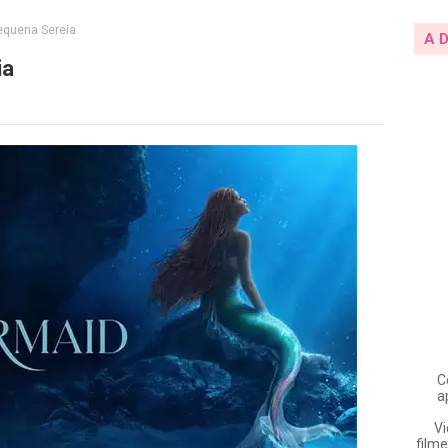
equena Sereia
A 
ia
C
a
Vi
filme