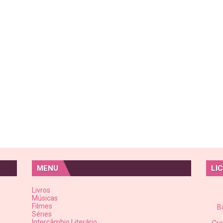
MENU
LI
Livros
Músicas
Filmes
B
Séries
Intercâmbio Literário