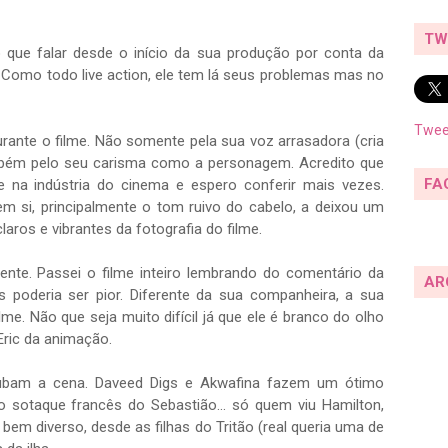
TW
que falar desde o início da sua produção por conta da
l. Como todo live action, ele tem lá seus problemas mas no
Twee
rante o filme. Não somente pela sua voz arrasadora (cria
mbém pelo seu carisma como a personagem. Acredito que
FA
e na indústria do cinema e espero conferir mais vezes.
em si, principalmente o tom ruivo do cabelo, a deixou um
ros e vibrantes da fotografia do filme.
gente. Passei o filme inteiro lembrando do comentário da
AR
 poderia ser pior. Diferente da sua companheira, a sua
me. Não que seja muito difícil já que ele é branco do olho
Eric da animação.
ubam a cena. Daveed Digs e Akwafina fazem um ótimo
do sotaque francês do Sebastião... só quem viu Hamilton,
é bem diverso, desde as filhas do Tritão (real queria uma de