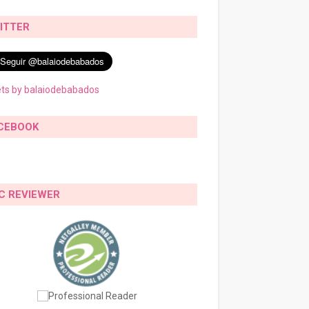
ITTER
ts by balaiodebabados
CEBOOK
C REVIEWER