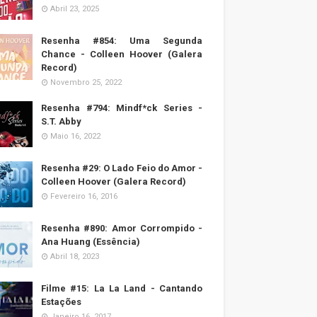
Abril 23, 2025
Resenha #854: Uma Segunda
Chance - Colleen Hoover (Galera
Record)
Novembro 25, 2022
Resenha #794: Mindf*ck Series -
S.T. Abby
Maio 16, 2022
Resenha #29: O Lado Feio do Amor -
Colleen Hoover (Galera Record)
Fevereiro 16, 2016
Resenha #890: Amor Corrompido -
Ana Huang (Essência)
Abril 18, 2023
Filme #15: La La Land - Cantando
Estações
Janeiro 16, 2017