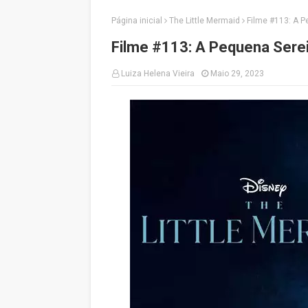
Página inicial
The Little Mermaid
Filme #113: A P
Filme #113: A Pequena Sere
Luiza Helena Vieira
Maio 29, 2023