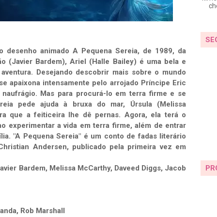
ch
SE
ico desenho animado A Pequena Sereia, de 1989, da
ão (Javier Bardem), Ariel (Halle Bailey) é uma bela e
 aventura. Desejando descobrir mais sobre o mundo
e se apaixona intensamente pelo arrojado Príncipe Eric
 naufrágio. Mas para procurá-lo em terra firme e se
reia pede ajuda à bruxa do mar, Úrsula (Melissa
a que a feiticeira lhe dê pernas. Agora, ela terá o
o experimentar a vida em terra firme, além de entrar
lia. "A Pequena Sereia" é um conto de fadas literário
Christian Andersen, publicado pela primeira vez em
PR
 Javier Bardem, Melissa McCarthy, Daveed Diggs, Jacob
iranda, Rob Marshall