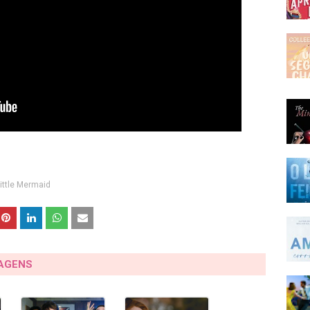
ittle Mermaid
TAGENS