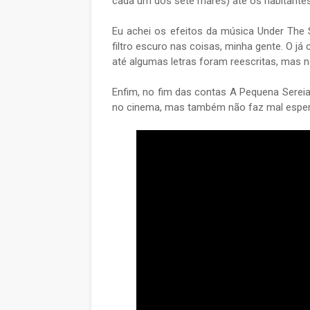
cada um dos sete mares) até os habitantes 
Eu achei os efeitos da música Under The
filtro escuro nas coisas, minha gente. O já
até algumas letras foram reescritas, mas 
Enfim, no fim das contas A Pequena Sereia 
no cinema, mas também não faz mal esper