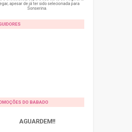
egar, apesar de já ter sido selecionada para
Sonserina.
GUIDORES
OMOÇÕES DO BABADO
AGUARDEM!!