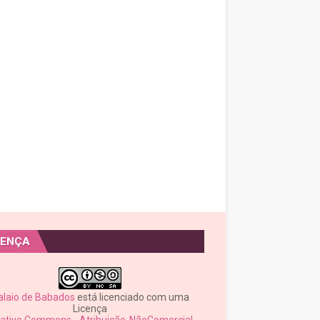
CENÇA
alaio de Babados
está licenciado com uma
Licença