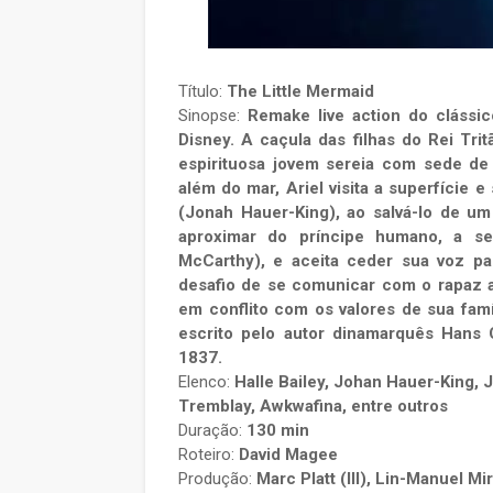
Título:
The Little Mermaid
Sinopse:
Remake live action do cláss
Disney. A caçula das filhas do Rei Trit
espirituosa jovem sereia com sede de
além do mar, Ariel visita a superfície 
(Jonah Hauer-King), ao salvá-lo de um
aproximar do príncipe humano, a se
McCarthy), e aceita ceder sua voz par
desafio de se comunicar com o rapaz a
em conflito com os valores de sua famí
escrito pelo autor dinamarquês Hans 
1837.
Elenco:
Halle Bailey, Johan Hauer-King,
Tremblay, Awkwafina, entre outros
Duração:
130 min
Roteiro:
David Magee
Produção:
Marc Platt (III), Lin-Manuel M