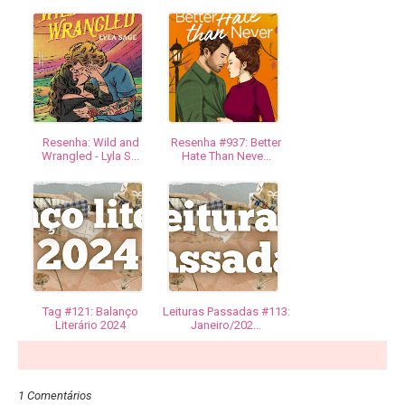
Resenha: Wild and
Resenha #937: Better
Wrangled - Lyla S...
Hate Than Neve...
Tag #121: Balanço
Leituras Passadas #113:
Literário 2024
Janeiro/202...
1 Comentários