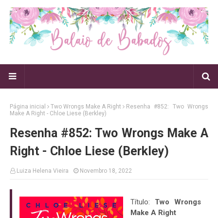
Página inicial
Two Wrongs Make A Right
Resenha #852: Two Wrongs
Make A Right - Chloe Liese (Berkley)
Resenha #852: Two Wrongs Make A
Right - Chloe Liese (Berkley)
Luiza Helena Vieira
Novembro 18, 2022
Título:
Two Wrongs
Make A Right