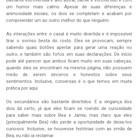
bastante extrovertida e alto astral, Jamie é introvertido e com
um humor mais calmo. Apesar de suas diferenças e
animosidade iniciais, os dois se completam e acabam por
compreender um ao outro melhor do que ninguém.
As interações entre o casal é muito divertida e é impossível
tirar o sorriso besta do rosto. Eles se provocam, sempre
sabendo quais botões apertar para gerar uma reação no
outro, e também são fofos em suas declarações. De início
pode até parecer que ambos ficam muito em suas cabeças,
quando eles se encontram na mesma página, não possuem
medo de serem sinceros e honestos sobre seus
sentimentos. Inclusive, conversas é o que temos em muita
prática por aqui.
Os secundários são bastante divertidos. E a vingança dos
dois dá certo, já que eles ficam se roendo de curiosidade
para saber mais sobre Bea e Jamie, mas claro que eles
(principalmente Bea) não perde a oportunidade de deixa-los
curiosos. Inclusive, se houvesse histórias com as irmãs de
Bea, eu não ia reclamar