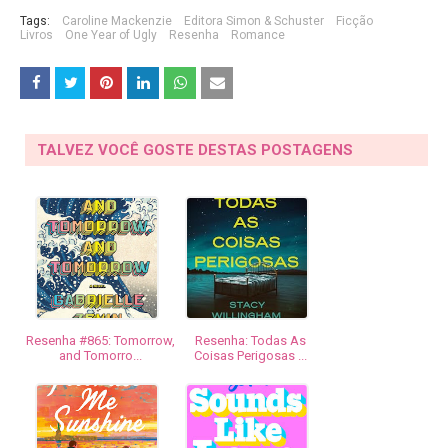
Tags:
Caroline Mackenzie
Editora Simon & Schuster
Ficção
Livros
One Year of Ugly
Resenha
Romance
TALVEZ VOCÊ GOSTE DESTAS POSTAGENS
Resenha #865: Tomorrow,
Resenha: Todas As
and Tomorro...
Coisas Perigosas ...