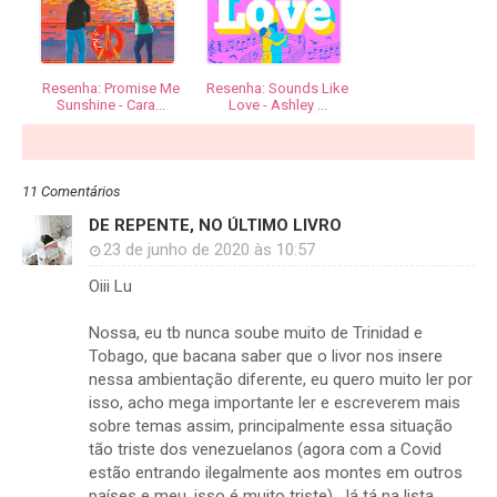
Resenha: Promise Me
Resenha: Sounds Like
Sunshine - Cara...
Love - Ashley ...
11 Comentários
DE REPENTE, NO ÚLTIMO LIVRO
23 de junho de 2020 às 10:57
Oiii Lu
Nossa, eu tb nunca soube muito de Trinidad e
Tobago, que bacana saber que o livor nos insere
nessa ambientação diferente, eu quero muito ler por
isso, acho mega importante ler e escreverem mais
sobre temas assim, principalmente essa situação
tão triste dos venezuelanos (agora com a Covid
estão entrando ilegalmente aos montes em outros
países e meu, isso é muito triste). Já tá na lista,