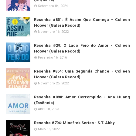
Setembro 04, 2024
Resenha #851: É Assim Que Começa - Colleen
Hoover (Galera Record)
Novembro 16, 2022
Resenha #29: O Lado Feio do Amor - Colleen
Hoover (Galera Record)
Fevereiro 16, 2016
Resenha #854: Uma Segunda Chance - Colleen
Hoover (Galera Record)
Novembro 25, 2022
Resenha #890: Amor Corrompido - Ana Huang
(Essência)
Abril 18, 2023
Resenha #794: Mindf*ck Series - S.T. Abby
Maio 16, 2022