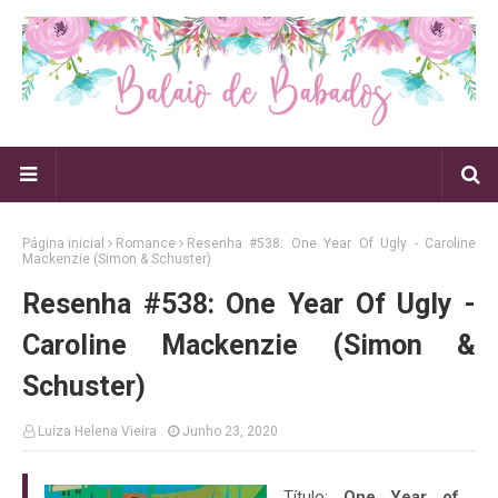
Página inicial
Romance
Resenha #538: One Year Of Ugly - Caroline
Mackenzie (Simon & Schuster)
Resenha #538: One Year Of Ugly -
Caroline Mackenzie (Simon &
Schuster)
Luiza Helena Vieira
Junho 23, 2020
Título:
One Year of