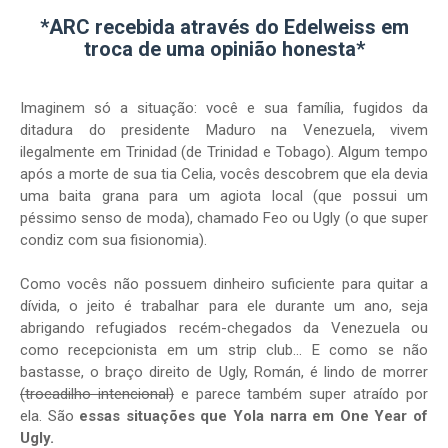
*ARC recebida através do Edelweiss em
troca de uma opinião honesta*
Imaginem só a situação: você e sua família, fugidos da
ditadura do presidente Maduro na Venezuela, vivem
ilegalmente em Trinidad (de Trinidad e Tobago). Algum tempo
após a morte de sua tia Celia, vocês descobrem que ela devia
uma baita grana para um agiota local (que possui um
péssimo senso de moda), chamado Feo ou Ugly (o que super
condiz com sua fisionomia).
Como vocês não possuem dinheiro suficiente para quitar a
dívida, o jeito é trabalhar para ele durante um ano, seja
abrigando refugiados recém-chegados da Venezuela ou
como recepcionista em um strip club... E como se não
bastasse, o braço direito de Ugly, Román, é lindo de morrer
(trocadilho intencional)
e parece também super atraído por
ela. São
essas situações que Yola narra em One Year of
Ugly.