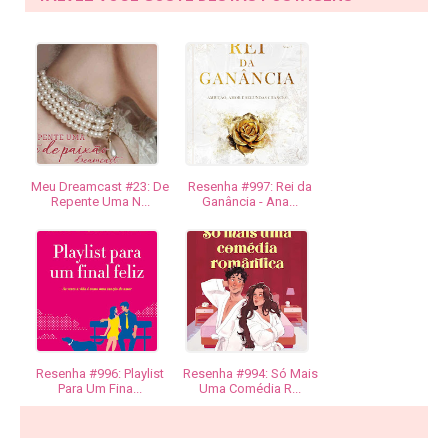
Meu Dreamcast #23: De
Resenha #997: Rei da
Repente Uma N...
Ganância - Ana...
Resenha #996: Playlist
Resenha #994: Só Mais
Para Um Fina...
Uma Comédia R...