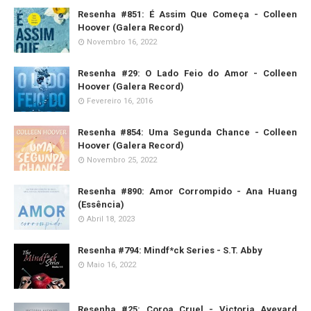
Resenha #851: É Assim Que Começa - Colleen
Hoover (Galera Record)
Novembro 16, 2022
Resenha #29: O Lado Feio do Amor - Colleen
Hoover (Galera Record)
Fevereiro 16, 2016
Resenha #854: Uma Segunda Chance - Colleen
Hoover (Galera Record)
Novembro 25, 2022
Resenha #890: Amor Corrompido - Ana Huang
(Essência)
Abril 18, 2023
Resenha #794: Mindf*ck Series - S.T. Abby
Maio 16, 2022
Resenha #25: Coroa Cruel - Victoria Aveyard