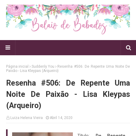
Página inicial
Suddenly You
Resenha #506: De Repente Uma Noite De
Paixão - Lisa Kleypas (Arqueiro)
Resenha #506: De Repente Uma
Noite De Paixão - Lisa Kleypas
(Arqueiro)
Luiza Helena Vieira
Abril 14, 2020
Título:
De Repente