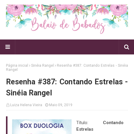
Página inicial
Sinéia Rangel
Resenha #387: Contando Estrelas - Sinéia
Rangel
Resenha #387: Contando Estrelas -
Sinéia Rangel
Luiza Helena Vieira
Maio 09, 2019
Título:
Contando
Estrelas