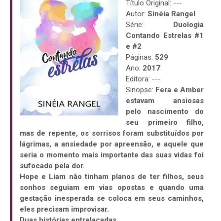
Título Original: ---
Autor:
Sinéia Rangel
Série:
Duologia
Contando Estrelas #1
e #2
Páginas:
529
Ano:
2017
Editora: ---
Sinopse:
Fera e Amber
estavam ansiosas
pelo nascimento do
seu primeiro filho,
mas de repente, os sorrisos foram substituídos por
lágrimas, a ansiedade por apreensão, e aquele que
seria o momento mais importante das suas vidas foi
sufocado pela dor.
Hope e Liam não tinham planos de ter filhos, seus
sonhos seguiam em vias opostas e quando uma
gestação inesperada se coloca em seus caminhos,
eles precisam improvisar.
Duas histórias entrelaçadas.