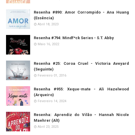
Resenha #890: Amor Corrompido - Ana Huang
(Essência)
Abril 18, 2023
Resenha #794: Mindf*ck Series - S.T. Abby
Maio 16, 2022
Resenha #25: Coroa Cruel - Victoria Aveyard
(Seguinte)
Fevereiro 01, 2016
Resenha #955: Xeque-mate - Ali Hazelwood
(Arqueiro)
Fevereiro 14, 2024
Resenha: Aprendiz do Vilão - Hannah Nicole
Maehrer (Alt)
Abril 23, 2025