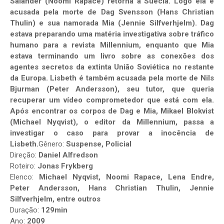
Salander (Noomi Rapace) retorna à Suécia. Logo ela é
acusada pela morte de Dag Svensson (Hans Christian
Thulin) e sua namorada Mia (Jennie Silfverhjelm). Dag
estava preparando uma matéria investigativa sobre tráfico
humano para a revista Millennium, enquanto que Mia
estava terminando um livro sobre as conexões dos
agentes secretos da extinta União Soviética no restante
da Europa. Lisbeth é também acusada pela morte de Nils
Bjurman (Peter Andersson), seu tutor, que queria
recuperar um vídeo comprometedor que está com ela.
Após encontrar os corpos de Dag e Mia, Mikael Blokvist
(Michael Nyqvist), o editor da Millennium, passa a
investigar o caso para provar a inocência de
Lisbeth.
Gênero:
Suspense, Policial
Direção:
Daniel Alfredson
Roteiro:
Jonas Frykberg
Elenco:
Michael Nyqvist, Noomi Rapace, Lena Endre,
Peter Andersson, Hans Christian Thulin, Jennie
Silfverhjelm, entre outros
Duração:
129min
Ano:
2009