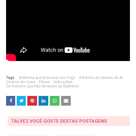
Tags:
A Menina que Brincava com Fogo
A Rainha do Castelo de Ar
Cinema em Casa
Filmes
Indicações
Os Homens que Não Amavam as Mulheres
TALVEZ VOCÊ GOSTE DESTAS POSTAGENS