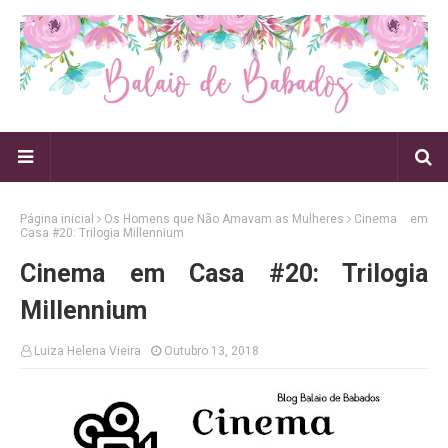
Página inicial
Os Homens que Não Amavam as Mulheres
Cinema em
Casa #20: Trilogia Millennium
Cinema em Casa #20: Trilogia
Millennium
Luiza Helena Vieira
Outubro 13, 2018