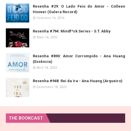
Resenha #29: O Lado Feio do Amor - Colleen
Hoover (Galera Record)
Fevereiro 16, 2016
Resenha #794: Mindf*ck Series - S.T. Abby
Maio 16, 2022
Resenha #890: Amor Corrompido - Ana Huang
(Essência)
Abril 18, 2023
Resenha #948: Rei da Ira - Ana Huang (Arqueiro)
Dezembro 18, 2023
THE BOOKCAST