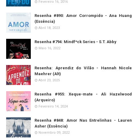
Fevereiro 16, 2016
Resenha #890: Amor Corrompido - Ana Huang
(Essência)
Abril 18, 2023
Resenha #794: Mindf*ck Series - S.T. Abby
Maio 16, 2022
Resenha: Aprendiz do Vilão - Hannah Nicole
Maehrer (Alt)
Abril 23, 2025
Resenha #955: Xeque-mate - Ali Hazelwood
(Arqueiro)
Fevereiro 14, 2024
Resenha #848: Amor Nas Entrelinhas - Lauren
Asher (Essência)
Novembro 09, 2022