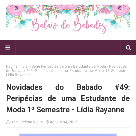
Página inicial
Série Peripécias de uma Estudante de Moda
Novidades
do Babado #49: Peripécias de uma Estudante de Moda 1º Semestre -
Lídia Rayanne
Novidades do Babado #49:
Peripécias de uma Estudante de
Moda 1º Semestre - Lídia Rayanne
Luiza Helena Vieira
Agosto 04, 2018