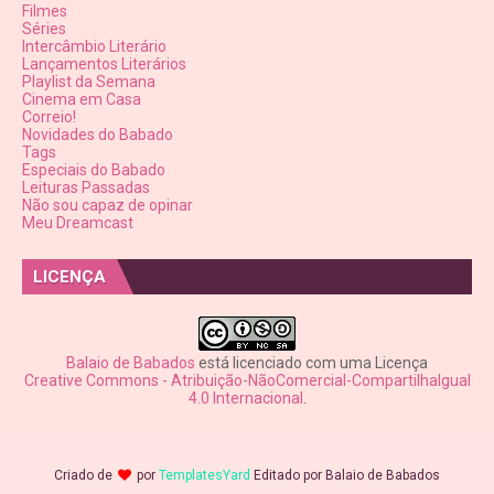
Filmes
Séries
Intercâmbio Literário
Lançamentos Literários
Playlist da Semana
Cinema em Casa
Correio!
Novidades do Babado
Tags
Especiais do Babado
Leituras Passadas
Não sou capaz de opinar
Meu Dreamcast
LICENÇA
Balaio de Babados
está licenciado com uma Licença
Creative Commons - Atribuição-NãoComercial-CompartilhaIgual
4.0 Internacional
.
Criado de
por
TemplatesYard
Editado por
Balaio de Babados