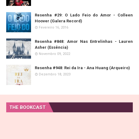
Resenha #29: O Lado Feio do Amor - Colleen
Hoover (Galera Record)
Fevereiro 16, 2016
Resenha #848: Amor Nas Entrelinhas - Lauren
Asher (Essência)
Novembro 09, 2022
Resenha #948: Rei da Ira - Ana Huang (Arqueiro)
Dezembro 18, 2023
THE BOOKCAST