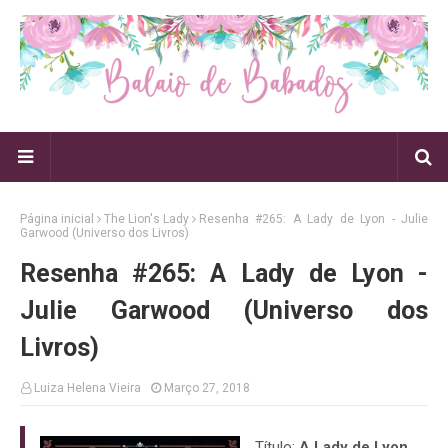
Página inicial
The Lion's Lady
Resenha #265: A Lady de Lyon - Julie
Garwood (Universo dos Livros)
Resenha #265: A Lady de Lyon -
Julie Garwood (Universo dos
Livros)
Luiza Helena Vieira
Março 27, 2018
Título:
A Lady de Lyon