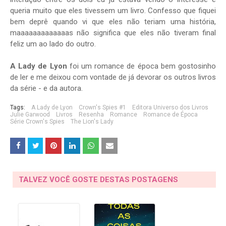
queria muito que eles tivessem um livro. Confesso que fiquei
bem deprê quando vi que eles não teriam uma história,
maaaaaaaaaaaaas não significa que eles não tiveram final
feliz um ao lado do outro.
A Lady de Lyon
foi um romance de época bem gostosinho
de ler e me deixou com vontade de já devorar os outros livros
da série - e da autora.
Tags:
A Lady de Lyon
Crown's Spies #1
Editora Universo dos Livros
Julie Garwood
Livros
Resenha
Romance
Romance de Época
Série Crown's Spies
The Lion's Lady
TALVEZ VOCÊ GOSTE DESTAS POSTAGENS