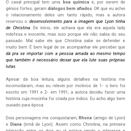
O casal principal tem uma
boa química
e, por serem de
gênios fortes, geram
diálogos bem afiados
. OK que eu achei
o relacionamento deles um tanto rápido, mas a autora
reservou o
desenvolvimento para a imagem que Lyon tinha
de Christina
. De início, ele achava que ela era aquela lady
indefesa e inocente, mas isso porque ele não sabia do seu
passado. Mal sabe ele que Christina sabe se defender e
muito bem. É bem legal de se acompanhar ele perceber que
dá pra se importar com a pessoa amada ao mesmo tempo
que também é necessário deixar que ela lute suas próprias
lutas
.
Apesar da boa leitura, alguns detalhes na história me
incomodaram, mas eu relevei por motivos de 1- o livro foi
escrito em 1991 e 2- em 1991, a autora decidiu fazer uma
história cuja mocinha foi criada por índios. Eu acho algo bem
ousado para época.
Dois personagens me conquistaram,
Rhone
(amigo de Lyon)
e
Diana
(irmã de Lyon). Assim como Christina, na primeira
interação entre os dois eu já estava vendo o interesse e