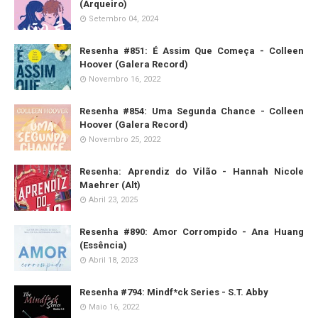
(Arqueiro)
Setembro 04, 2024
Resenha #851: É Assim Que Começa - Colleen
Hoover (Galera Record)
Novembro 16, 2022
Resenha #854: Uma Segunda Chance - Colleen
Hoover (Galera Record)
Novembro 25, 2022
Resenha: Aprendiz do Vilão - Hannah Nicole
Maehrer (Alt)
Abril 23, 2025
Resenha #890: Amor Corrompido - Ana Huang
(Essência)
Abril 18, 2023
Resenha #794: Mindf*ck Series - S.T. Abby
Maio 16, 2022