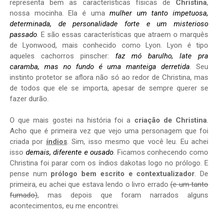
representa bem as características físicas de
Christina
,
nossa mocinha. Ela é uma
mulher um tanto impetuosa,
determinada, de personalidade forte e um misterioso
passado
. E são essas características que atraem o marquês
de Lyonwood, mais conhecido como Lyon. Lyon é tipo
aqueles cachorros pinscher:
faz mó barulho, late pra
caramba, mas no fundo é uma manteiga derretida
. Seu
instinto protetor se aflora não só ao redor de Christina, mas
de todos que ele se importa, apesar de sempre querer se
fazer durão.
O que mais gostei na história foi a
criação de Christina
.
Acho que é primeira vez que vejo uma personagem que foi
criada por
índios
. Sim, isso mesmo que você leu. Eu achei
isso
demais, diferente e ousado
. Ficamos conhecendo como
Christina foi parar com os índios dakotas logo no prólogo. E
pense num
prólogo bem escrito e contextualizador
. De
primeira, eu achei que estava lendo o livro errado
(e um tanto
fumado)
, mas depois que foram narrados alguns
acontecimentos, eu me encontrei.