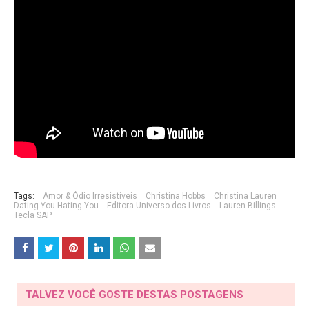
Tags:
Amor & Ódio Irresistíveis
Christina Hobbs
Christina Lauren
Dating You Hating You
Editora Universo dos Livros
Lauren Billings
Tecla SAP
TALVEZ VOCÊ GOSTE DESTAS POSTAGENS