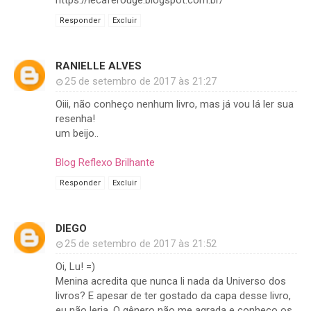
https://lecaferouge.blogspot.com.br/
Responder
Excluir
RANIELLE ALVES
25 de setembro de 2017 às 21:27
Oiii, não conheço nenhum livro, mas já vou lá ler sua
resenha!
um beijo..
Blog Reflexo Brilhante
Responder
Excluir
DIEGO
25 de setembro de 2017 às 21:52
Oi, Lu! =)
Menina acredita que nunca li nada da Universo dos
livros? E apesar de ter gostado da capa desse livro,
eu não leria. O gênero não me agrada e conheço os