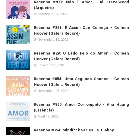
Resenha #977: Não É Amor - Ali Hazelwood
(Arqueiro)
Setembro 04, 2024
Resenha #851: É Assim Que Começa - Colleen
Hoover (Galera Record)
Novembro 16, 2022
Resenha #29: O Lado Feio do Amor - Colleen
Hoover (Galera Record)
Fevereiro 16, 2016
Resenha #854: Uma Segunda Chance - Colleen
Hoover (Galera Record)
Novembro 25, 2022
Resenha #890: Amor Corrompido - Ana Huang
(Essência)
Abril 18, 2023
Resenha #794: Mindf*ck Series - S.T. Abby