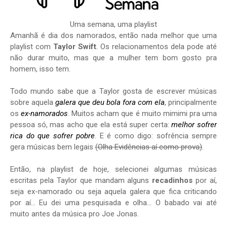
Uma semana, uma playlist
Amanhã é dia dos namorados, então nada melhor que uma
playlist com
Taylor Swift
. Os relacionamentos dela pode até
não durar muito, mas que a mulher tem bom gosto pra
homem, isso tem.
Todo mundo sabe que a Taylor gosta de escrever músicas
sobre aquela
galera que deu bola fora com ela
, principalmente
os
ex-namorados
. Muitos acham que é muito mimimi pra uma
pessoa só, mas acho que ela está super certa:
melhor sofrer
rica do que sofrer pobre
. E é como digo: sofrência sempre
gera músicas bem legais
(Olha Evidências aí como prova)
.
Então, na playlist de hoje, selecionei algumas músicas
escritas pela Taylor que mandam alguns
recadinhos
por aí,
seja ex-namorado ou seja aquela galera que fica criticando
por aí... Eu dei uma pesquisada e olha... O babado vai até
muito antes da música pro Joe Jonas.