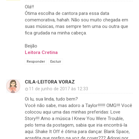
Olá!!
Ótima escolha de cantora para essa data
comemorativa, hahah. Não sou muito chegada em
suas músicas, mas sempre tem uma ou outra que
fica grudada na minha cabeça.
Beijão
Leitora Cretina
Responder
Excluir
CILA-LEITORA VORAZ
11 de junho de 2017 às 12:33
Oi lu, sua linda, tudo bem?
Você não sabe, mas adoro a Taylor!!!!!! OMG!!! Você
colocou aqui uma das minhas preferidas: Love
Story!!! Amo a música I Knew You Were Trouble,
pelo tema da postagem, sabia que iria encontrá-la
aqui. Shake It Off é ótima para dançar. Blank Space,
acredita que prefiro na voz de cover??? Adorei por