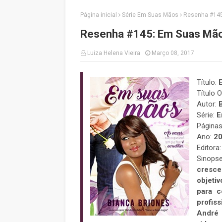
Página inicial
Série Em Suas Mãos
Resenha #145
Resenha #145: Em Suas Mãos
Luiza Helena Vieira
Março 08, 2017
Título:
Título O
Autor:
Série:
E
Página
Ano:
2
Editora:
Sinopse
cresce
objetiv
para c
profiss
André 