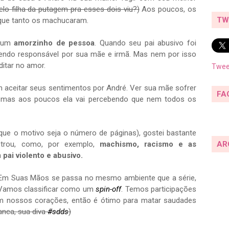
elo filha da putagem pra esses dois viu?)
Aos poucos, os
TW
 que tanto os machucaram.
é um
amorzinho de pessoa
. Quando seu pai abusivo foi
endo responsável por sua mãe e irmã. Mas nem por isso
ditar no amor.
Twee
 aceitar seus sentimentos por André. Ver sua mãe sofrer
FA
, mas aos poucos ela vai percebendo que nem todos os
 que o motivo seja o número de páginas), gostei bastante
trou, como, por exemplo,
machismo, racismo e as
AR
pai violento e abusivo.
 Em Suas Mãos se passa no mesmo ambiente que a série,
 Vamos classificar como um
spin-off
. Temos participações
am nossos corações, então é ótimo para matar saudades
anca, sua diva
#sdds
)