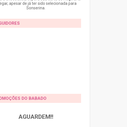
egar, apesar de já ter sido selecionada para
Sonserina.
GUIDORES
OMOÇÕES DO BABADO
AGUARDEM!!