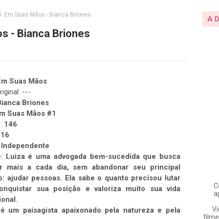
: Em Suas Mãos - Bianca Briones
A 
 - Bianca Briones
Em Suas Mãos
riginal: ---
Bianca Briones
m Suas Mãos #1
s:
146
016
Independente
:
Luiza é uma advogada bem-sucedida que busca
r mais a cada dia, sem abandonar seu principal
o: ajudar pessoas. Ela sabe o quanto precisou lutar
C
onquistar sua posição e valoriza muito sua vida
a
ional.
Vi
é um paisagista apaixonado pela natureza e pela
filme