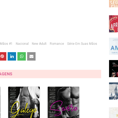
 Mãos #1
Nacional
New Adult
Romance
Série Em Suas Mãos
TAGENS