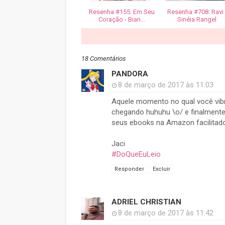
Resenha #155: Em Seu
Resenha #708: Ravi 
Coração - Bian...
Sinéia Rangel
18 Comentários
PANDORA
8 de março de 2017 às 11:03
Aquele momento no qual você vibr
chegando huhuhu \o/ e finalmente
seus ebooks na Amazon facilitad
Jaci
#DoQueEuLeio
Responder
Excluir
ADRIEL CHRISTIAN
8 de março de 2017 às 11:42