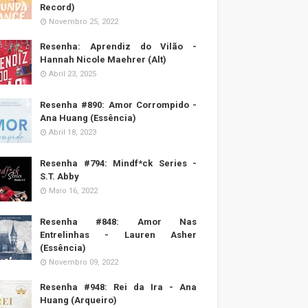
Record)
Novembro 25, 2022
Resenha: Aprendiz do Vilão -
Hannah Nicole Maehrer (Alt)
Abril 23, 2025
Resenha #890: Amor Corrompido -
Ana Huang (Essência)
Abril 18, 2023
Resenha #794: Mindf*ck Series -
S.T. Abby
Maio 16, 2022
Resenha #848: Amor Nas
Entrelinhas - Lauren Asher
(Essência)
Novembro 09, 2022
Resenha #948: Rei da Ira - Ana
Huang (Arqueiro)