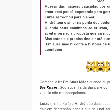
vida.
Apesar das mágoas causadas por um
amor está por aí, esperando para ger
Luiza se fechou para o amor.
André tem o amor na ponta dos dedo
Quando seus caminhos se cruzam, c
aceitar ou não a proposta que vai mu
Mas antes ele precisa decidir até que 
"Em suas mãos" conta a história de
acontecer.
Comecei a ler
Em Suas Mãos
quando eu pr
Boy Kisses
. Sou super fã da Bianca e co
vez ela não me decepcionou.
Luiza
(minha xará) e
André
são duas pess
cair em depressão depois que seu pai sa