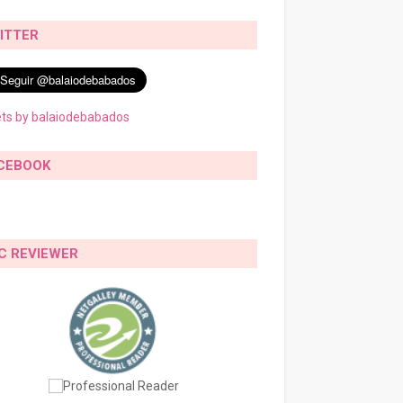
ITTER
ts by balaiodebabados
CEBOOK
C REVIEWER