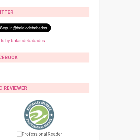
ITTER
ts by balaiodebabados
CEBOOK
C REVIEWER