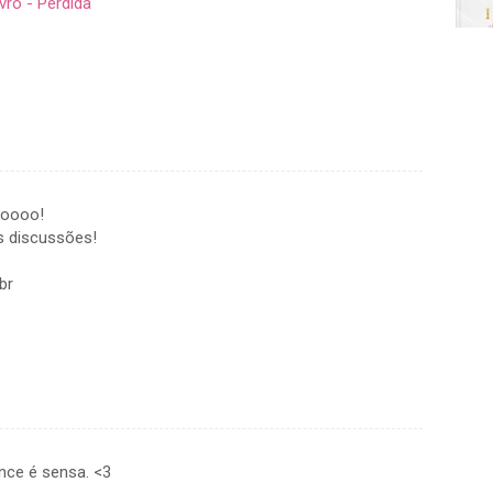
vro - Perdida
moooo!
s discussões!
br
nce é sensa. <3