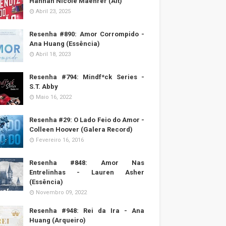
Hannah Nicole Maehrer (Alt)
Abril 23, 2025
Resenha #890: Amor Corrompido -
Ana Huang (Essência)
Abril 18, 2023
Resenha #794: Mindf*ck Series -
S.T. Abby
Maio 16, 2022
Resenha #29: O Lado Feio do Amor -
Colleen Hoover (Galera Record)
Fevereiro 16, 2016
Resenha #848: Amor Nas
Entrelinhas - Lauren Asher
(Essência)
Novembro 09, 2022
Resenha #948: Rei da Ira - Ana
Huang (Arqueiro)