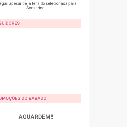
egar, apesar de já ter sido selecionada para
Sonserina.
GUIDORES
OMOÇÕES DO BABADO
AGUARDEM!!