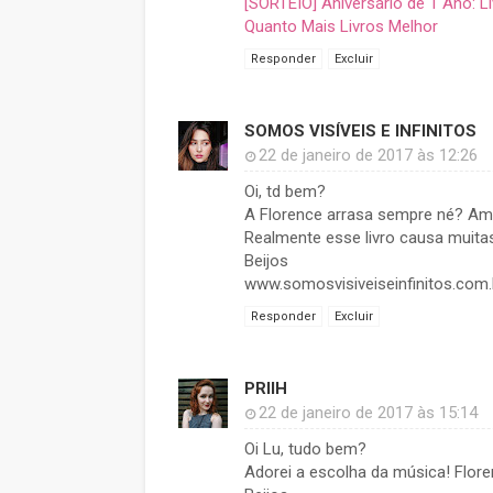
[SORTEIO] Aniversário de 1 Ano: Li
Quanto Mais Livros Melhor
Responder
Excluir
SOMOS VISÍVEIS E INFINITOS
22 de janeiro de 2017 às 12:26
Oi, td bem?
A Florence arrasa sempre né? A
Realmente esse livro causa muita
Beijos
www.somosvisiveiseinfinitos.com.
Responder
Excluir
PRIIH
22 de janeiro de 2017 às 15:14
Oi Lu, tudo bem?
Adorei a escolha da música! Flore