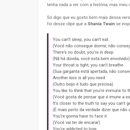
tenha nada a ver com a história, mas meu 
Só digo que eu gosto bem mais dessa versã
foi desse clipe que a
Shania Twain
se insp
You can't sleep, you can't eat
(Você não consegue dormir, não conse
There's no doubt, you're in deep
(Nã há dúvida, você está bem envolvido)
Your throat is tight, you can't breathe
(Sua garganta está apertada, não conseg
Another kiss is all you need
(Outro beijo é tudo que precisa)
You like to think that you're immune to t
(Você gosta de pensar que é imune a es
It's closer to the truth to say you can't 
(É mais perto da verdade dizer que não
You're gonna have to face it
(Você vai ter de encarar)
You're addicted to love