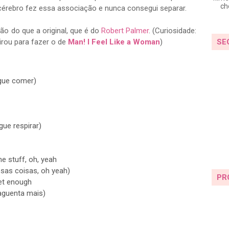
ch
cérebro fez essa associação e nunca consegui separar.
o do que a original, que é do
Robert Palmer
. (Curiosidade:
SE
irou para fazer o de
Man! I Feel Like a Woman
)
gue comer)
ue respirar)
he stuff, oh, yeah
sas coisas, oh yeah)
PR
get enough
 aguenta mais)