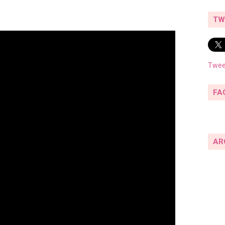
TW
Twee
FA
AR