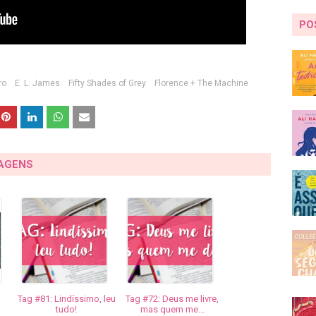
PO
ro
E. L. James
Fifty Shades of Grey
Florence + The Machine
TAGENS
Tag #81: Lindíssimo, leu
Tag #72: Deus me livre,
tudo!
mas quem me...