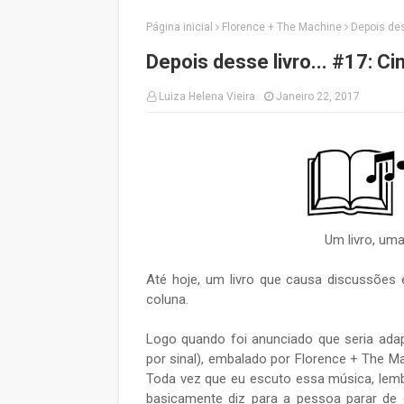
Página inicial
Florence + The Machine
Depois des
Depois desse livro... #17: C
Luiza Helena Vieira
Janeiro 22, 2017
Um livro, um
Até hoje, um livro que causa discussões
coluna.
Logo quando foi anunciado que seria adap
por sinal), embalado por Florence + The M
Toda vez que eu escuto essa música, lembr
basicamente diz para a pessoa parar de 