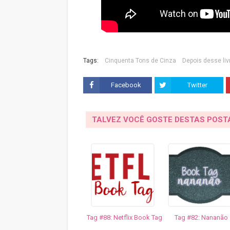
Tags:
Cinquenta Tons de Cinza
Depois desse liv
Facebook
Twitter
TALVEZ VOCÊ GOSTE DESTAS POS
Tag #88: Netflix Book Tag
Tag #82: Nananão