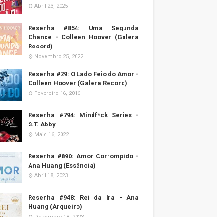
Abril 23, 2025
Resenha #854: Uma Segunda
Chance - Colleen Hoover (Galera
Record)
Novembro 25, 2022
Resenha #29: O Lado Feio do Amor -
Colleen Hoover (Galera Record)
Fevereiro 16, 2016
Resenha #794: Mindf*ck Series -
S.T. Abby
Maio 16, 2022
Resenha #890: Amor Corrompido -
Ana Huang (Essência)
Abril 18, 2023
Resenha #948: Rei da Ira - Ana
Huang (Arqueiro)
Dezembro 18, 2023