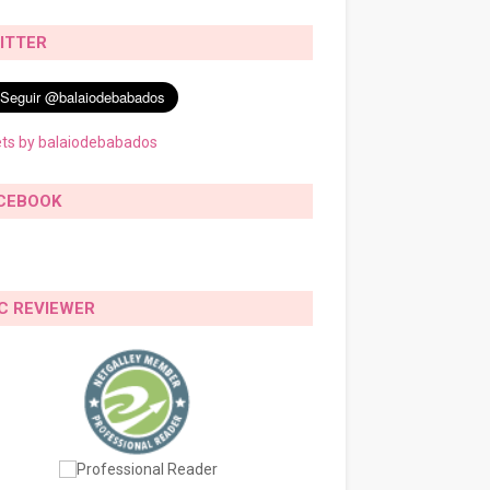
ITTER
ts by balaiodebabados
CEBOOK
C REVIEWER