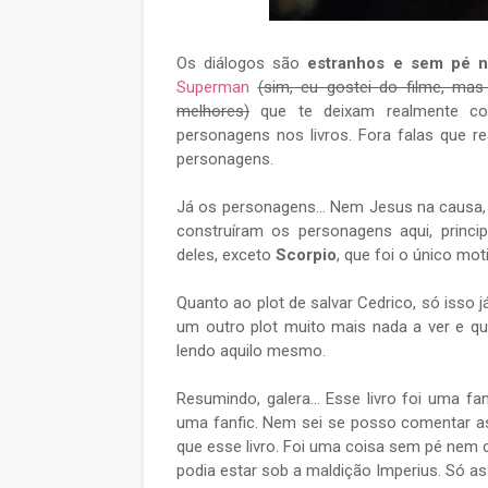
Os diálogos são
estranhos e sem pé 
Superman
(sim, eu gostei do filme, ma
melhores)
que te deixam realmente co
personagens nos livros. Fora falas que r
personagens.
Já os personagens… Nem Jesus na causa, ge
construíram os personagens aqui, princ
deles, exceto
Scorpio
, que foi o único mot
Quanto ao plot de salvar Cedrico, só isso 
um outro plot muito mais nada a ver e 
lendo aquilo mesmo.
Resumindo, galera... Esse livro foi uma f
uma fanfic. Nem sei se posso comentar as
que esse livro. Foi uma coisa sem pé nem 
podia estar sob a maldição Imperius. Só ass