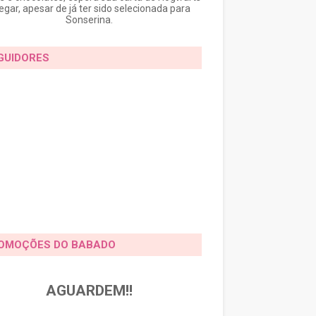
egar, apesar de já ter sido selecionada para
Sonserina.
GUIDORES
OMOÇÕES DO BABADO
AGUARDEM!!