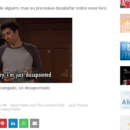
e alguém, mas eu precisava desabafar sobre esse livro.
 zangado, só desapontado
er #8
Harry Potter and The Cursed Child
Jack Thorne
e Harry Potter