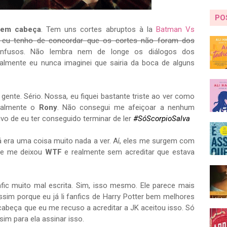
PO
nem cabeça
. Tem uns cortes abruptos à la
Batman Vs
s eu tenho de concordar que os cortes não foram dos
nfusos. Não lembra nem de longe os diálogos dos
ealmente eu nunca imaginei que sairia da boca de alguns
nte. Sério. Nossa, eu fiquei bastante triste ao ver como
ipalmente o
Rony
. Não consegui me afeiçoar a nenhum
ivo de eu ter conseguido terminar de ler
#SóScorpioSalva
já era uma coisa muito nada a ver. Aí, eles me surgem com
que me deixou
WTF
e realmente sem acreditar que estava
anfic muito mal escrita. Sim, isso mesmo. Ele parece mais
sim porque eu já li fanfics de Harry Potter bem melhores
cabeça que eu me recuso a acreditar a JK aceitou isso. Só
im para ela assinar isso.