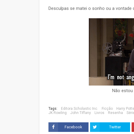
Desculpas se matei o sonho ou a vontade d
Não estou
Tags:
Editora Scholastic Inc.
Ficção
Harry Pott
JK Rowling
John Tiffany
Livros
Resenha
Séri
Facebook
Twitter