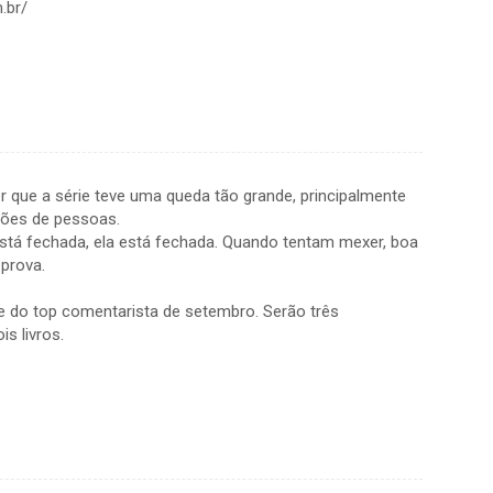
.br/
er que a série teve uma queda tão grande, principalmente
hões de pessoas.
está fechada, ela está fechada. Quando tentam mexer, boa
 prova.
pe do top comentarista de setembro. Serão três
s livros.