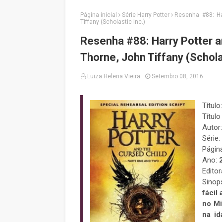
Página inicial
Série Harry Potter
Resenha #88: Ha
Tiffany (Scholastic Inc.)
Resenha #88: Harry Potter a
Thorne, John Tiffany (Schola
Luiza Helena Vieira
Setembro 08, 2016
Título
Título 
Autor
Série:
Págin
Ano:
Editor
Sinop
fácil
no Mi
na id