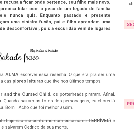
e recusa a ficar onde pertence, seu filho mais novo,
ch
 precisa lidar com o peso de um legado de família
ele nunca quis. Enquanto passado e presente
am uma sinistra fusão, pai e filho aprendem uma
SE
de desconfortável, pois a escuridão vem de lugares
 na
ALMA
escrever essa resenha. O que era pra ser uma
uma das
piores leituras
que tive nos últimos tempos.
er and the Cursed Child
, os potterheads piraram. Afinal,
. Quando saíram as fotos dos personagens, eu chorei lá
PR
ça. Bom… Acho que foi melhor assim.
até hoje não me conformo com esse nome
TERRÍVEL
)
e
o e salvarem Cedrico da sua morte.