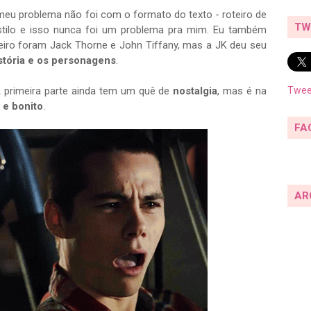
 meu problema não foi com o formato do texto - roteiro de
TW
o estilo e isso nunca foi um problema pra mim. Eu também
iro foram Jack Thorne e John Tiffany, mas a JK deu seu
istória e os personagens
.
 A primeira parte ainda tem um quê de
nostalgia
, mas é na
Twee
o e bonito
.
FA
AR