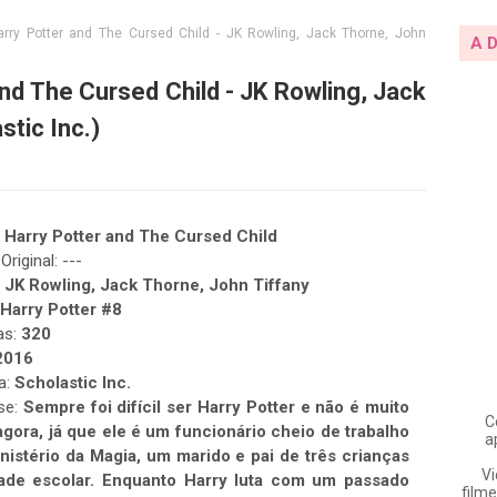
rry Potter and The Cursed Child - JK Rowling, Jack Thorne, John
A 
nd The Cursed Child - JK Rowling, Jack
stic Inc.)
:
Harry Potter and The Cursed Child
Original: ---
:
JK Rowling, Jack Thorne, John Tiffany
Harry Potter #8
as:
320
2016
a:
Scholastic Inc.
se:
Sempre foi difícil ser Harry Potter e não é muito
C
 agora, já que ele é um funcionário cheio de trabalho
a
nistério da Magia, um marido e pai de três crianças
Vi
ade escolar. Enquanto Harry luta com um passado
filme