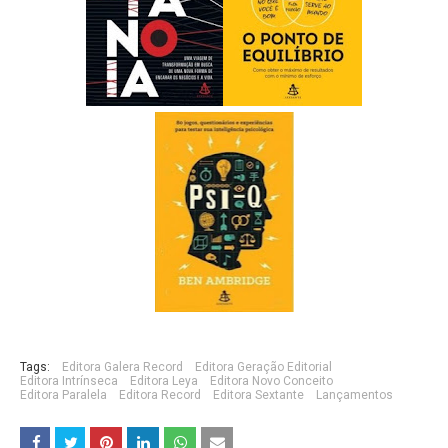
Tags:
Editora Galera Record
Editora Geração Editorial
Editora Intrínseca
Editora Leya
Editora Novo Conceito
Editora Paralela
Editora Record
Editora Sextante
Lançamentos