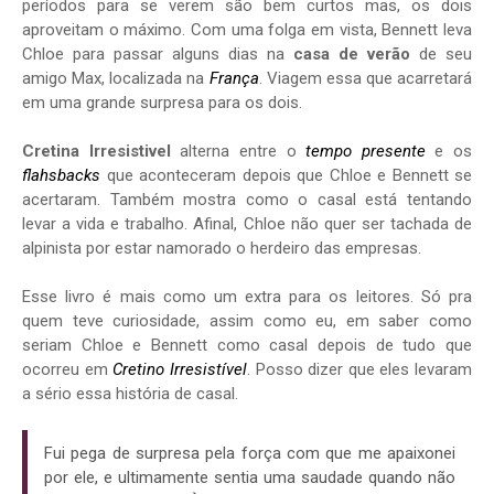
períodos para se verem são bem curtos mas, os dois
aproveitam o máximo. Com uma folga em vista, Bennett leva
Chloe para passar alguns dias na
casa de verão
de seu
amigo Max, localizada na
França
. Viagem essa que acarretará
em uma grande surpresa para os dois.
Cretina Irresistivel
alterna entre o
tempo presente
e os
flahsbacks
que aconteceram depois que Chloe e Bennett se
acertaram. Também mostra como o casal está tentando
levar a vida e trabalho. Afinal, Chloe não quer ser tachada de
alpinista por estar namorado o herdeiro das empresas.
Esse livro é mais como um extra para os leitores. Só pra
quem teve curiosidade, assim como eu, em saber como
seriam Chloe e Bennett como casal depois de tudo que
ocorreu em
Cretino Irresistível
. Posso dizer que eles levaram
a sério essa história de casal.
Fui pega de surpresa pela força com que me apaixonei
por ele, e ultimamente sentia uma saudade quando não