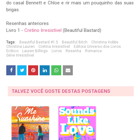
do casal Bennett e Chloe e rir mais um pouquinho das suas
brigas.
Resenhas anteriores
Livro 1 -
Cretino Irresistível
(Beautiful Bastard)
Tags:
Beautiful Bastard #1.5
Beautiful Bitch
Christina Hobbs
Christina Lauren
Cretina Irresistível
Editora Universo dos Livros
Erótico
Lauren Billings
Livros
Resenha
Romance
Série Irresistível
TALVEZ VOCÊ GOSTE DESTAS POSTAGENS