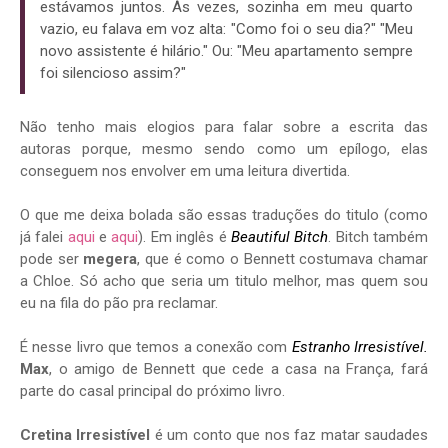
estávamos juntos. Às vezes, sozinha em meu quarto
vazio, eu falava em voz alta: "Como foi o seu dia?" "Meu
novo assistente é hilário." Ou: "Meu apartamento sempre
foi silencioso assim?"
Não tenho mais elogios para falar sobre a escrita das
autoras porque, mesmo sendo como um epílogo, elas
conseguem nos envolver em uma leitura divertida.
O que me deixa bolada são essas traduções do titulo (como
já falei
aqui
e
aqui
). Em inglês é
Beautiful Bitch
. Bitch também
pode ser
megera
, que é como o Bennett costumava chamar
a Chloe. Só acho que seria um titulo melhor, mas quem sou
eu na fila do pão pra reclamar.
É nesse livro que temos a conexão com
Estranho Irresistível.
Max
, o amigo de Bennett que cede a casa na França, fará
parte do casal principal do próximo livro.
Cretina Irresistível
é um conto que nos faz matar saudades