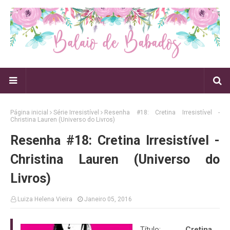
Página inicial
Série Irresistível
Resenha #18: Cretina Irresistível -
Christina Lauren (Universo do Livros)
Resenha #18: Cretina Irresistível -
Christina Lauren (Universo do
Livros)
Luiza Helena Vieira
Janeiro 05, 2016
Título:
Cretina